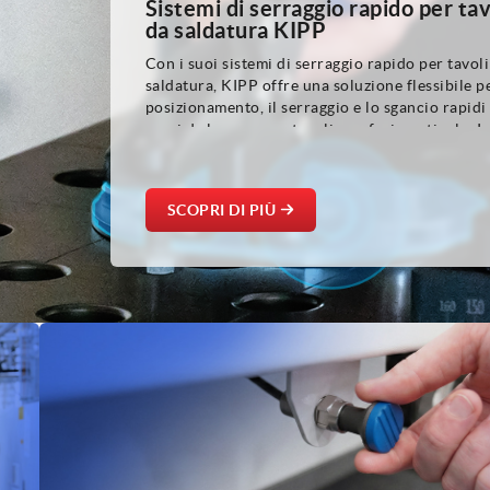
Sistemi di serraggio rapido per tav
da saldatura KIPP
Con i suoi sistemi di serraggio rapido per tavoli
saldatura, KIPP offre una soluzione flessibile pe
posizionamento, il serraggio e lo sgancio rapidi
pezzi da lavorare su tavoli con fori a reticolo. I
componenti modulari favoriscono processi di
attrezzaggio efficienti e garantiscono un
posizionamento ripetibile: sono la soluzione id
SCOPRI DI PIÙ
per la saldatura e la costruzione di attrezzature,
costruzione di macchine e impianti e la lavoraz
dei metalli.