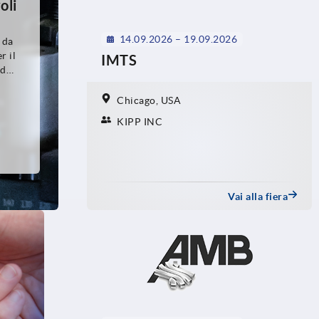
oli
14.09.2026 – 19.09.2026
 da
r il
IMTS
 dei
Chicago, USA
KIPP INC
eale
 la
ione
Vai alla fiera