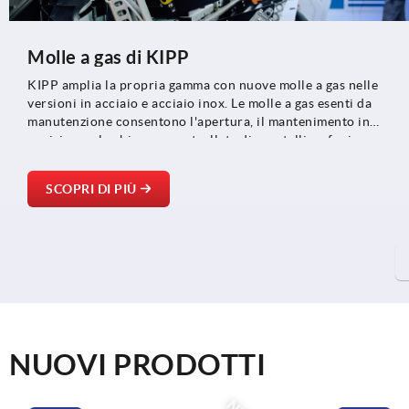
Molle a gas di KIPP
KIPP amplia la propria gamma con nuove molle a gas nelle
versioni in acciaio e acciaio inox. Le molle a gas esenti da
manutenzione consentono l'apertura, il mantenimento in
posizione e la chiusura controllata di sportelli, cofani e
componenti mobili e sono ideali per applicazioni nei settori del
costruzione di macchine, della tecnologia medica e della
SCOPRI DI PIÙ
costruzione di veicoli e impianti.
NUOVI PRODOTTI