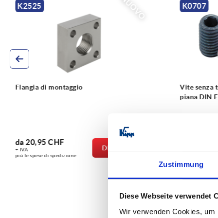
NUOVO
NUOVO
K0707
Vite senza testa con esagono e punta
piana DIN EN ISO 4026
da
0,16 CHF
ETTAGLI
DETTAGLI
+ IVA
più le spese di spedizione
Zustimmung
Diese Webseite verwendet 
Wir verwenden Cookies, um I