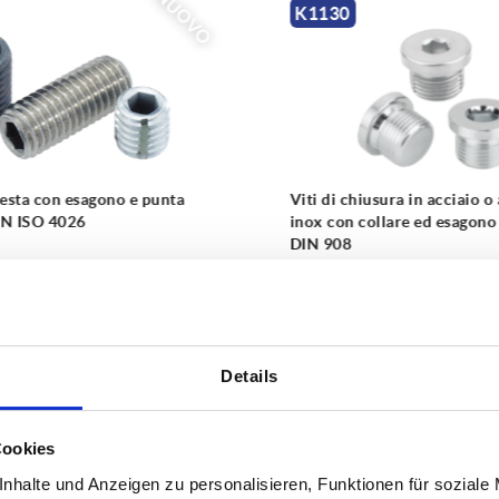
NUOVO
K1130
K0791
Viti di chiusura in acciaio o acciaio
Imbastitor
inox con collare ed esagono incassato
fungo in a
DIN 908
da
0,41 CHF
da
19,50
DETTAGLI
+ IVA
+ IVA
più le spese di spedizione
più le spese d
Details
Cookies
nhalte und Anzeigen zu personalisieren, Funktionen für soziale