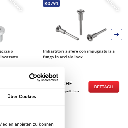
NUOVO
K2078
i a sfere con impugnatura a
Anelli di tenuta DIN 7603 
cciaio inox
alluminio o acciaio inox
 CHF
da
0,16 CHF
DETTAGLI
+ IVA
i spedizione
più le spese di spedizione
Über Cookies
 Medien anbieten zu können