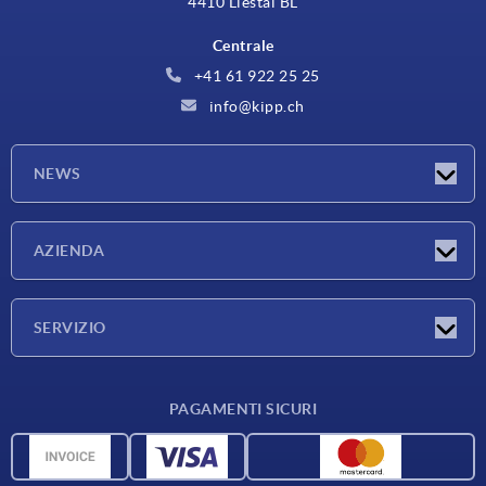
4410 Liestal BL
Centrale
+41 61 922 25 25
info@kipp.ch
NEWS
Novità
AZIENDA
Fiere
Azienda
SERVIZIO
Condizioni di fornitura
PAGAMENTI SICURI
Panoramica dei materiali
Dati CAD