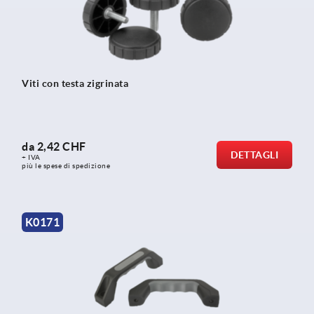
Viti con testa zigrinata
da
2,42 CHF
DETTAGLI
+ IVA
più le spese di spedizione
K0171