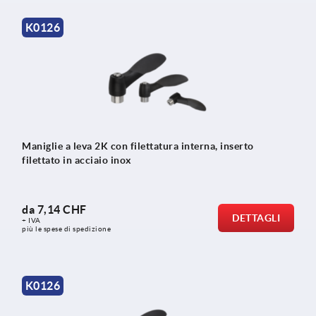
K0126
Maniglie a leva 2K con filettatura interna, inserto
filettato in acciaio inox
da
7,14 CHF
DETTAGLI
+ IVA
più le spese di spedizione
K0126