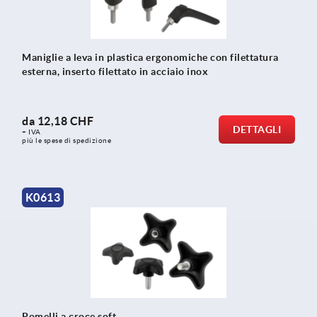
Maniglie a leva in plastica ergonomiche con filettatura
esterna, inserto filettato in acciaio inox
da
12,18 CHF
DETTAGLI
+ IVA
più le spese di spedizione
K0613
Pomelli a croce soft