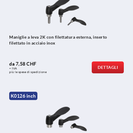
Maniglie a leva 2K con filettatura esterna, inserto
filettato in acciaio inox
da
7,58 CHF
DETTAGLI
+ IVA
più le spese di spedizione
K0126 inch