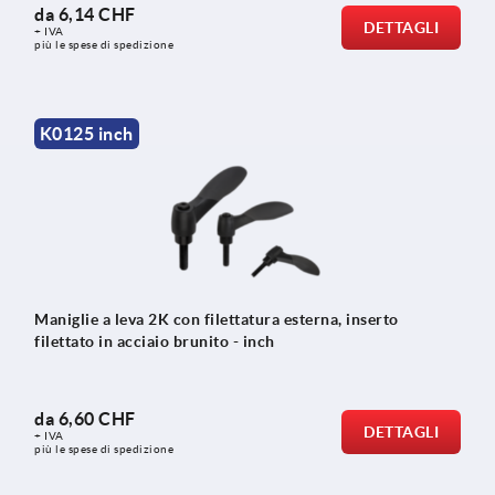
da
6,14 CHF
DETTAGLI
+ IVA
più le spese di spedizione
K0125 inch
Maniglie a leva 2K con filettatura esterna, inserto
filettato in acciaio brunito - inch
da
6,60 CHF
DETTAGLI
+ IVA
più le spese di spedizione