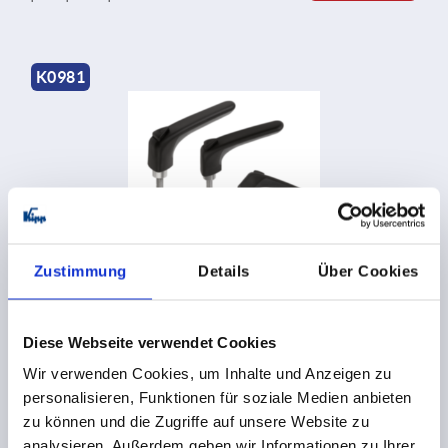
K0981
Maniglie a leva in plastica ergonomiche con filettatura
esterna, inserto filettato in acciaio passivato blu
Zustimmung
Details
Über Cookies
da
8,51 CHF
Diese Webseite verwendet Cookies
DETTAGLI
+ IVA
più le spese di spedizione
Wir verwenden Cookies, um Inhalte und Anzeigen zu
personalisieren, Funktionen für soziale Medien anbieten
zu können und die Zugriffe auf unsere Website zu
K0982
analysieren. Außerdem geben wir Informationen zu Ihrer