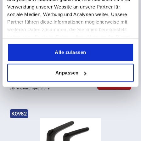
Verwendung unserer Website an unsere Partner für
soziale Medien, Werbung und Analysen weiter. Unsere
Partner führen diese Informationen möglicherweise mit
weiteren Daten zusammen, die Sie ihnen bereitgestellt
haben oder die sie im Rahmen Ihrer Nutzung der Dienste
gesammelt haben.
Maniglie a leva in plastica ergonomiche con filettatura
Alle zulassen
interna, inserto filettato in acciaio inox
Anpassen
da
11,49 CHF
DETTAGLI
+ IVA
più le spese di spedizione
K0982