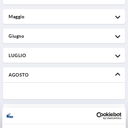
MetalTech
Maggio
03.02.2026 – 05.02.2026
Nadarzyn, Poland | Stand D1.20
MD&M West
KIPP Poland
Giugno
02.03.2026 – 06.03.2026
Anaheim, USA | Stand 4139
BIEMH
KIPP INC
LUGLIO
08.04.2026 – 08.04.2026
Vai alla fiera
Bilbao, Spain | Stand 1 A-12
Metalworking & Manufacturing
KIPP Spain
AGOSTO
07.05.2026 – 13.05.2026
Vai alla fiera
Langley, Canada
Components
KIPP Canada
16.06.2026 – 18.06.2026
Vai alla fiera
Düsseldorf, Germany | Hall 18a | Stand F01
Fabtech
KIPP Germany
SETTEMBRE
Vai alla fiera
Toronto, Canada