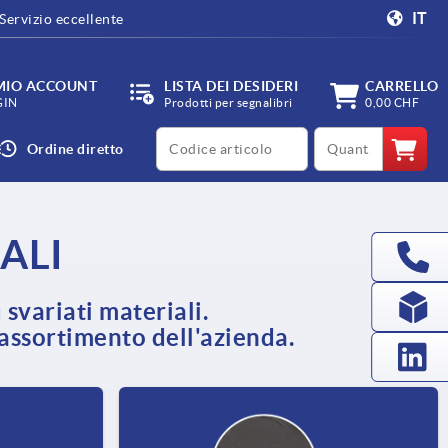
IT
Servizio eccellente
 MIO ACCOUNT
LISTA DEI DESIDERI
CARRELLO
GIN
Prodotti per segnalibri
0,00 CHF
productCode
qty
Ordine diretto
ALI
 svariati materiali.
'assortimento dell'azienda.