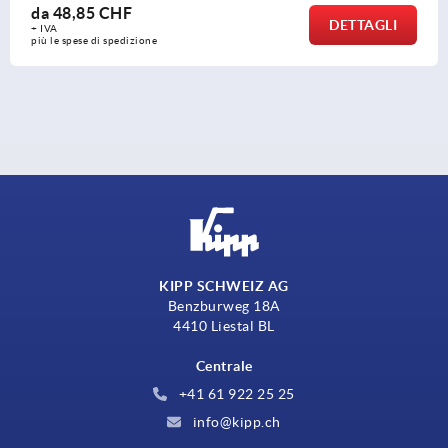
da
48,85 CHF
DETTAGLI
+ IVA
più le spese di spedizione
KIPP SCHWEIZ AG
Benzburweg 18A
4410 Liestal BL
Centrale
+41 61 922 25 25
info@kipp.ch