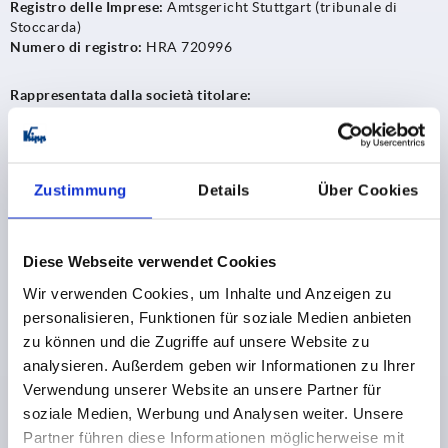
Registro delle Imprese:
Amtsgericht Stuttgart (tribunale di
Stoccarda)
Numero di registro:
HRA 720996
Rappresentata dalla società titolare:
Kipp GmbH, sede: Sulz am Neckar, Amtsgericht Stuttgart, HRB
722234 (con responsabilità personale)
Questa rappresentata dagli amministratori delegati:
Heinrich
Zustimmung
Details
Über Cookies
Kipp, Alexander Kruppa, Marcus Schneck
Partita IVA/Codice fiscale:
DE 253564707
Diese Webseite verwendet Cookies
Wir verwenden Cookies, um Inhalte und Anzeigen zu
Riserva di utilizzo per l'estrazione di testo e dati (text and data
personalisieren, Funktionen für soziale Medien anbieten
mining)
zu können und die Zugriffe auf unsere Website zu
analysieren. Außerdem geben wir Informationen zu Ihrer
Sul nostro sito web www.kippwerk.de, il text-and-data mining è
Verwendung unserer Website an unsere Partner für
consentito per scopi scientifici ai sensi del § 60d della legge sul
soziale Medien, Werbung und Analysen weiter. Unsere
diritto d'autore tedesca. Inoltre, ci riserviamo espressamente il
diritto di utilizzare le opere digitali o digitalizzate messe a
Partner führen diese Informationen möglicherweise mit