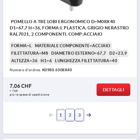
POMELLO A TRE LOBI ERGONOMICO D=M08X40
D1=67,7 H=36, FORMA:L PLASTICA, GRIGIO NERASTRO
RAL7021, 2 COMPONENTI, COMP:ACCIAIO
FORMA=L
MATERIALE COMPONENTE=ACCIAIO
FILETTATURA=M8
DIAMETRO ESTERNO=67,7
D2=23,9
ALTEZZA=36
H1=6
LUNGHEZZA FILETTATURA=40
Numero d’ordine:
K0980.6308X40
7,06 CHF
DETTAGLI
+ IVA
più le spese di spedizione
1
2
3