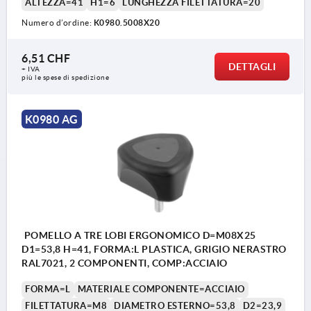
ALTEZZA=41
H1=6
LUNGHEZZA FILETTATURA=20
Numero d’ordine:
K0980.5008X20
6,51 CHF
DETTAGLI
+ IVA
più le spese di spedizione
K0980 AG
POMELLO A TRE LOBI ERGONOMICO D=M08X25
D1=53,8 H=41, FORMA:L PLASTICA, GRIGIO NERASTRO
RAL7021, 2 COMPONENTI, COMP:ACCIAIO
FORMA=L
MATERIALE COMPONENTE=ACCIAIO
FILETTATURA=M8
DIAMETRO ESTERNO=53,8
D2=23,9