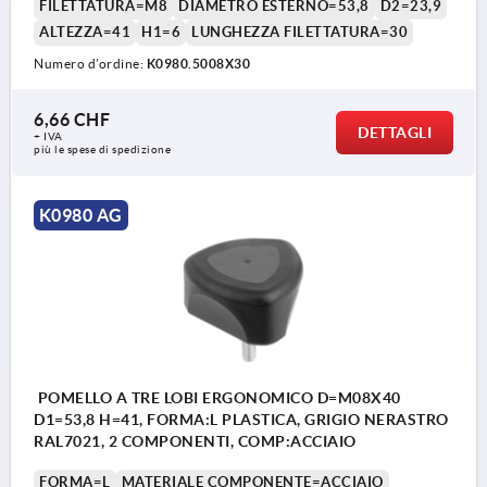
FILETTATURA=M8
DIAMETRO ESTERNO=53,8
D2=23,9
ALTEZZA=41
H1=6
LUNGHEZZA FILETTATURA=30
Numero d’ordine:
K0980.5008X30
6,66 CHF
DETTAGLI
+ IVA
più le spese di spedizione
K0980 AG
POMELLO A TRE LOBI ERGONOMICO D=M08X40
D1=53,8 H=41, FORMA:L PLASTICA, GRIGIO NERASTRO
RAL7021, 2 COMPONENTI, COMP:ACCIAIO
FORMA=L
MATERIALE COMPONENTE=ACCIAIO