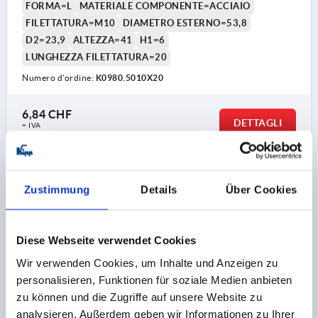
FORMA=L
MATERIALE COMPONENTE=ACCIAIO
FILETTATURA=M10
DIAMETRO ESTERNO=53,8
D2=23,9
ALTEZZA=41
H1=6
LUNGHEZZA FILETTATURA=20
Numero d’ordine:
K0980.5010X20
6,84 CHF
DETTAGLI
+ IVA
più le spese di spedizione
K0980 AG
Zustimmung
Details
Über Cookies
Diese Webseite verwendet Cookies
Wir verwenden Cookies, um Inhalte und Anzeigen zu
personalisieren, Funktionen für soziale Medien anbieten
POMELLO A TRE LOBI ERGONOMICO D=M10X25
zu können und die Zugriffe auf unsere Website zu
D1=53,8 H=41, FORMA:L PLASTICA, GRIGIO NERASTRO
analysieren. Außerdem geben wir Informationen zu Ihrer