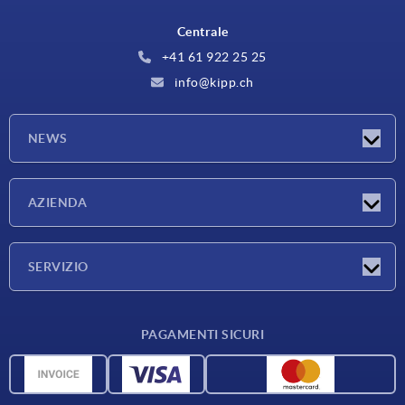
Centrale
+41 61 922 25 25
info@kipp.ch
NEWS
Novità
AZIENDA
Fiere
Azienda
SERVIZIO
Condizioni di fornitura
PAGAMENTI SICURI
Panoramica dei materiali
Dati CAD
Contatti