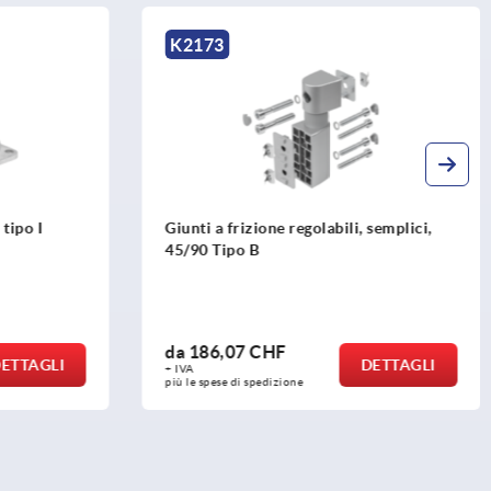
K2173
I
Giunti a frizione regolabili, semplici,
45/90 Tipo B
da
186,07 CHF
GLI
DETTAGLI
+ IVA
più le spese di spedizione