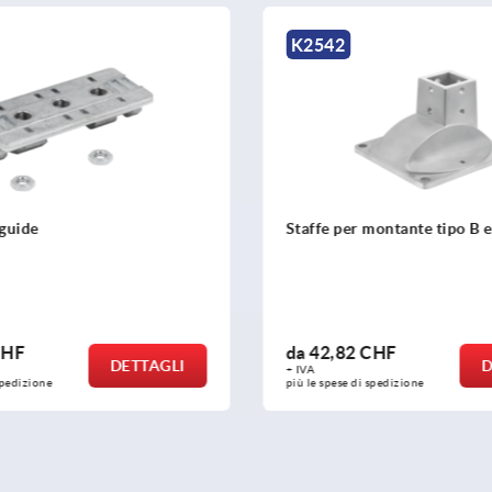
K2542
e
Staffe per montante tipo B e tipo 
da
42,82 CHF
DETTAGLI
DETTA
+ IVA
one
più le spese di spedizione