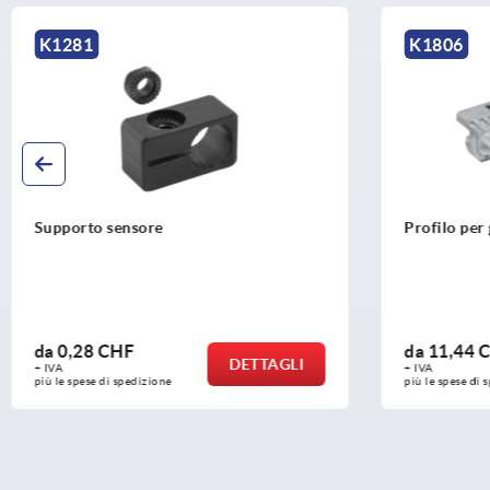
K1281
K1806
Supporto sensore
Profilo per guid
da
0,28 CHF
da
11,44 CHF
DETTAGLI
+ IVA
+ IVA
più le spese di spedizione
più le spese di spedizi