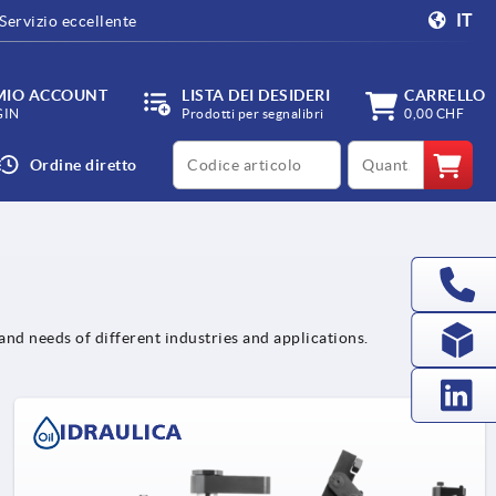
IT
Servizio eccellente
 MIO ACCOUNT
LISTA DEI DESIDERI
CARRELLO
GIN
Prodotti per segnalibri
0,00 CHF
productCode
qty
Ordine diretto
and needs of different industries and applications.