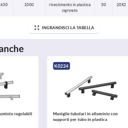
630
1000
rivestimento in plastica
30
20X2
zigrinato
INGRANDISCI LA TABELLA
 anche
K0132
bolari in alluminio con
Maniglie tubolari in allumin
 tubo in plastica
angolo, con supporti laterali
alluminio