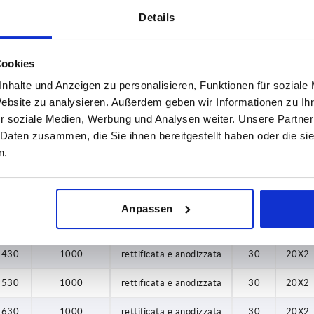
4-20 giorni
330
Details
380
Cookies
L
Capacità di
Superficie corpo base
B
B1
430
carico N
nhalte und Anzeigen zu personalisieren, Funktionen für soziale
530
Website zu analysieren. Außerdem geben wir Informationen zu I
210
1000
rettificata e anodizzata
30
20X2
r soziale Medien, Werbung und Analysen weiter. Unsere Partner
630
 Daten zusammen, die Sie ihnen bereitgestellt haben oder die s
230
1000
rettificata e anodizzata
30
20X2
n.
280
1000
rettificata e anodizzata
30
20X2
330
1000
rettificata e anodizzata
30
20X2
Anpassen
380
1000
rettificata e anodizzata
30
20X2
430
1000
rettificata e anodizzata
30
20X2
530
1000
rettificata e anodizzata
30
20X2
630
1000
rettificata e anodizzata
30
20X2