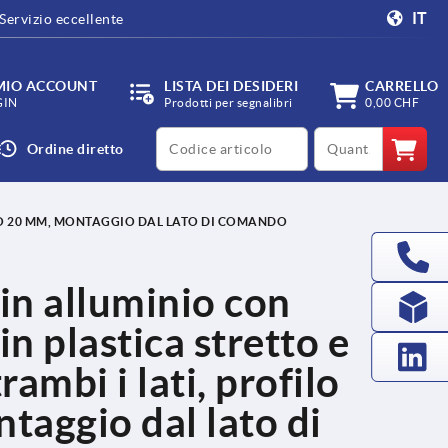
IT
Servizio eccellente
 MIO ACCOUNT
LISTA DEI DESIDERI
CARRELLO
GIN
Prodotti per segnalibri
0,00 CHF
productCode
qty
Ordine diretto
NDO 20 MM, MONTAGGIO DAL LATO DI COMANDO
 in alluminio con
in plastica stretto e
ambi i lati, profilo
aggio dal lato di