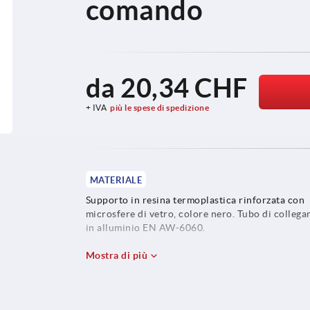
comando
da
20,34 CHF
+ IVA
più le spese di spedizione
MATERIALE
Supporto in resina termoplastica rinforzata con
microsfere di vetro, colore nero. Tubo di colleg
in alluminio EN AW-6060.
Mostra di più