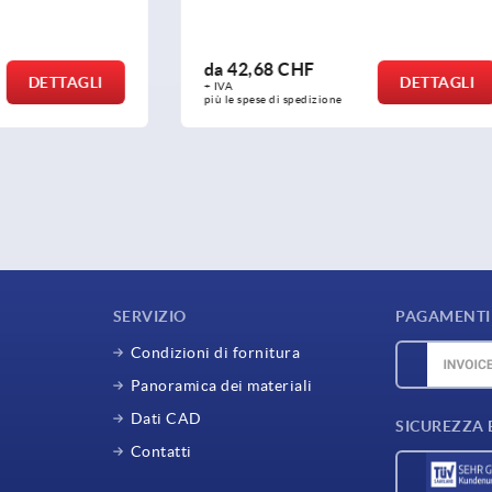
CHF
da
60,03 CHF
DETTAGLI
D
+ IVA
spedizione
più le spese di spedizione
SERVIZIO
PAGAMENTI 
Condizioni di fornitura
Panoramica dei materiali
Dati CAD
SICUREZZA 
Contatti