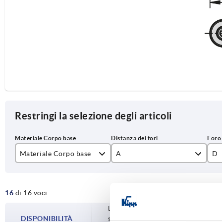
Restringi la selezione degli articoli
Materiale Corpo base
A
D
alluminio
180
M8
16
di 16 voci
200
La disponibilità viene aggiornata più volte
250
DISPONIBILITÀ
spedizione confermata vi verrà comunica