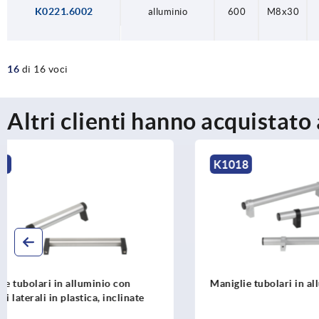
K0221.6002
alluminio
600
M8x30
16
di 16 voci
Altri clienti hanno acquistato
K1018
K0224
Maniglie tubolari in alluminio regolabili
Maniglie tu
supporti per