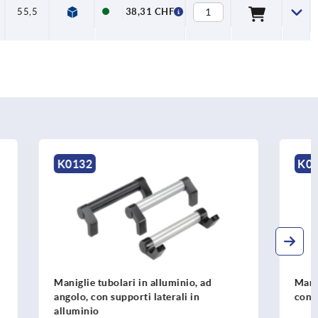
55,5
38,31 CHF
K0781
io, ad
Maniglie tubolari in fibra di carbonio
 in
con supporti laterali in acciaio inox