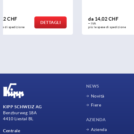
da
14,02 CHF
da
42,68 
DETTAGLI
+ IVA
+ IVA
più le spese di spedizione
più le spese di 
NEWS
Novità
Fiere
KIPP SCHWEIZ AG
Benzburweg 18A
4410 Liestal BL
AZIENDA
Azienda
Centrale