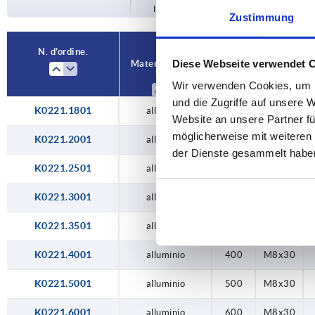
l’ordine.
300
Zustimmung
350
N. d’ordine.
Diese Webseite verwendet 
Materiale Corpo
A
D
400
base
Wir verwenden Cookies, um I
500
und die Zugriffe auf unsere 
K0221.1801
alluminio
180
M8x30
Website an unsere Partner fü
600
möglicherweise mit weiteren
K0221.2001
alluminio
200
M8x30
der Dienste gesammelt habe
K0221.2501
alluminio
250
M8x30
K0221.3001
alluminio
300
M8x30
K0221.3501
alluminio
350
M8x30
K0221.4001
alluminio
400
M8x30
K0221.5001
alluminio
500
M8x30
K0221.6001
alluminio
600
M8x30