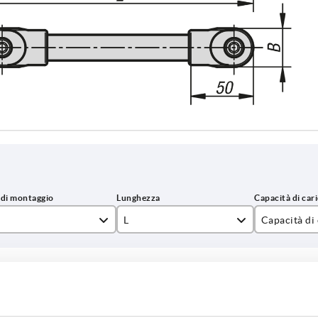
L
Capacità di
x30
210
1000
INGRANDISCI LA TABELLA
230
 al giorno a intervalli regolari. La data di
280
1 - 3 giorni
ta nell’ultima fase prima di completare