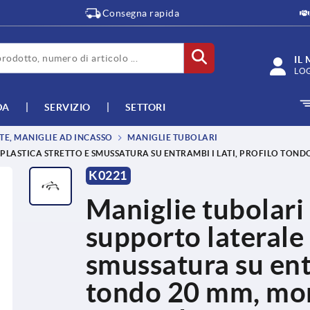
Consegna rapida
IL
LO
DA
SERVIZIO
SETTORI
TE, MANIGLIE AD INCASSO
MANIGLIE TUBOLARI
 PLASTICA STRETTO E SMUSSATURA SU ENTRAMBI I LATI, PROFILO TO
K0221
Maniglie tubolari
supporto laterale 
smussatura su entr
tondo 20 mm, mont