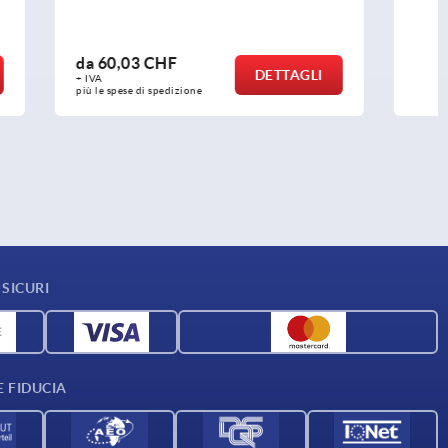
da
110,93 CHF
ETTAGLI
DETTAGLI
+ IVA
più le spese di spedizione
SICURI
E FIDUCIA