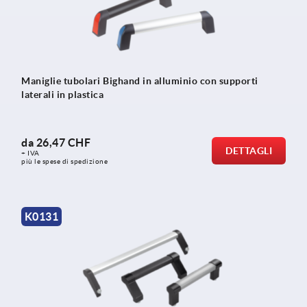
Maniglie tubolari Bighand in alluminio con supporti
laterali in plastica
da
26,47 CHF
DETTAGLI
+ IVA
più le spese di spedizione
K0131