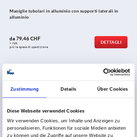
Maniglie tubolari in alluminio con supporti laterali in
alluminio
da
79,46 CHF
DETTAGLI
+ IVA
più le spese di spedizione
K0132
Zustimmung
Details
Über Cookies
Diese Webseite verwendet Cookies
Wir verwenden Cookies, um Inhalte und Anzeigen zu
Maniglie tubolari in alluminio, ad angolo, con supporti
personalisieren, Funktionen für soziale Medien anbieten
laterali in alluminio
zu können und die Zugriffe auf unsere Website zu