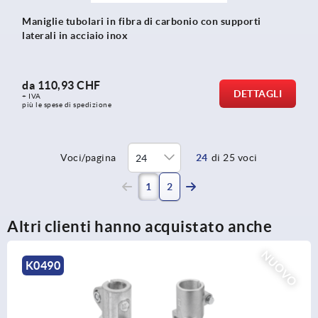
Maniglie tubolari in fibra di carbonio con supporti
laterali in acciaio inox
da
110,93 CHF
DETTAGLI
+ IVA
più le spese di spedizione
Voci/pagina
24
di 25 voci
(current)
1
2
Altri clienti hanno acquistato anche
NUOVO
K0484