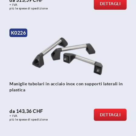
da
313,59 CHF
DETTAGLI
+ IVA
più le spese di spedizione
K0226
Maniglie tubolari in acciaio inox con supporti laterali in
plastica
da
143,36 CHF
DETTAGLI
+ IVA
più le spese di spedizione