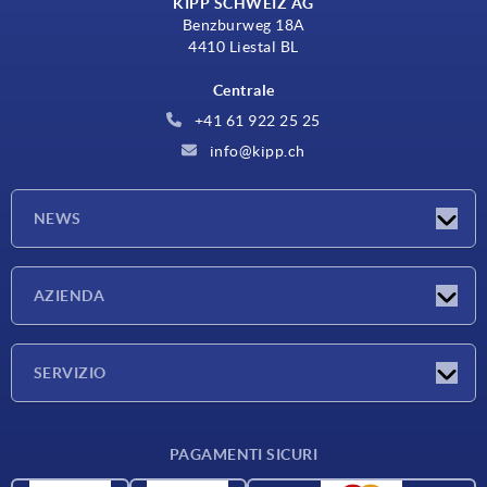
KIPP SCHWEIZ AG
Benzburweg 18A
4410 Liestal BL
Centrale
+41 61 922 25 25
info@kipp.ch
NEWS
Novità
AZIENDA
Fiere
Azienda
SERVIZIO
Condizioni di fornitura
PAGAMENTI SICURI
Panoramica dei materiali