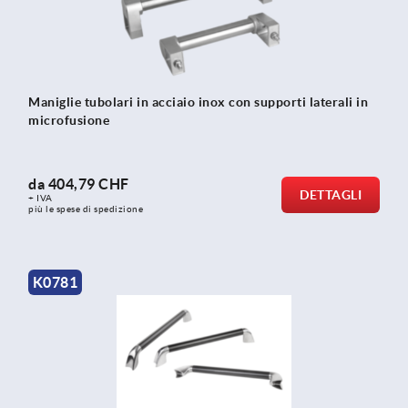
Maniglie tubolari in acciaio inox con supporti laterali in
microfusione
da
404,79 CHF
DETTAGLI
+ IVA
più le spese di spedizione
K0781