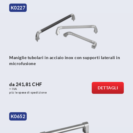
K0227
Maniglie tubolari in acciaio inox con supporti laterali in
microfusione
da
241,81 CHF
DETTAGLI
+ IVA
più le spese di spedizione
K0652