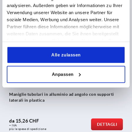
analysieren. Außerdem geben wir Informationen zu Ihrer
Verwendung unserer Website an unsere Partner für
da
60,03 CHF
DETTAGLI
+ IVA
soziale Medien, Werbung und Analysen weiter. Unsere
più le spese di spedizione
Partner führen diese Informationen möglicherweise mit
weiteren Daten zusammen, die Sie ihnen bereitgestellt
haben oder die sie im Rahmen Ihrer Nutzung der Dienste
K0235
gesammelt haben.
Alle zulassen
Anpassen
Maniglie tubolari in alluminio ad angolo con supporti
laterali in plastica
da
15,26 CHF
DETTAGLI
+ IVA
più le spese di spedizione