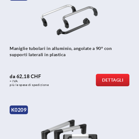
Maniglie tubolari in alluminio, angolate a 90° con
supporti laterali in plastica
da
62,18 CHF
DETTAGLI
+ IVA
più le spese di spedizione
K0209