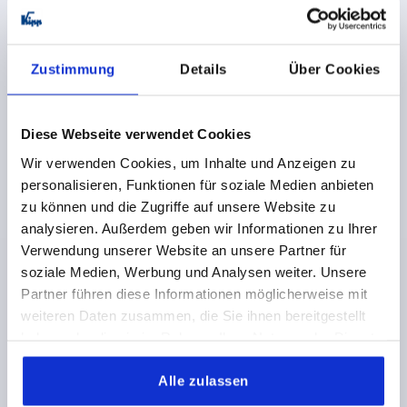
più le spese di spedizione
K0184 BG
Zustimmung
Details
Über Cookies
Diese Webseite verwendet Cookies
Wir verwenden Cookies, um Inhalte und Anzeigen zu
personalisieren, Funktionen für soziale Medien anbieten
zu können und die Zugriffe auf unsere Website zu
VOLANTINO D1=70 FORO CALIBRATO D2=14H8,
analysieren. Außerdem geben wir Informationen zu Ihrer
RESINA TERMOINDURENTE, SENZA IMPUGNATURA
Verwendung unserer Website an unsere Partner für
DIAMETRO ESTERNO=70
FORO DI MONTAGGIO=14H8
soziale Medien, Werbung und Analysen weiter. Unsere
VERSIONE 1=FORO ALESATO
D3=30
D4=26,5
H2=11,5
Partner führen diese Informationen möglicherweise mit
L1=23
ALTEZZA=33,5
weiteren Daten zusammen, die Sie ihnen bereitgestellt
haben oder die sie im Rahmen Ihrer Nutzung der Dienste
Numero d’ordine:
K0184.70214
gesammelt haben.
Alle zulassen
13,07 CHF
DETTAGLI
+ IVA