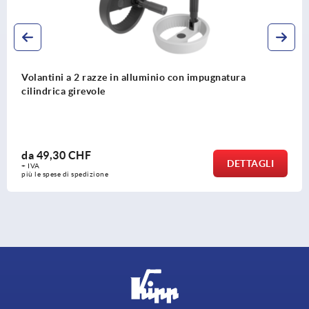
 razze in alluminio con impugnatura
Volantini a 
evole
HF
da
13,98 
DETTAGLI
+ IVA
edizione
più le spese di 