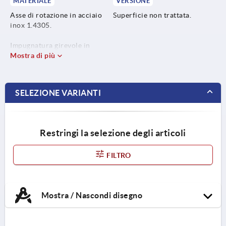
MATERIALE
VERSIONE
Asse di rotazione in acciaio
Superficie non trattata.
inox 1.4305.
Impugnatura girevole in
acciaio inox 1.4305.
Mostra di più
Anello d'arresto in acciaio
inox 1.4310.
SELEZIONE VARIANTI
Restringi la selezione degli articoli
FILTRO
Mostra / Nascondi disegno