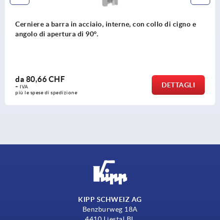
Leva equilibrata in acciaio
da
14,75 CHF
DETTAGLI
+ IVA
più le spese di spedizione
KIPP SCHWEIZ AG
Benzburweg 18A
4410 Liestal BL