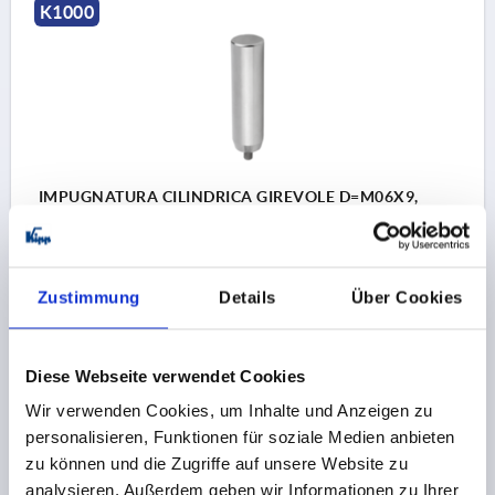
K1000
IMPUGNATURA CILINDRICA GIREVOLE D=M06X9,
D1=20, ACCIAIO INOX
FILETTATURA=M6
LUNGHEZZA FILETTATURA=9
LUNGHEZZA MANIGLIA=72
DIAMETRO ESTERNO=20
Zustimmung
Details
Über Cookies
D2=16,5
SW=3
Numero d’ordine:
K1000.206
Diese Webseite verwendet Cookies
16,55 CHF
Wir verwenden Cookies, um Inhalte und Anzeigen zu
DETTAGLI
+ IVA
più le spese di spedizione
personalisieren, Funktionen für soziale Medien anbieten
zu können und die Zugriffe auf unsere Website zu
analysieren. Außerdem geben wir Informationen zu Ihrer