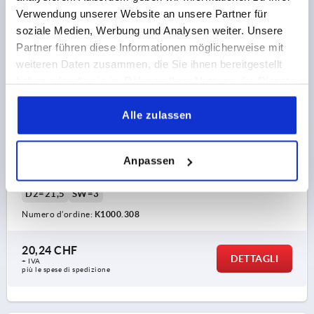
K1000
Verwendung unserer Website an unsere Partner für
soziale Medien, Werbung und Analysen weiter. Unsere
Partner führen diese Informationen möglicherweise mit
weiteren Daten zusammen, die Sie ihnen bereitgestellt
haben oder die sie im Rahmen Ihrer Nutzung der Dienste
gesammelt haben.
Alle zulassen
IMPUGNATURA CILINDRICA GIREVOLE D=M08X12,
D1=25, ACCIAIO INOX
Anpassen
FILETTATURA=M8
LUNGHEZZA FILETTATURA=12
LUNGHEZZA MANIGLIA=90
DIAMETRO ESTERNO=25
D2=21,5
SW=3
Numero d’ordine:
K1000.308
20,24 CHF
DETTAGLI
+ IVA
più le spese di spedizione