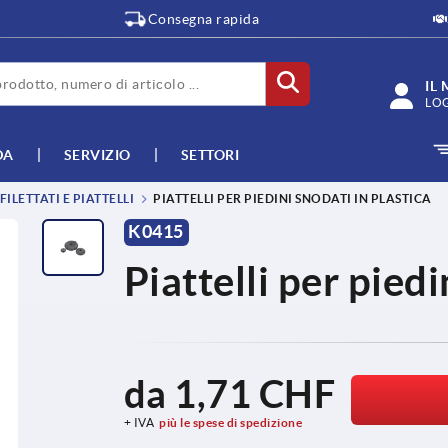
Consegna rapida
IL
LO
DA
SERVIZIO
SETTORI
ILETTATI E PIATTELLI
PIATTELLI PER PIEDINI SNODATI IN PLASTICA
K0415
Piattelli per piedi
da
1,71 CHF
+ IVA
più le spese di spedizione