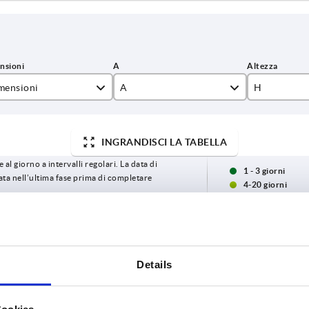
mensioni
A
H
55
18
INGRANDISCI LA TABELLA
74
20
 al giorno a intervalli regolari. La data di
94
1 - 3 giorni
ta nell’ultima fase prima di completare
4-20 giorni
ni
A
H
Capacità di carico max. 
Details
0
—
18
5
0