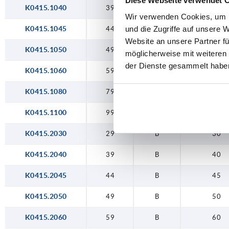
Diese Webseite verwendet 
K0415.1040
39
A
40
Wir verwenden Cookies, um I
und die Zugriffe auf unsere 
K0415.1045
44
A
45
Website an unsere Partner fü
K0415.1050
49
A
50
möglicherweise mit weiteren
der Dienste gesammelt habe
K0415.1060
59
A
60
K0415.1080
79
A
80
K0415.1100
99
A
100
K0415.2030
29
B
30
K0415.2040
39
B
40
K0415.2045
44
B
45
K0415.2050
49
B
50
K0415.2060
59
B
60