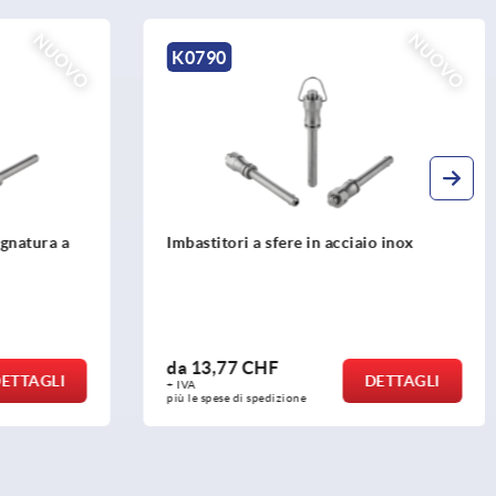
NUOVO
K0426
io inox
Piattelli con braccio per piedini di
appoggio in zinco pressofuso
da
17,31 CHF
DETTAGLI
DETTAGLI
+ IVA
più le spese di spedizione