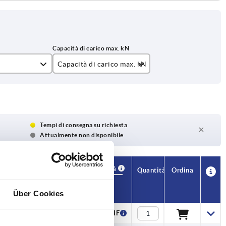
Capacità di carico max. kN
5
9
Tempi di consegna su richiesta
Attualmente non disponibile
Disponibilità
CAD
Quantità
Ordina
kN
Prezzo
Über Cookies
1,71 CHF