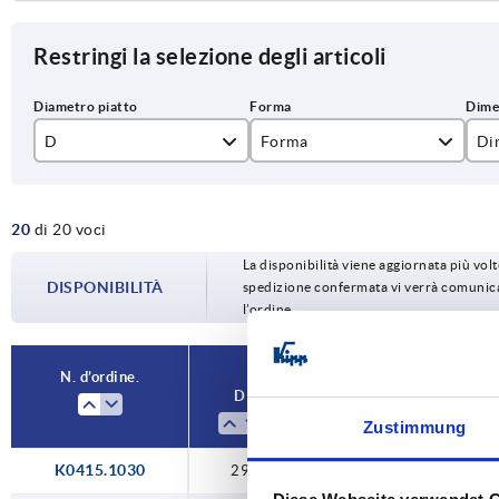
Restringi la selezione degli articoli
D
Forma
Di
29
A
30
20
di 20 voci
39
B
40
La disponibilità viene aggiornata più volte
44
C
45
DISPONIBILITÀ
spedizione confermata vi verrà comunica
l’ordine.
49
D
50
59
60
N. d’ordine.
D
Forma
Dimensio
79
80
Zustimmung
99
10
K0415.1030
29
A
30
119
12