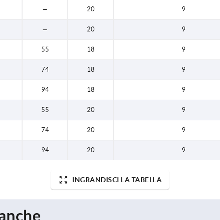
—
20
9
—
20
9
55
18
9
74
18
9
94
18
9
55
20
9
74
20
9
94
20
9
INGRANDISCI LA TABELLA
 anche