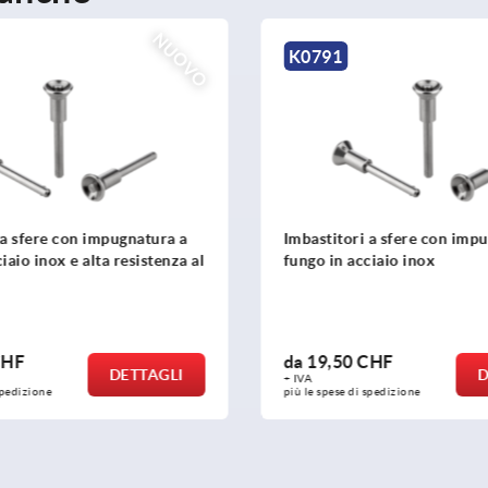
NUOVO
K0790
i a sfere con impugnatura a
Imbastitori a sfere in accia
cciaio inox
 CHF
da
13,77 CHF
DETTAGLI
+ IVA
 spedizione
più le spese di spedizione