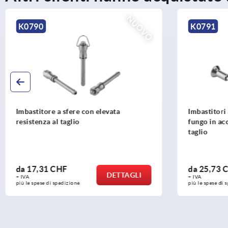
NUOVO
K0791
K0791
Imbastitori a sfere con impugnatura a
Imbastitor
fungo in acciaio inox e alta resistenza al
fungo in a
taglio
da
25,73 CHF
da
19,50
DETTAGLI
+ IVA
+ IVA
più le spese di spedizione
più le spese di