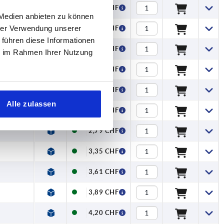
1,97 CHF
 Medien anbieten zu können
hrer Verwendung unserer
2,13 CHF
 führen diese Informationen
2,25 CHF
ie im Rahmen Ihrer Nutzung
2,51 CHF
2,79 CHF
Alle zulassen
5,54 CHF
2,79 CHF
3,35 CHF
3,61 CHF
3,89 CHF
4,20 CHF