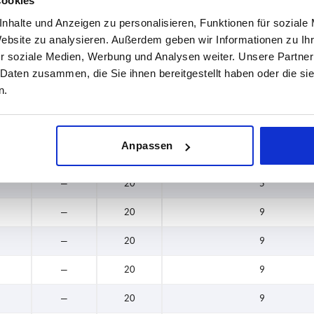
Cookies
—
18
9
nhalte und Anzeigen zu personalisieren, Funktionen für soziale
Website zu analysieren. Außerdem geben wir Informationen zu I
—
18
9
r soziale Medien, Werbung und Analysen weiter. Unsere Partner
—
18
9
 Daten zusammen, die Sie ihnen bereitgestellt haben oder die s
n.
—
18
9
—
18
9
Anpassen
—
18
9
—
20
5
—
20
9
—
20
9
—
20
9
—
20
9