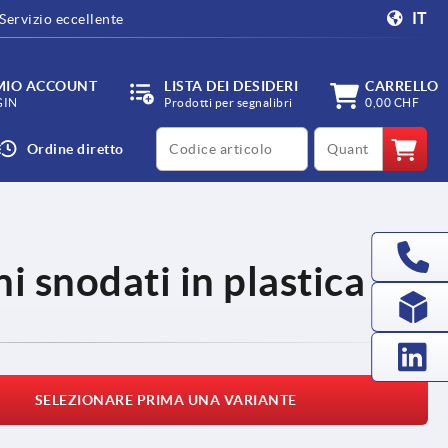
IT
Servizio eccellente
 MIO ACCOUNT
LISTA DEI DESIDERI
CARRELLO
GIN
Prodotti per segnalibri
0,00 CHF
productCode
qty
Ordine diretto
ni snodati in plastica
SELEZIONARE PRIMA UNA VARIANTE