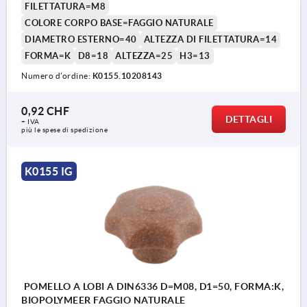
FILETTATURA=M8
COLORE CORPO BASE=FAGGIO NATURALE
DIAMETRO ESTERNO=40
ALTEZZA DI FILETTATURA=14
FORMA=K
D8=18
ALTEZZA=25
H3=13
Numero d’ordine:
K0155.10208143
0,92 CHF
DETTAGLI
+ IVA
più le spese di spedizione
K0155 IG
POMELLO A LOBI A DIN6336 D=M08, D1=50, FORMA:K,
BIOPOLYMEER FAGGIO NATURALE