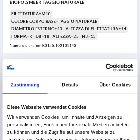
BIOPOLYMEER FAGGIO NATURALE
FILETTATURA=M10
COLORE CORPO BASE=FAGGIO NATURALE
DIAMETRO ESTERNO=40
ALTEZZA DI FILETTATURA=14
FORMA=K
D8=18
ALTEZZA=25
H3=13
Numero d’ordine:
K0155.102101143
0,92 CHF
DETTAGLI
+ IVA
più le spese di spedizione
Zustimmung
Details
Über Cookies
K0155 IG
Diese Webseite verwendet Cookies
Wir verwenden Cookies, um Inhalte und Anzeigen zu
personalisieren, Funktionen für soziale Medien anbieten
zu können und die Zugriffe auf unsere Website zu
analysieren. Außerdem geben wir Informationen zu Ihrer