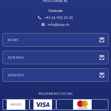
4410 Liestal BL
Centrale
+41 61 922 25 25
info@kipp.ch
NEWS
Novità
AZIENDA
Fiere
Azienda
SERVIZIO
Condizioni di fornitura
PAGAMENTI SICURI
Panoramica dei materiali
Dati CAD