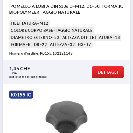
POMELLO A LOBI A DIN6336 D=M12, D1=50, FORMA:K,
BIOPOLYMEER FAGGIO NATURALE
FILETTATURA=M12
COLORE CORPO BASE=FAGGIO NATURALE
DIAMETRO ESTERNO=50
ALTEZZA DI FILETTATURA=18
FORMA=K
D8=22
ALTEZZA=32
H3=17
Numero d’ordine:
K0155.102121143
1,45 CHF
DETTAGLI
+ IVA
più le spese di spedizione
K0155 IG