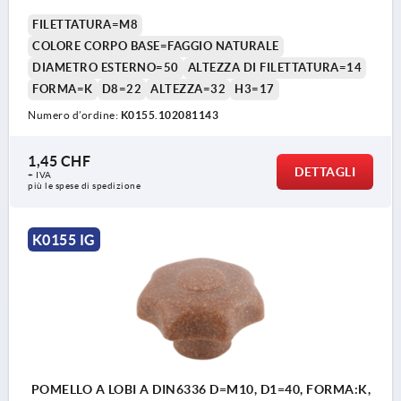
FILETTATURA=M8
COLORE CORPO BASE=FAGGIO NATURALE
DIAMETRO ESTERNO=50
ALTEZZA DI FILETTATURA=14
FORMA=K
D8=22
ALTEZZA=32
H3=17
Numero d’ordine:
K0155.102081143
1,45 CHF
DETTAGLI
+ IVA
più le spese di spedizione
K0155 IG
POMELLO A LOBI A DIN6336 D=M10, D1=40, FORMA:K,