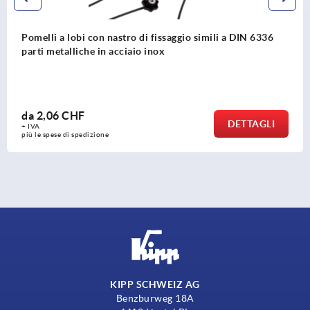
 6336
Pomelli a quattro lobi piatti
da
2,56 CHF
AGLI
DET
+ IVA
più le spese di spedizione
KIPP SCHWEIZ AG
Benzburweg 18A