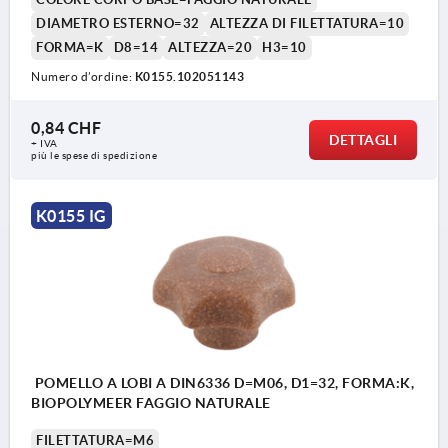
DIAMETRO ESTERNO=32
ALTEZZA DI FILETTATURA=10
FORMA=K
D8=14
ALTEZZA=20
H3=10
Numero d’ordine:
K0155.102051143
0,84 CHF
DETTAGLI
+ IVA
più le spese di spedizione
K0155 IG
POMELLO A LOBI A DIN6336 D=M06, D1=32, FORMA:K,
BIOPOLYMEER FAGGIO NATURALE
FILETTATURA=M6