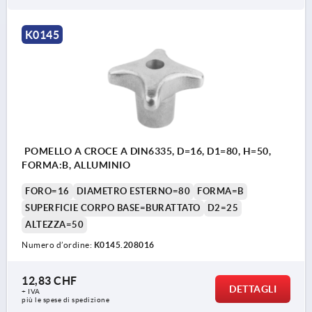
K0145
POMELLO A CROCE A DIN6335, D=16, D1=80, H=50,
FORMA:B, ALLUMINIO
FORO=16
DIAMETRO ESTERNO=80
FORMA=B
SUPERFICIE CORPO BASE=BURATTATO
D2=25
ALTEZZA=50
Numero d’ordine:
K0145.208016
12,83 CHF
DETTAGLI
+ IVA
più le spese di spedizione