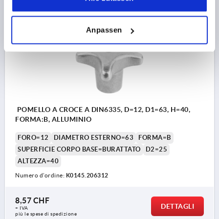
K0145
Anpassen
POMELLO A CROCE A DIN6335, D=12, D1=63, H=40,
FORMA:B, ALLUMINIO
FORO=12
DIAMETRO ESTERNO=63
FORMA=B
SUPERFICIE CORPO BASE=BURATTATO
D2=25
ALTEZZA=40
Numero d’ordine:
K0145.206312
8,57 CHF
DETTAGLI
+ IVA
più le spese di spedizione