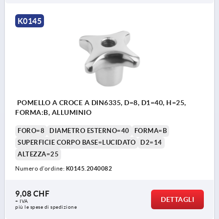
K0145
POMELLO A CROCE A DIN6335, D=8, D1=40, H=25,
FORMA:B, ALLUMINIO
FORO=8
DIAMETRO ESTERNO=40
FORMA=B
SUPERFICIE CORPO BASE=LUCIDATO
D2=14
ALTEZZA=25
Numero d’ordine:
K0145.2040082
9,08 CHF
DETTAGLI
+ IVA
più le spese di spedizione