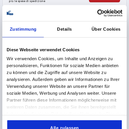
più le spese di spedizione
K0145
Zustimmung
Details
Über Cookies
Diese Webseite verwendet Cookies
Wir verwenden Cookies, um Inhalte und Anzeigen zu
personalisieren, Funktionen für soziale Medien anbieten
POMELLO A CROCE A DIN6335, D=10, D1=50, H=32,
zu können und die Zugriffe auf unsere Website zu
FORMA:B, ALLUMINIO
analysieren. Außerdem geben wir Informationen zu Ihrer
FORO=10
DIAMETRO ESTERNO=50
FORMA=B
Verwendung unserer Website an unsere Partner für
SUPERFICIE CORPO BASE=BURATTATO
D2=18
soziale Medien, Werbung und Analysen weiter. Unsere
ALTEZZA=32
Partner führen diese Informationen möglicherweise mit
Numero d’ordine:
K0145.205010
weiteren Daten zusammen, die Sie ihnen bereitgestellt
haben oder die sie im Rahmen Ihrer Nutzung der Dienste
6,13 CHF
gesammelt haben.
DETTAGLI
+ IVA
Alle zulassen
più le spese di spedizione