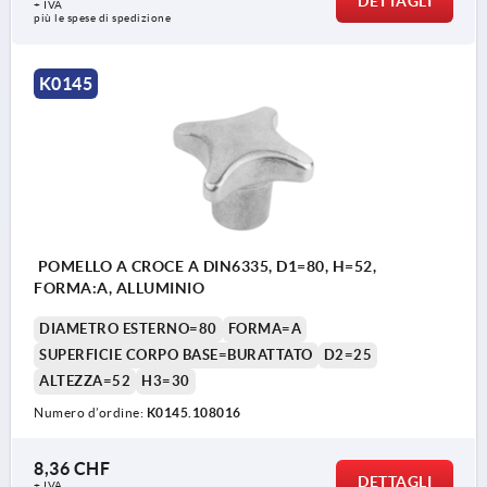
DETTAGLI
+ IVA
più le spese di spedizione
K0145
POMELLO A CROCE A DIN6335, D1=80, H=52,
FORMA:A, ALLUMINIO
DIAMETRO ESTERNO=80
FORMA=A
SUPERFICIE CORPO BASE=BURATTATO
D2=25
ALTEZZA=52
H3=30
Numero d’ordine:
K0145.108016
8,36 CHF
DETTAGLI
+ IVA