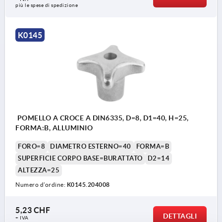
più le spese di spedizione
K0145
POMELLO A CROCE A DIN6335, D=8, D1=40, H=25,
FORMA:B, ALLUMINIO
FORO=8
DIAMETRO ESTERNO=40
FORMA=B
SUPERFICIE CORPO BASE=BURATTATO
D2=14
ALTEZZA=25
Numero d’ordine:
K0145.204008
5,23 CHF
DETTAGLI
+ IVA