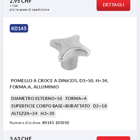
2,95 CHF
DETTAGLI
+ IVA
più le spese di spedizione
Forma A: pezzo grezzo
Forma B: foro passante
K0145
Forma C: foro cieco
Forma D: filettatura forata
Forma E: foro cieco filettato
Forma L: con filettatura esterna
POMELLO A CROCE A DIN6335, D1=50, H=34,
FORMA:A, ALLUMINIO
DIAMETRO ESTERNO=50
FORMA=A
SUPERFICIE CORPO BASE=BURATTATO
D2=18
ALTEZZA=34
H3=20
Numero d’ordine:
K0145.105010
3,63 CHF