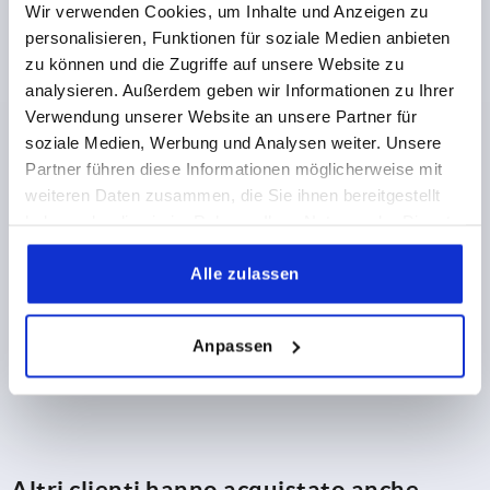
D2=14
ALTEZZA=24
H1=11,5
Wir verwenden Cookies, um Inhalte und Anzeigen zu
Numero d’ordine:
K0274.1110624X20
personalisieren, Funktionen für soziale Medien anbieten
zu können und die Zugriffe auf unsere Website zu
analysieren. Außerdem geben wir Informationen zu Ihrer
3,36 CHF
DETTAGLI
+ IVA
Verwendung unserer Website an unsere Partner für
più le spese di spedizione
soziale Medien, Werbung und Analysen weiter. Unsere
Partner führen diese Informationen möglicherweise mit
weiteren Daten zusammen, die Sie ihnen bereitgestellt
DETTAGLI PRODOTTO
haben oder die sie im Rahmen Ihrer Nutzung der Dienste
gesammelt haben.
CAD
Alle zulassen
DOWNLOADS
Anpassen
Altri clienti hanno acquistato anche