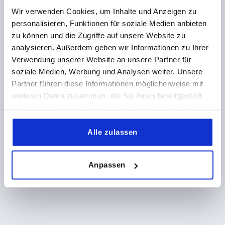
LUNGHEZZA=120
FORMA=A
VERSIONE 2=AVVITABILE
Wir verwenden Cookies, um Inhalte und Anzeigen zu
T=22
CAPACITÀ DI CARICO N =200
personalisieren, Funktionen für soziale Medien anbieten
Numero d’ordine:
K0243.1120000
zu können und die Zugriffe auf unsere Website zu
analysieren. Außerdem geben wir Informationen zu Ihrer
55,85 CHF
Verwendung unserer Website an unsere Partner für
DETTAGLI
+ IVA
più le spese di spedizione
soziale Medien, Werbung und Analysen weiter. Unsere
Partner führen diese Informationen möglicherweise mit
weiteren Daten zusammen, die Sie ihnen bereitgestellt
haben oder die sie im Rahmen Ihrer Nutzung der Dienste
DETTAGLI PRODOTTO
gesammelt haben.
Alle zulassen
CAD
Anpassen
DOWNLOADS