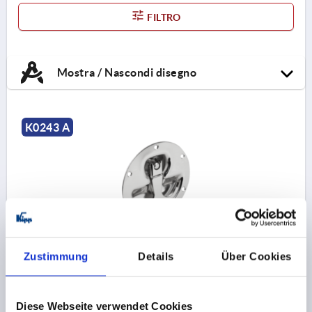
FILTRO
Mostra / Nascondi disegno
K0243 A
MANIGLIA AD INCASSO RIPIEGABILE, AVVITABILE,
Zustimmung
Details
Über Cookies
L1=120, L=98, H=120, FORMA:A ROTONDO, ACCIAIO
INOX
ALTEZZA=120
LUNGHEZZA DI MONTAGGIO=98
Diese Webseite verwendet Cookies