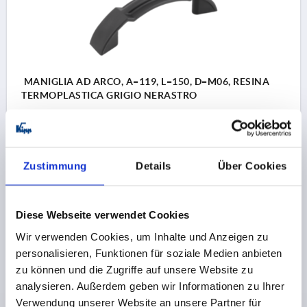
MANIGLIA AD ARCO, A=119, L=150, D=M06, RESINA
TERMOPLASTICA GRIGIO NERASTRO
DISTANZA DEI FORI=119
FORO DI MONTAGGIO=M6
LUNGHEZZA=150
CAPACITÀ DI CARICO N =1000
B=25
C=33
H=43,5
L1=98
R=94
T=10
Zustimmung
Details
Über Cookies
Numero d’ordine:
K0196.11906
6,02 CHF
Diese Webseite verwendet Cookies
DETTAGLI
+ IVA
più le spese di spedizione
Wir verwenden Cookies, um Inhalte und Anzeigen zu
personalisieren, Funktionen für soziale Medien anbieten
zu können und die Zugriffe auf unsere Website zu
DETTAGLI PRODOTTO
analysieren. Außerdem geben wir Informationen zu Ihrer
Verwendung unserer Website an unsere Partner für