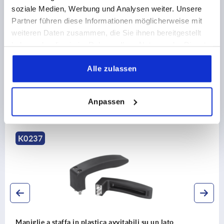
soziale Medien, Werbung und Analysen weiter. Unsere
CAD
Partner führen diese Informationen möglicherweise mit
weiteren Daten zusammen, die Sie ihnen bereitgestellt
DOWNLOADS
haben oder die sie im Rahmen Ihrer Nutzung der Dienste
gesammelt haben.
Alle zulassen
Anpassen
Altri clienti hanno acquistato anche
K0237
Maniglie a staffa in plastica avvitabili su un lato