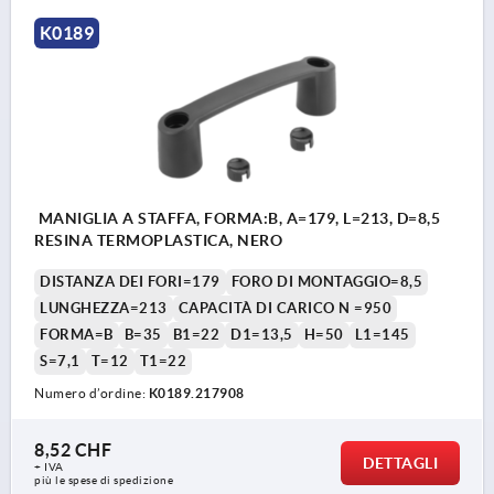
K0189
MANIGLIA A STAFFA, FORMA:B, A=179, L=213, D=8,5
RESINA TERMOPLASTICA, NERO
DISTANZA DEI FORI=179
FORO DI MONTAGGIO=8,5
LUNGHEZZA=213
CAPACITÀ DI CARICO N =950
FORMA=B
B=35
B1=22
D1=13,5
H=50
L1=145
S=7,1
T=12
T1=22
Numero d’ordine:
K0189.217908
8,52 CHF
DETTAGLI
+ IVA
più le spese di spedizione