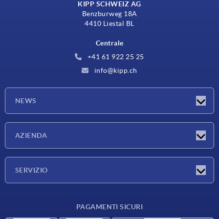
KIPP SCHWEIZ AG
Benzburweg 18A
4410 Liestal BL
Centrale
+41 61 922 25 25
info@kipp.ch
NEWS
Novità
AZIENDA
Fiere
Azienda
SERVIZIO
Condizioni di fornitura
PAGAMENTI SICURI
Panoramica dei materiali