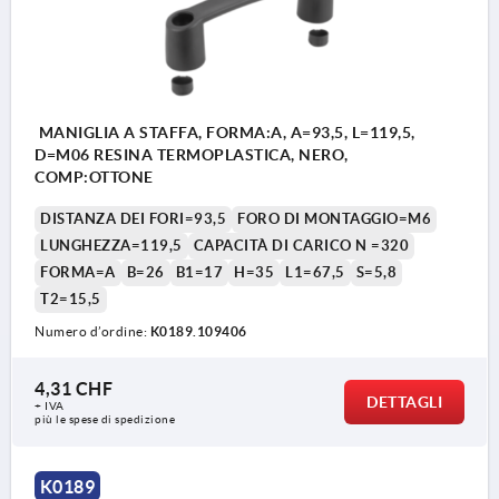
MANIGLIA A STAFFA, FORMA:A, A=93,5, L=119,5,
D=M06 RESINA TERMOPLASTICA, NERO,
COMP:OTTONE
DISTANZA DEI FORI=93,5
FORO DI MONTAGGIO=M6
LUNGHEZZA=119,5
CAPACITÀ DI CARICO N =320
FORMA=A
B=26
B1=17
H=35
L1=67,5
S=5,8
T2=15,5
Numero d’ordine:
K0189.109406
4,31 CHF
DETTAGLI
+ IVA
più le spese di spedizione
K0189