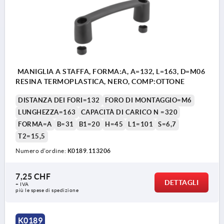
MANIGLIA A STAFFA, FORMA:A, A=132, L=163, D=M06
RESINA TERMOPLASTICA, NERO, COMP:OTTONE
DISTANZA DEI FORI=132
FORO DI MONTAGGIO=M6
LUNGHEZZA=163
CAPACITÀ DI CARICO N =320
FORMA=A
B=31
B1=20
H=45
L1=101
S=6,7
T2=15,5
Numero d’ordine:
K0189.113206
7,25 CHF
DETTAGLI
+ IVA
più le spese di spedizione
K0189