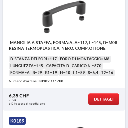
MANIGLIA A STAFFA, FORMA:A, A=117, L=145, D=M08
RESINA TERMOPLASTICA, NERO, COMP:OTTONE
DISTANZA DEI FORI=117
FORO DI MONTAGGIO=M8
LUNGHEZZA=145
CAPACITÀ DI CARICO N =870
FORMA=A
B=29
B1=19
H=40
L1=89
S=6,4
T2=16
Numero d’ordine:
K0189.111708
6,35 CHF
DETTAGLI
+ IVA
più le spese di spedizione
K0189