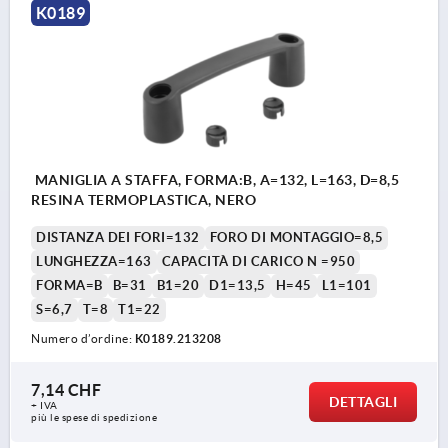
K0189
MANIGLIA A STAFFA, FORMA:B, A=132, L=163, D=8,5
RESINA TERMOPLASTICA, NERO
DISTANZA DEI FORI=132
FORO DI MONTAGGIO=8,5
LUNGHEZZA=163
CAPACITÀ DI CARICO N =950
FORMA=B
B=31
B1=20
D1=13,5
H=45
L1=101
S=6,7
T=8
T1=22
Numero d’ordine:
K0189.213208
7,14 CHF
DETTAGLI
+ IVA
più le spese di spedizione