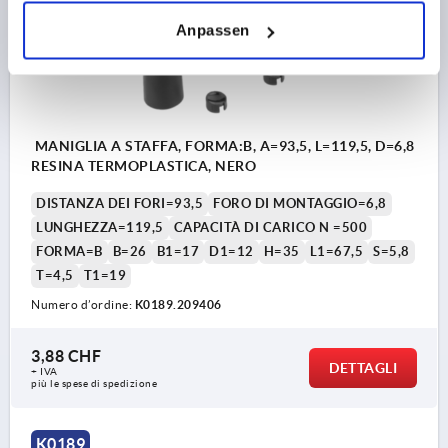
Anpassen
MANIGLIA A STAFFA, FORMA:B, A=93,5, L=119,5, D=6,8
RESINA TERMOPLASTICA, NERO
DISTANZA DEI FORI=93,5
FORO DI MONTAGGIO=6,8
LUNGHEZZA=119,5
CAPACITÀ DI CARICO N =500
FORMA=B
B=26
B1=17
D1=12
H=35
L1=67,5
S=5,8
T=4,5
T1=19
Numero d’ordine:
K0189.209406
3,88 CHF
DETTAGLI
+ IVA
più le spese di spedizione
K0189