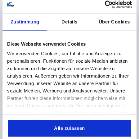
Zustimmung
Details
Über Cookies
Diese Webseite verwendet Cookies
MANIGLIA A STAFFA, FORMA:A, A=179, L=213, D=M10
Wir verwenden Cookies, um Inhalte und Anzeigen zu
RESINA TERMOPLASTICA, NERO, COMP:OTTONE
personalisieren, Funktionen für soziale Medien anbieten
DISTANZA DEI FORI=179
FORO DI MONTAGGIO=M10
zu können und die Zugriffe auf unsere Website zu
LUNGHEZZA=213
CAPACITÀ DI CARICO N =1200
analysieren. Außerdem geben wir Informationen zu Ihrer
FORMA=A
B=35
B1=22
H=50
L1=145
S=7,1
T2=22
Verwendung unserer Website an unsere Partner für
Numero d’ordine:
K0189.117910
soziale Medien, Werbung und Analysen weiter. Unsere
Partner führen diese Informationen möglicherweise mit
10,15 CHF
weiteren Daten zusammen, die Sie ihnen bereitgestellt
DETTAGLI
+ IVA
haben oder die sie im Rahmen Ihrer Nutzung der Dienste
più le spese di spedizione
gesammelt haben.
Alle zulassen
K0189