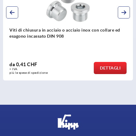
llare ed
Viti di chiusura in acciaio o acciaio inox con 
esagono esterno DIN 910
da
0,97 CHF
TTAGLI
+ IVA
più le spese di spedizione