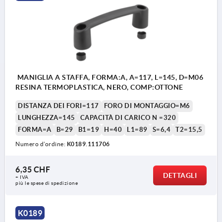
MANIGLIA A STAFFA, FORMA:A, A=117, L=145, D=M06
RESINA TERMOPLASTICA, NERO, COMP:OTTONE
DISTANZA DEI FORI=117
FORO DI MONTAGGIO=M6
LUNGHEZZA=145
CAPACITÀ DI CARICO N =320
FORMA=A
B=29
B1=19
H=40
L1=89
S=6,4
T2=15,5
Numero d’ordine:
K0189.111706
6,35 CHF
DETTAGLI
+ IVA
più le spese di spedizione
K0189