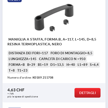
MANIGLIA A STAFFA, FORMA:B, A=117, L=145, D=8,5
RESINA TERMOPLASTICA, NERO
DISTANZA DEI FORI=117
FORO DI MONTAGGIO=8,5
LUNGHEZZA=145
CAPACITÀ DI CARICO N =950
FORMA=B
B=29
B1=19
D1=13,5
H=40
L1=89
S=6,4
T=8
T1=23
Numero d’ordine:
K0189.211708
4,63 CHF
DETTAGLI
+ IVA
più le spese di spedizione