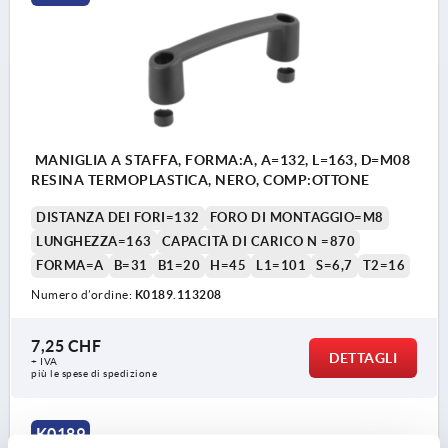
MANIGLIA A STAFFA, FORMA:A, A=132, L=163, D=M08
RESINA TERMOPLASTICA, NERO, COMP:OTTONE
DISTANZA DEI FORI=132
FORO DI MONTAGGIO=M8
LUNGHEZZA=163
CAPACITÀ DI CARICO N =870
FORMA=A
B=31
B1=20
H=45
L1=101
S=6,7
T2=16
Numero d’ordine:
K0189.113208
7,25 CHF
DETTAGLI
+ IVA
più le spese di spedizione
K0189