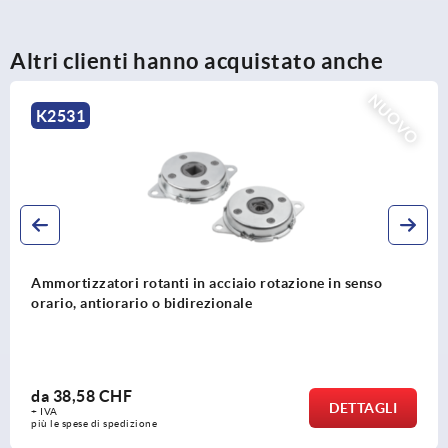
Altri clienti hanno acquistato anche
NUOV
K2527
Dadi di arresto in acciaio inox
da
15,90 CHF
DETTAGLI
+ IVA
più le spese di spedizione