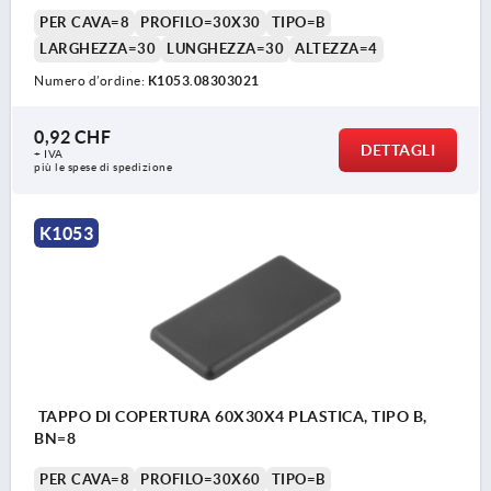
PER CAVA=8
PROFILO=30X30
TIPO=B
LARGHEZZA=30
LUNGHEZZA=30
ALTEZZA=4
Numero d’ordine:
K1053.08303021
0,92 CHF
DETTAGLI
+ IVA
più le spese di spedizione
K1053
TAPPO DI COPERTURA 60X30X4 PLASTICA, TIPO B,
BN=8
PER CAVA=8
PROFILO=30X60
TIPO=B