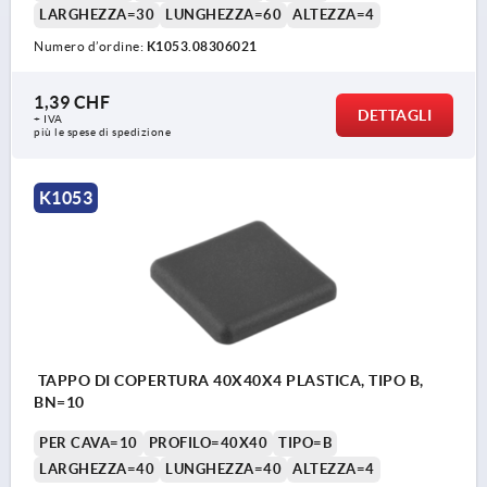
LARGHEZZA=30
LUNGHEZZA=60
ALTEZZA=4
Numero d’ordine:
K1053.08306021
1,39 CHF
DETTAGLI
+ IVA
più le spese di spedizione
K1053
TAPPO DI COPERTURA 40X40X4 PLASTICA, TIPO B,
BN=10
PER CAVA=10
PROFILO=40X40
TIPO=B
LARGHEZZA=40
LUNGHEZZA=40
ALTEZZA=4