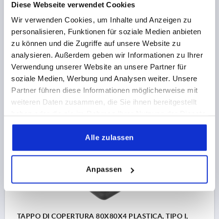
Diese Webseite verwendet Cookies
TAPPO DI COPERTURA 80X40X4 PLASTICA, TIPO I,
Wir verwenden Cookies, um Inhalte und Anzeigen zu
BN=8
personalisieren, Funktionen für soziale Medien anbieten
PER CAVA=8
PROFILO=40X80
TIPO=I
LARGHEZZA=40
zu können und die Zugriffe auf unsere Website zu
LUNGHEZZA=80
ALTEZZA=4
analysieren. Außerdem geben wir Informationen zu Ihrer
Verwendung unserer Website an unsere Partner für
Numero d’ordine:
K1053.08408011
soziale Medien, Werbung und Analysen weiter. Unsere
Partner führen diese Informationen möglicherweise mit
0,97 CHF
DETTAGLI
+ IVA
weiteren Daten zusammen, die Sie ihnen bereitgestellt
più le spese di spedizione
haben oder die sie im Rahmen Ihrer Nutzung der Dienste
gesammelt haben.
K1053
Alle zulassen
Anpassen
TAPPO DI COPERTURA 80X80X4 PLASTICA, TIPO I,