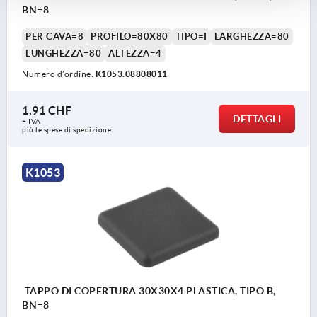
BN=8
PER CAVA=8
PROFILO=80X80
TIPO=I
LARGHEZZA=80
LUNGHEZZA=80
ALTEZZA=4
Numero d’ordine:
K1053.08808011
1,91 CHF
DETTAGLI
+ IVA
più le spese di spedizione
K1053
TAPPO DI COPERTURA 30X30X4 PLASTICA, TIPO B,
BN=8