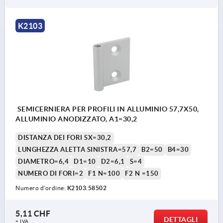
K2103
SEMICERNIERA PER PROFILI IN ALLUMINIO 57,7X50,
ALLUMINIO ANODIZZATO, A1=30,2
DISTANZA DEI FORI SX=30,2
LUNGHEZZA ALETTA SINISTRA=57,7
B2=50
B4=30
DIAMETRO=6,4
D1=10
D2=6,1
S=4
NUMERO DI FORI=2
F1 N=100
F2 N =150
Numero d’ordine:
K2103.58502
5,11 CHF
DETTAGLI
+ IVA