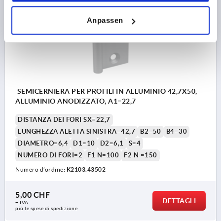
K2103
Anpassen
SEMICERNIERA PER PROFILI IN ALLUMINIO 42,7X50,
ALLUMINIO ANODIZZATO, A1=22,7
DISTANZA DEI FORI SX=22,7
LUNGHEZZA ALETTA SINISTRA=42,7
B2=50
B4=30
DIAMETRO=6,4
D1=10
D2=6,1
S=4
NUMERO DI FORI=2
F1 N=100
F2 N =150
Numero d’ordine:
K2103.43502
5,00 CHF
DETTAGLI
+ IVA
più le spese di spedizione