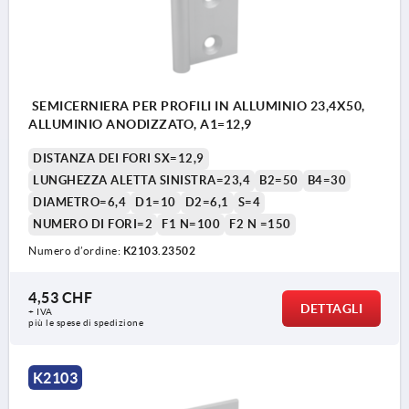
SEMICERNIERA PER PROFILI IN ALLUMINIO 23,4X50,
ALLUMINIO ANODIZZATO, A1=12,9
DISTANZA DEI FORI SX=12,9
LUNGHEZZA ALETTA SINISTRA=23,4
B2=50
B4=30
DIAMETRO=6,4
D1=10
D2=6,1
S=4
NUMERO DI FORI=2
F1 N=100
F2 N =150
Numero d’ordine:
K2103.23502
4,53 CHF
DETTAGLI
+ IVA
più le spese di spedizione
K2103