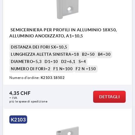
SEMICERNIERA PER PROFILI IN ALLUMINIO 18X50,
ALLUMINIO ANODIZZATO, A1=10,5
DISTANZA DEI FORI SX=10,5
LUNGHEZZA ALETTA SINISTRA=18
B2=50
B4=30
DIAMETRO=5,3
D1=10
D2=6,1
S=4
NUMERO DI FORI=2
F1 N=100
F2 N =150
Numero d’ordine:
K2103.18502
4,35 CHF
DETTAGLI
+ IVA
più le spese di spedizione
K2103