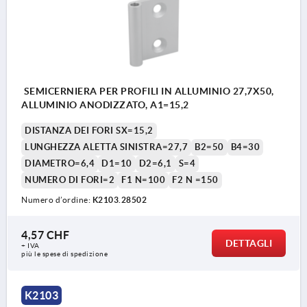
SEMICERNIERA PER PROFILI IN ALLUMINIO 27,7X50,
ALLUMINIO ANODIZZATO, A1=15,2
DISTANZA DEI FORI SX=15,2
LUNGHEZZA ALETTA SINISTRA=27,7
B2=50
B4=30
DIAMETRO=6,4
D1=10
D2=6,1
S=4
NUMERO DI FORI=2
F1 N=100
F2 N =150
Numero d’ordine:
K2103.28502
4,57 CHF
DETTAGLI
+ IVA
più le spese di spedizione
K2103