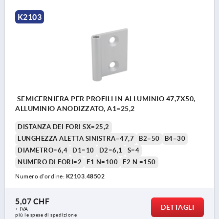
K2103
SEMICERNIERA PER PROFILI IN ALLUMINIO 47,7X50,
ALLUMINIO ANODIZZATO, A1=25,2
DISTANZA DEI FORI SX=25,2
LUNGHEZZA ALETTA SINISTRA=47,7
B2=50
B4=30
DIAMETRO=6,4
D1=10
D2=6,1
S=4
NUMERO DI FORI=2
F1 N=100
F2 N =150
Numero d’ordine:
K2103.48502
5,07 CHF
DETTAGLI
+ IVA
più le spese di spedizione