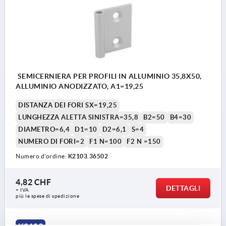
SEMICERNIERA PER PROFILI IN ALLUMINIO 35,8X50,
ALLUMINIO ANODIZZATO, A1=19,25
DISTANZA DEI FORI SX=19,25
LUNGHEZZA ALETTA SINISTRA=35,8
B2=50
B4=30
DIAMETRO=6,4
D1=10
D2=6,1
S=4
NUMERO DI FORI=2
F1 N=100
F2 N =150
Numero d’ordine:
K2103.36502
4,82 CHF
DETTAGLI
+ IVA
più le spese di spedizione