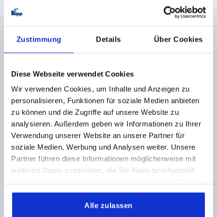
K2103
Zustimmung
Details
Über Cookies
Diese Webseite verwendet Cookies
SEMICERNIERA PER PROFILI IN ALLUMINIO 37,7X50,
Wir verwenden Cookies, um Inhalte und Anzeigen zu
ALLUMINIO ANODIZZATO, A1=20,2
personalisieren, Funktionen für soziale Medien anbieten
DISTANZA DEI FORI SX=20,2
zu können und die Zugriffe auf unsere Website zu
LUNGHEZZA ALETTA SINISTRA=37,7
B2=50
B4=30
analysieren. Außerdem geben wir Informationen zu Ihrer
DIAMETRO=6,4
D1=10
D2=6,1
S=4
Verwendung unserer Website an unsere Partner für
NUMERO DI FORI=2
F1 N=100
F2 N =150
soziale Medien, Werbung und Analysen weiter. Unsere
Partner führen diese Informationen möglicherweise mit
Numero d’ordine:
K2103.38502
weiteren Daten zusammen, die Sie ihnen bereitgestellt
haben oder die sie im Rahmen Ihrer Nutzung der Dienste
4,82 CHF
DETTAGLI
+ IVA
gesammelt haben.
più le spese di spedizione
Alle zulassen