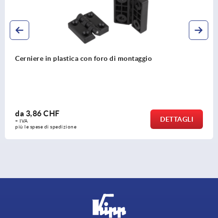
Cerniere da avvitare regolabile in acciaio inox
da
138,14 CHF
DETTAGLI
+ IVA
più le spese di spedizione