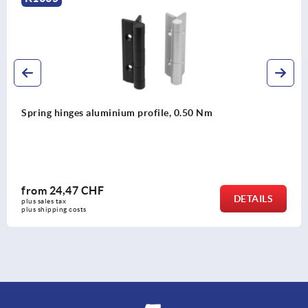
m profile, 0.50 Nm
Spring hinges steel or
from
38,86 CHF
DETAILS
plus sales tax 
plus shipping costs