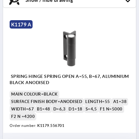
K1179 A
SPRING HINGE SPRING OPEN A=55, B=67, ALUMINIUM
BLACK ANODISED
MAIN COLOUR=BLACK
SURFACE FINISH BODY=ANODISED
LENGTH=55
A1=38
WIDTH=67
B1=48
D=6,3
D1=18
S=4,5
F1 N=5000
F2 N =4200
Order number:
K1179.556701