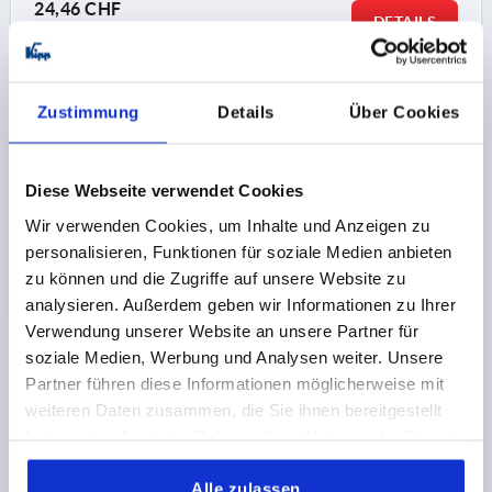
24,46 CHF
DETAILS
plus sales tax 
plus shipping costs
K1179 A
Zustimmung
Details
Über Cookies
Diese Webseite verwendet Cookies
Wir verwenden Cookies, um Inhalte und Anzeigen zu
personalisieren, Funktionen für soziale Medien anbieten
zu können und die Zugriffe auf unsere Website zu
SPRING HINGE SPRING OPEN A=55, B=67, ALUMINIUM
analysieren. Außerdem geben wir Informationen zu Ihrer
COLOURLESS ANODISED
Verwendung unserer Website an unsere Partner für
MAIN COLOUR=COLOURLESS
soziale Medien, Werbung und Analysen weiter. Unsere
SURFACE FINISH BODY=ANODISED
LENGTH=55
A1=38
Partner führen diese Informationen möglicherweise mit
WIDTH=67
B1=48
D=6,3
D1=18
S=4,5
F1 N=5000
weiteren Daten zusammen, die Sie ihnen bereitgestellt
F2 N =4200
haben oder die sie im Rahmen Ihrer Nutzung der Dienste
gesammelt haben.
Order number:
K1179.55670
Alle zulassen