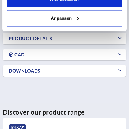
24,46 CHF
DETAILS
plus sales tax 
plus shipping costs
Anpassen
PRODUCT DETAILS
CAD
DOWNLOADS
Discover our product range
K1177