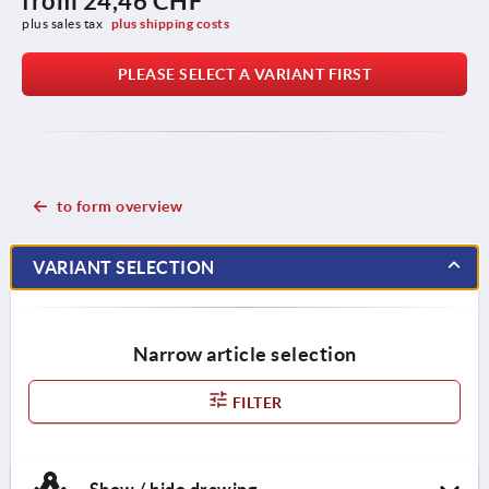
from
24,46 CHF
plus sales tax 
plus shipping costs
PLEASE SELECT A VARIANT FIRST
to form overview
VARIANT SELECTION
Narrow article selection
FILTER
Show / hide drawing