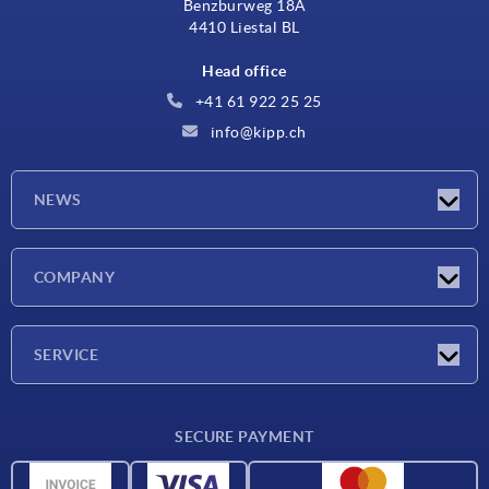
Benzburweg 18A
4410 Liestal BL
Head office
+41 61 922 25 25
info@kipp.ch
NEWS
Latest news
COMPANY
Exhibitions
Company
SERVICE
Delivery conditions
SECURE PAYMENT
Material overview
CAD data