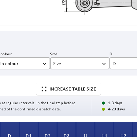
in colour
Size
D
ack
1
10
ver metallic
2
13,5
INCREASE TABLE SIZE
3
16
 at regular intervals. In the final step before
1-3 days
med of the confirmed dispatch date.
4-20 days
4
19
5
23
D
D
D1
D1
D2
D2
D3
D3
H
H
H1
H1
H2
H2