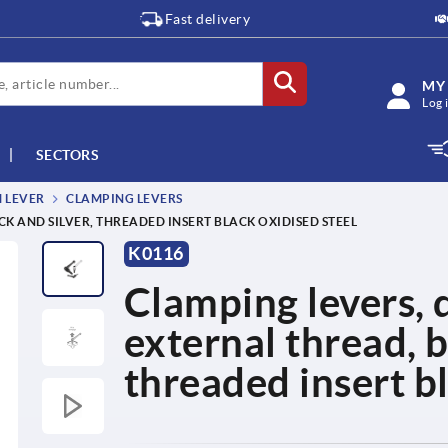
Fast delivery
MY
Log 
SECTORS
M LEVER
CLAMPING LEVERS
CK AND SILVER, THREADED INSERT BLACK OXIDISED STEEL
K0116
Clamping levers, d
external thread, b
threaded insert bl