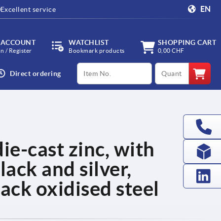
EN
Excellent service
 ACCOUNT
WATCHLIST
SHOPPING CART
in / Register
Bookmark products
0,00 CHF
productCode
qty
Direct ordering
ie-cast zinc, with
lack and silver,
ack oxidised steel