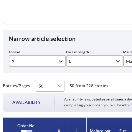
Narrow article selection
X
L
Ma
M5
bl
M6
sil
Entries/Pages
50
from 228 entries
10
M8
Availability is updated several times a day
15
AVAILABILITY
completing your order, you will be infor
M10
20
M12
25
Order No.
Order No.
X
X
L
L
Main colour
Main colour
Size
Size