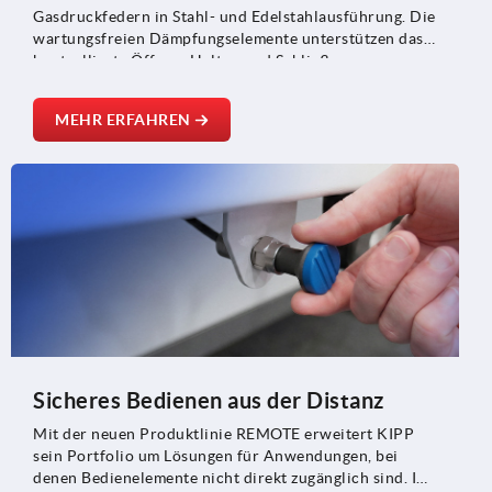
Gasdruckfedern in Stahl- und Edelstahlausführung. Die
wartungsfreien Dämpfungselemente unterstützen das
kontrollierte Öffnen, Halten und Schließen von
Klappen, Hauben und beweglichen Bauteilen und
eignen sich für Anwendungen im Maschinenbau, der
MEHR ERFAHREN
Medizintechnik sowie im Fahrzeug- und Anlagenbau.
Sicheres Bedienen aus der Distanz
Mit der neuen Produktlinie REMOTE erweitert KIPP
sein Portfolio um Lösungen für Anwendungen, bei
denen Bedienelemente nicht direkt zugänglich sind. Im