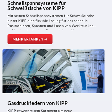
Schnellspannsysteme für
Schweißtische von KIPP
Mit seinen Schnellspannsystemen für Schweißtische
bietet KIPP eine flexible Lösung für das schnelle
Positionieren, Spannen und Lösen von Werkstücken
auf Lochrastertischen. Die modularen Komponenten
unterstützen effiziente Rüstprozesse und sorgen für
MEHR ERFAHREN
eine reproduzierbare Positionierung – ideal für den
Schweiß- und Vorrichtungsbau, den Maschinen- und
Anlagenbau sowie die Metallverarbeitung.
Gasdruckfedern von KIPP
KIPP erweitert sein Sortiment um neue