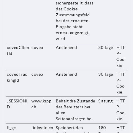
sichergestellt, dass
das Cookie-
Zustimmungsfeld
bei der erneuten
Eingabe nicht
erneut angezeigt
wird.
coveoClien
coveo
Anstehend
30 Tage
HTT
tId
P-
Coo
kie
coveoTrac
coveo
Anstehend
30 Tage
HTT
kingId
P-
Coo
kie
JSESSIONI
www.kipp.
Behält die Zustände
Sitzung
HTT
D
ch
des Benutzers bei
P-
allen
Coo
Seitenanfragen bei.
kie
li_gc
linkedin.co
Speichert den
180
HTT