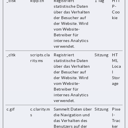
_clsk
kipp.ch
Registriert
1 Tag
HTT
statistische Daten
P-
über das Verhalten
Coo
der Besucher auf
kie
der Website. Wird
vom Website-
Betreiber für
internes Analytics
verwendet.
_cltk
scripts.cla
Registriert
Sitzung
HT
rity.ms
statistische Daten
ML
über das Verhalten
Loca
der Besucher auf
l
der Website. Wird
Stor
vom Website-
age
Betreiber für
internes Analytics
verwendet.
c.gif
c.clarity.m
Sammelt Daten über
Sitzung
Pixe
s
die Navigation und
l-
das Verhalten des
Trac
Benutzers auf der
ker