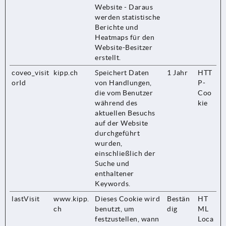
Website - Daraus
werden statistische
Berichte und
Heatmaps für den
Website-Besitzer
erstellt.
coveo_visit
kipp.ch
Speichert Daten
1 Jahr
HTT
orId
von Handlungen,
P-
die vom Benutzer
Coo
während des
kie
aktuellen Besuchs
auf der Website
durchgeführt
wurden,
einschließlich der
Suche und
enthaltener
Keywords.
lastVisit
www.kipp.
Dieses Cookie wird
Bestän
HT
ch
benutzt, um
dig
ML
festzustellen, wann
Loca