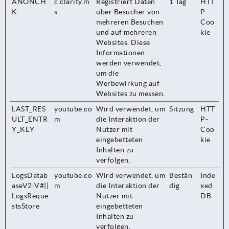
ANONCH
c.clarity.m
Registriert Daten
1 Tag
HTT
K
s
über Besucher von
P-
mehreren Besuchen
Coo
und auf mehreren
kie
Websites. Diese
Informationen
werden verwendet,
um die
Werbewirkung auf
Websites zu messen.
LAST_RES
youtube.co
Wird verwendet, um
Sitzung
HTT
ULT_ENTR
m
die Interaktion der
P-
Y_KEY
Nutzer mit
Coo
eingebetteten
kie
Inhalten zu
verfolgen.
LogsDatab
youtube.co
Wird verwendet, um
Bestän
Inde
aseV2:V#||
m
die Interaktion der
dig
xed
LogsReque
Nutzer mit
DB
stsStore
eingebetteten
Inhalten zu
verfolgen.