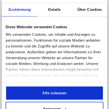
Services nutzen.
_gcl_ls
www.goog
Verfolgt die
Bestän
HT
Zustimmung
Details
Über Cookies
letagmana
Konversionsrate
dig
ML
ger.com
zwischen dem
Loca
Nutzer und den
l
Diese Webseite verwendet Cookies
Werbebannern auf
Stor
der Website - Dies
age
Wir verwenden Cookies, um Inhalte und Anzeigen zu
dient der
personalisieren, Funktionen für soziale Medien anbieten
Optimierung der
zu können und die Zugriffe auf unsere Website zu
Relevanz der
analysieren. Außerdem geben wir Informationen zu Ihrer
Werbung auf der
Verwendung unserer Website an unsere Partner für
Website.
soziale Medien, Werbung und Analysen weiter. Unsere
_uetsid
bing.com
Wird verwendet, um
Bestän
HT
Partner führen diese Informationen möglicherweise mit
Besucher auf
dig
ML
mehreren Websites
Loca
weiteren Daten zusammen, die Sie ihnen bereitgestellt
zu tracken, um
l
haben oder die sie im Rahmen Ihrer Nutzung der Dienste
relevante Werbung
Stor
gesammelt haben.
basierend auf den
age
Alle zulassen
Präferenzen des
Besuchers zu
präsentieren.
Anpassen