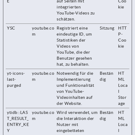
E
auf Seiten mit
Coo
integrierten
kie
YouTube-Videos zu
schätzen.
YSC
youtube.co
Registriert eine
Sitzung
HTT
m
eindeutige ID, um
P-
Statistiken der
Coo
Videos von
kie
YouTube, die der
Benutzer gesehen
hat, zu behalten.
yt-icons-
youtube.co
Notwendig für die
Bestän
HT
last-
m
Implementierung
dig
ML
purged
und Funktionalität
Loca
von YouTube-
l
Videoinhalten auf
Stor
der Website.
age
ytidb::LAS
youtube.co
Wird verwendet, um
Bestän
HT
T_RESULT_
m
die Interaktion der
dig
ML
ENTRY_KE
Nutzer mit
Loca
Y
eingebetteten
l