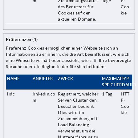
m
Zustimmungsstatus
Tage
P-
des Benutzers für
Coo
Cookies auf der
kie
aktuellen Domäne.
Präferenzen (1)
Präferenz-Cookies ermöglichen einer Webseite sich an
Informationen zu erinnern, die die Art beeinflussen, wie sich
eine Webseite verhält oder aussieht, wie z. B. Ihre bevorzugte
Sprache oder die Region in der Sie sich befinden.
NAME
ANBIETER
ZWECK
MAXIMALE
TYP
SPEICHERDAUER
lidc
linkedin.co
Registriert, welcher
1 Tag
HTT
m
Server-Cluster den
P-
Besucher bedient.
Coo
Dies wird im
kie
Zusammenhang mit
Load Balancing
verwendet, um die
Nutzererfahrung zu