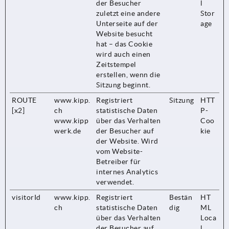
der Besucher
l
zuletzt eine andere
Stor
Unterseite auf der
age
Website besucht
hat – das Cookie
wird auch einen
Zeitstempel
erstellen, wenn die
Sitzung beginnt.
ROUTE
www.kipp.
Registriert
Sitzung
HTT
[x2]
ch
statistische Daten
P-
www.kipp
über das Verhalten
Coo
werk.de
der Besucher auf
kie
der Website. Wird
vom Website-
Betreiber für
internes Analytics
verwendet.
visitorId
www.kipp.
Registriert
Bestän
HT
ch
statistische Daten
dig
ML
über das Verhalten
Loca
der Besucher auf
l