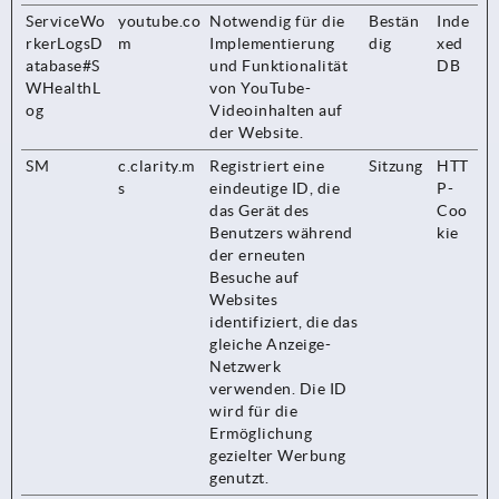
ServiceWo
youtube.co
Notwendig für die
Bestän
Inde
rkerLogsD
m
Implementierung
dig
xed
atabase#S
und Funktionalität
DB
WHealthL
von YouTube-
og
Videoinhalten auf
der Website.
SM
c.clarity.m
Registriert eine
Sitzung
HTT
s
eindeutige ID, die
P-
das Gerät des
Coo
Benutzers während
kie
der erneuten
Besuche auf
Websites
identifiziert, die das
gleiche Anzeige-
Netzwerk
verwenden. Die ID
wird für die
Ermöglichung
gezielter Werbung
genutzt.