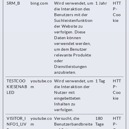
SRM_B
bing.com
Wird verwendet, um
1 Jahr
HTT
die Interaktion des
P-
Benutzers mit der
Coo
Suchleistenfunktion
kie
der Website zu
verfolgen. Diese
Daten können
verwendet werden,
um dem Benutzer
relevante Produkte
oder
Dienstleistungen
anzubieten.
TESTCOO
youtube.co
Wird verwendet, um
1 Tag
HTT
KIESENAB
m
die Interaktion der
P-
LED
Nutzer mit
Coo
eingebetteten
kie
Inhalten zu
verfolgen.
VISITOR_I
youtube.co
Versucht, die
180
HTT
NFO1_LIV
m
Benutzerbandbreite
Tage
P-