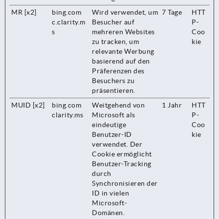
MR [x2]
bing.com
Wird verwendet, um
7 Tage
HTT
c.clarity.m
Besucher auf
P-
s
mehreren Websites
Coo
zu tracken, um
kie
relevante Werbung
basierend auf den
Präferenzen des
Besuchers zu
präsentieren.
MUID [x2]
bing.com
Weitgehend von
1 Jahr
HTT
clarity.ms
Microsoft als
P-
eindeutige
Coo
Benutzer-ID
kie
verwendet. Der
Cookie ermöglicht
Benutzer-Tracking
durch
Synchronisieren der
ID in vielen
Microsoft-
Domänen.