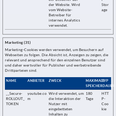
der Website. Wird
Stor
vom Website-
age
Betreiber für
internes Analytics
verwendet.
Marketing (31)
Marketing-Cookies werden verwendet, um Besuchern auf
Webseiten zu folgen. Die Absicht ist, Anzeigen zu zeigen, die
relevant und ansprechend für den einzelnen Benutzer sind
und daher wertvoller für Publisher und werbetreibende
Drittparteien sind.
NAME
ANBIETER
ZWECK
MAXIMALE
TYP
SPEICHERDAUER
__Secure-
youtube.co
Wird verwendet, um
180
HTT
ROLLOUT_
m
die Interaktion der
Tage
P-
TOKEN
Nutzer mit
Coo
eingebetteten
kie
Inhalten zu