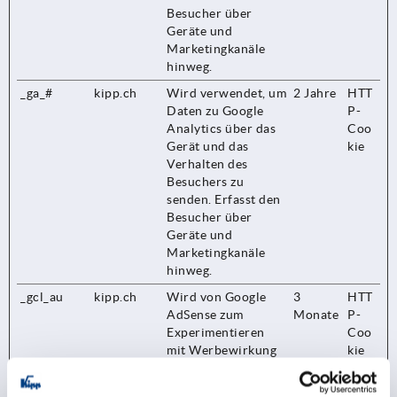
Besucher über
Geräte und
Marketingkanäle
hinweg.
_ga_#
kipp.ch
Wird verwendet, um
2 Jahre
HTT
Daten zu Google
P-
Analytics über das
Coo
Gerät und das
kie
Verhalten des
Besuchers zu
senden. Erfasst den
Besucher über
Geräte und
Marketingkanäle
hinweg.
_gcl_au
kipp.ch
Wird von Google
3
HTT
AdSense zum
Monate
P-
Experimentieren
Coo
mit Werbewirkung
kie
auf Websites
verwendet, die ihre