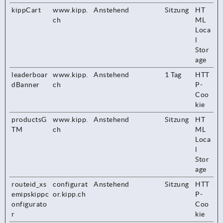
kippCart
www.kipp.
Anstehend
Sitzung
HT
ch
ML
Loca
l
Stor
age
leaderboar
www.kipp.
Anstehend
1 Tag
HTT
dBanner
ch
P-
Coo
kie
productsG
www.kipp.
Anstehend
Sitzung
HT
TM
ch
ML
Loca
l
Stor
age
routeid_xs
configurat
Anstehend
Sitzung
HTT
emipskippc
or.kipp.ch
P-
onfigurato
Coo
r
kie