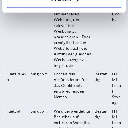
_uetsid
kipp.ch
Sammelt Daten zum
1 Tag
HTT
Besucherverhalten
P-
auf mehreren
Coo
Websites, um
kie
relevantere
Werbung zu
präsentieren - Dies
ermöglicht es der
Website auch, die
Anzahl der gleichen
Werbeanzeige zu
begrenzen.
_uetsid_ex
bing.com
Enthält das
Bestän
HT
p
Verfallsdatum für
dig
ML
das Cookie mit
Loca
entsprechendem
l
Namen.
Stor
age
_uetvid
bing.com
Wird verwendet, um
Bestän
HT
Besucher auf
dig
ML
mehreren Websites
Loca