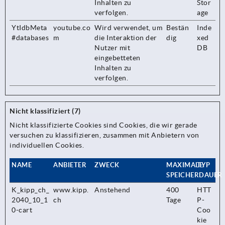
Inhalten zu
Stor
verfolgen.
age
YtIdbMeta
youtube.co
Wird verwendet, um
Bestän
Inde
#databases
m
die Interaktion der
dig
xed
Nutzer mit
DB
eingebetteten
Inhalten zu
verfolgen.
Nicht klassifiziert (7)
Nicht klassifizierte Cookies sind Cookies, die wir gerade
versuchen zu klassifizieren, zusammen mit Anbietern von
individuellen Cookies.
NAME
ANBIETER
ZWECK
MAXIMALE
TYP
SPEICHERDAUER
K_kipp_ch_
www.kipp.
Anstehend
400
HTT
2040_10_1
ch
Tage
P-
0-cart
Coo
kie