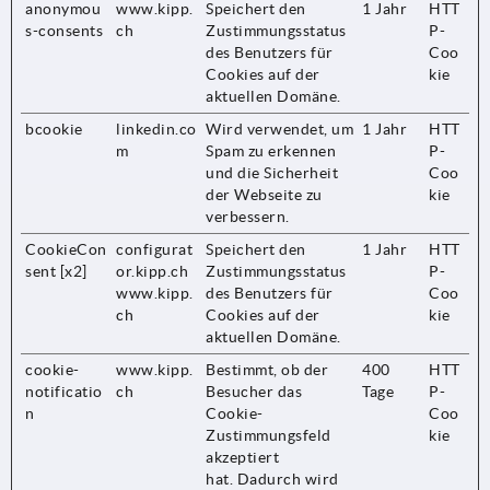
anonymou
www.kipp.
Speichert den
1 Jahr
HTT
s-consents
ch
Zustimmungsstatus
P-
des Benutzers für
Coo
Cookies auf der
kie
aktuellen Domäne.
bcookie
linkedin.co
Wird verwendet, um
1 Jahr
HTT
m
Spam zu erkennen
P-
und die Sicherheit
Coo
der Webseite zu
kie
verbessern.
CookieCon
configurat
Speichert den
1 Jahr
HTT
sent [x2]
or.kipp.ch
Zustimmungsstatus
P-
www.kipp.
des Benutzers für
Coo
ch
Cookies auf der
kie
aktuellen Domäne.
cookie-
www.kipp.
Bestimmt, ob der
400
HTT
notificatio
ch
Besucher das
Tage
P-
n
Cookie-
Coo
Zustimmungsfeld
kie
akzeptiert
hat. Dadurch wird