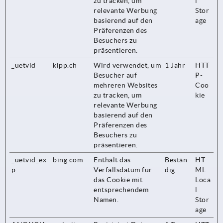
zu tracken, um
l
relevante Werbung
Stor
basierend auf den
age
Präferenzen des
Besuchers zu
präsentieren.
_uetvid
kipp.ch
Wird verwendet, um
1 Jahr
HTT
Besucher auf
P-
mehreren Websites
Coo
zu tracken, um
kie
relevante Werbung
basierend auf den
Präferenzen des
Besuchers zu
präsentieren.
_uetvid_ex
bing.com
Enthält das
Bestän
HT
p
Verfallsdatum für
dig
ML
das Cookie mit
Loca
entsprechendem
l
Namen.
Stor
age