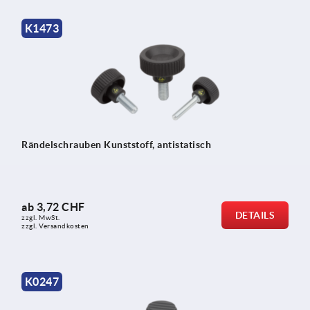
K1473
Rändelschrauben Kunststoff, antistatisch
ab
3,72 CHF
DETAILS
zzgl. MwSt.
zzgl. Versandkosten
K0247