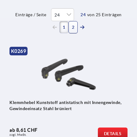
Einträge / Seite
24
von 25 Einträgen
(current)
1
2
K0269
Klemmhebel Kunststoff antistatisch mit Innengewinde,
Gewindeeinsatz Stahl brüniert
ab
8,61 CHF
DETAILS
zzgl. MwSt.