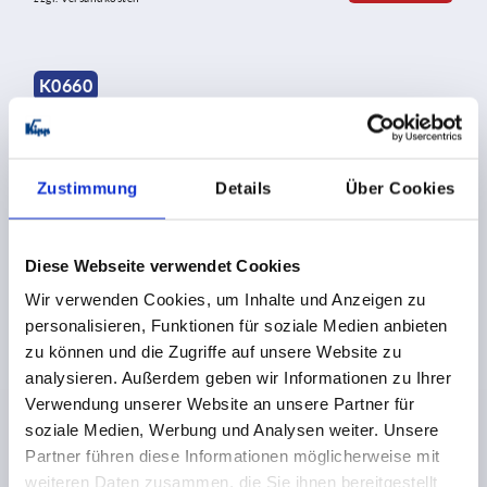
K0660
Zustimmung
Details
Über Cookies
Diese Webseite verwendet Cookies
Schnellspanner antistatisch horizontal mit waagrechtem
Fuß und verstellbarer Andruckspindel
Wir verwenden Cookies, um Inhalte und Anzeigen zu
personalisieren, Funktionen für soziale Medien anbieten
zu können und die Zugriffe auf unsere Website zu
ab
24,51 CHF
analysieren. Außerdem geben wir Informationen zu Ihrer
DETAILS
zzgl. MwSt.
zzgl. Versandkosten
Verwendung unserer Website an unsere Partner für
soziale Medien, Werbung und Analysen weiter. Unsere
Partner führen diese Informationen möglicherweise mit
weiteren Daten zusammen, die Sie ihnen bereitgestellt
K0661