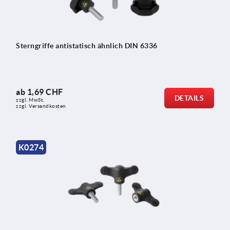
Sterngriffe antistatisch ähnlich DIN 6336
ab
1,69 CHF
DETAILS
zzgl. MwSt.
zzgl. Versandkosten
K0274