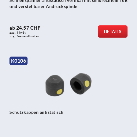
Schnellspanner antistatisch vertikal mit senkrechtem Fuß
und verstellbarer Andruckspindel
ab
24,57 CHF
DETAILS
zzgl. MwSt.
zzgl. Versandkosten
K0106
Schutzkappen antistatisch