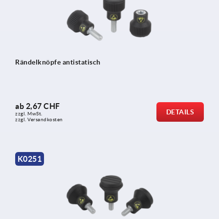
Rändelknöpfe antistatisch
ab
2,67 CHF
DETAILS
zzgl. MwSt.
zzgl. Versandkosten
K0251