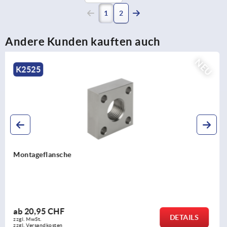
(current)
1
2
Andere Kunden kauften auch
NEU
K2524
Industrie-Stoßdämpfer einstellbar Edelstahl
ab
222,20 CHF
DETAILS
zzgl. MwSt.
zzgl. Versandkosten