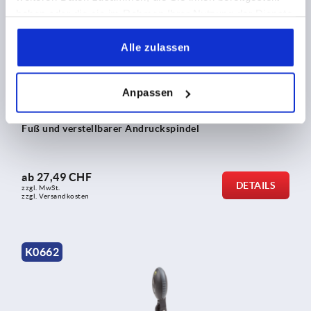
haben oder die sie im Rahmen Ihrer Nutzung der Dienste
gesammelt haben.
Alle zulassen
Anpassen
Schnellspanner antistatisch horizontal mit senkrechtem
Fuß und verstellbarer Andruckspindel
ab
27,49 CHF
DETAILS
zzgl. MwSt.
zzgl. Versandkosten
K0662