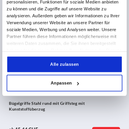
personalisieren, Funktionen für soziale Medien anbieten
Griffschenkel
zu können und die Zugriffe auf unsere Website zu
analysieren. Außerdem geben wir Informationen zu Ihrer
Verwendung unserer Website an unsere Partner für
ab
15,26 CHF
DETAILS
zzgl. MwSt.
soziale Medien, Werbung und Analysen weiter. Unsere
zzgl. Versandkosten
Partner führen diese Informationen möglicherweise mit
weiteren Daten zusammen, die Sie ihnen bereitgestellt
haben oder die sie im Rahmen Ihrer Nutzung der Dienste
K0203
gesammelt haben.
Alle zulassen
Anpassen
Bügelgriffe Stahl rund mit Griffsteg mit
Kunststoffüberzug