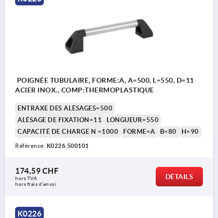
POIGNÉE TUBULAIRE, FORME:A, A=500, L=550, D=11
ACIER INOX., COMP:THERMOPLASTIQUE
ENTRAXE DES ALÉSAGES=500
ALÉSAGE DE FIXATION=11
LONGUEUR=550
CAPACITÉ DE CHARGE N =1000
FORME=A
B=80
H=90
Référence:
K0226.500101
174,59 CHF
DÉTAILS
hors TVA 
hors frais d’envoi
K0226