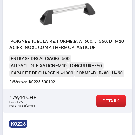
POIGNÉE TUBULAIRE, FORME:B, A=500, L=550, D=M10
ACIER INOX., COMP:THERMOPLASTIQUE
ENTRAXE DES ALÉSAGES=500
ALÉSAGE DE FIXATION=M10
LONGUEUR=550
CAPACITÉ DE CHARGE N =1000
FORME=B
B=80
H=90
Référence:
K0226.500102
179,44 CHF
DÉTAILS
hors TVA 
hors frais d’envoi
K0226