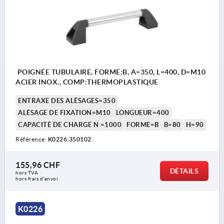
POIGNÉE TUBULAIRE, FORME:B, A=350, L=400, D=M10
ACIER INOX., COMP:THERMOPLASTIQUE
ENTRAXE DES ALÉSAGES=350
ALÉSAGE DE FIXATION=M10
LONGUEUR=400
CAPACITÉ DE CHARGE N =1000
FORME=B
B=80
H=90
Référence:
K0226.350102
155,96 CHF
DÉTAILS
hors TVA 
hors frais d’envoi
K0226