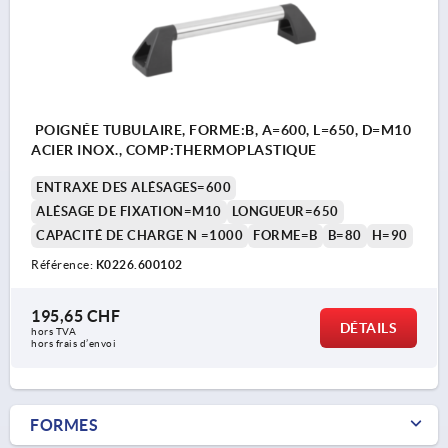
POIGNÉE TUBULAIRE, FORME:B, A=600, L=650, D=M10
ACIER INOX., COMP:THERMOPLASTIQUE
ENTRAXE DES ALÉSAGES=600
ALÉSAGE DE FIXATION=M10
LONGUEUR=650
CAPACITÉ DE CHARGE N =1000
FORME=B
B=80
H=90
Référence:
K0226.600102
195,65 CHF
DÉTAILS
hors TVA 
hors frais d’envoi
FORMES