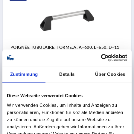
POIGNÉE TUBULAIRE, FORME:A, A=600, L=650, D=11
ACIER INOX., COMP:THERMOPLASTIQUE
ENTRAXE DES ALÉSAGES=600
ALÉSAGE DE FIXATION=11
LONGUEUR=650
Zustimmung
Details
Über Cookies
CAPACITÉ DE CHARGE N =1000
FORME=A
B=80
H=90
Référence:
K0226.600101
Diese Webseite verwendet Cookies
190,74 CHF
Wir verwenden Cookies, um Inhalte und Anzeigen zu
DÉTAILS
hors TVA 
hors frais d’envoi
personalisieren, Funktionen für soziale Medien anbieten
zu können und die Zugriffe auf unsere Website zu
analysieren. Außerdem geben wir Informationen zu Ihrer
K0226
Verwendung unserer Website an unsere Partner für