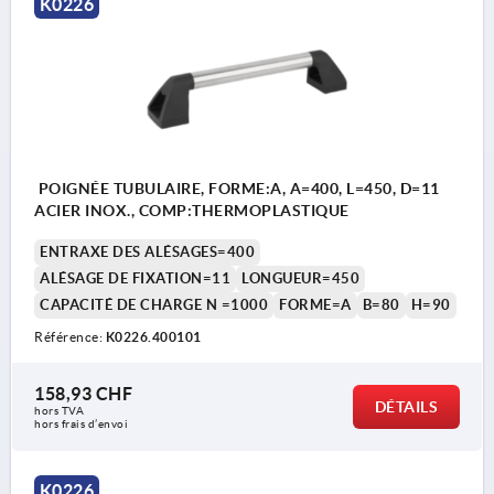
K0226
POIGNÉE TUBULAIRE, FORME:A, A=400, L=450, D=11
ACIER INOX., COMP:THERMOPLASTIQUE
ENTRAXE DES ALÉSAGES=400
ALÉSAGE DE FIXATION=11
LONGUEUR=450
CAPACITÉ DE CHARGE N =1000
FORME=A
B=80
H=90
Référence:
K0226.400101
158,93 CHF
DÉTAILS
hors TVA 
hors frais d’envoi
K0226