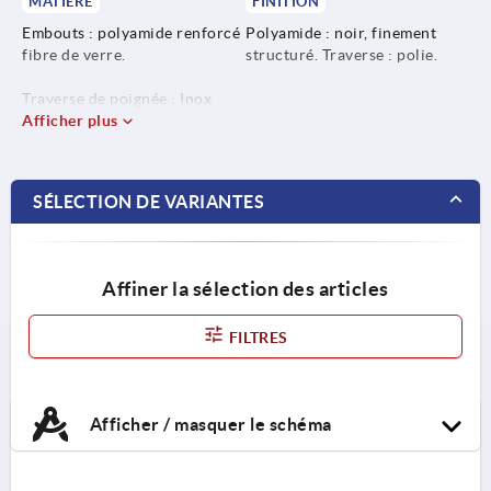
MATIÈRE
FINITION
Embouts : polyamide renforcé
Polyamide : noir, finement
fibre de verre.
structuré. Traverse : polie.
Traverse de poignée : Inox
1.4301.
Afficher plus
Inserts : Inox 1.4305.
SÉLECTION DE VARIANTES
Affiner la sélection des articles
FILTRES
Afficher / masquer le schéma