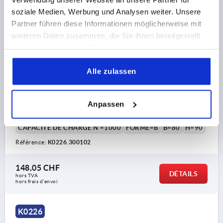
soziale Medien, Werbung und Analysen weiter. Unsere
Partner führen diese Informationen möglicherweise mit
weiteren Daten zusammen, die Sie ihnen bereitgestellt
haben oder die sie im Rahmen Ihrer Nutzung der Dienste
gesammelt haben.
Alle zulassen
POIGNÉE TUBULAIRE, FORME:B, A=300, L=350, D=M10
ACIER INOX., COMP:THERMOPLASTIQUE
Anpassen
ENTRAXE DES ALÉSAGES=300
ALÉSAGE DE FIXATION=M10
LONGUEUR=350
CAPACITÉ DE CHARGE N =1000
FORME=B
B=80
H=90
Référence:
K0226.300102
148,05 CHF
DÉTAILS
hors TVA 
hors frais d’envoi
K0226