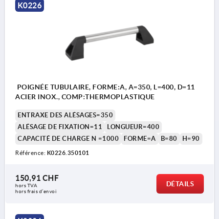
K0226
Forme A : Avec insert pour tête de vis
Forme B : Avec insert taraudé
1) Insert pour tête de vis (A) Insert taraudé (B).
POIGNÉE TUBULAIRE, FORME:A, A=350, L=400, D=11
ACIER INOX., COMP:THERMOPLASTIQUE
ENTRAXE DES ALÉSAGES=350
ALÉSAGE DE FIXATION=11
LONGUEUR=400
CAPACITÉ DE CHARGE N =1000
FORME=A
B=80
H=90
Référence:
K0226.350101
150,91 CHF
DÉTAILS
hors TVA 
hors frais d’envoi