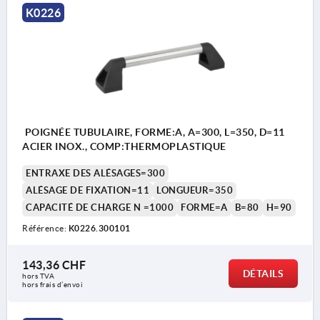
K0226
POIGNÉE TUBULAIRE, FORME:A, A=300, L=350, D=11
ACIER INOX., COMP:THERMOPLASTIQUE
ENTRAXE DES ALÉSAGES=300
ALÉSAGE DE FIXATION=11
LONGUEUR=350
CAPACITÉ DE CHARGE N =1000
FORME=A
B=80
H=90
Référence:
K0226.300101
143,36 CHF
DÉTAILS
hors TVA 
hors frais d’envoi