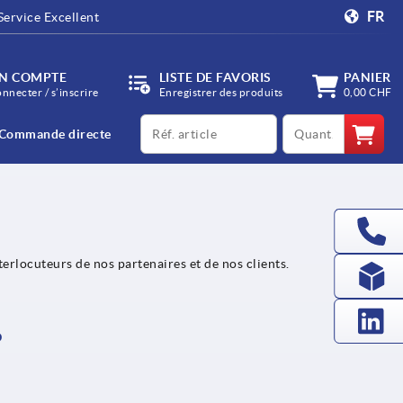
FR
Service Excellent
N COMPTE
LISTE DE FAVORIS
PANIER
onnecter / s’inscrire
Enregistrer des produits
0,00 CHF
productCode
qty
Commande directe
erlocuteurs de nos partenaires et de nos clients.
P