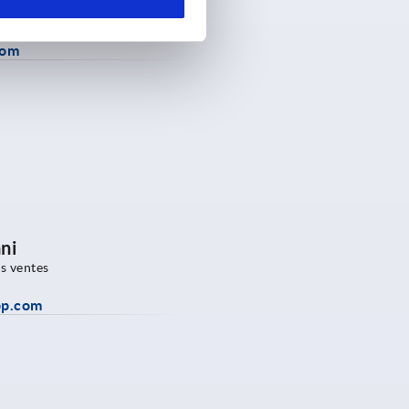
chnology
com
ni
s ventes
pp.com