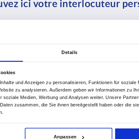
vez ici votre interlocuteur pe
Mirco Belluoccio
Details
Directeur de la succursale de 
+41 61 922 25 25 / +41 79 9
mirco.belluoccio@kipp
Cookies
nhalte und Anzeigen zu personalisieren, Funktionen für soziale
Website zu analysieren. Außerdem geben wir Informationen zu I
r soziale Medien, Werbung und Analysen weiter. Unsere Partner
 Daten zusammen, die Sie ihnen bereitgestellt haben oder die s
n.
Hasan Erdogan
Anpassen