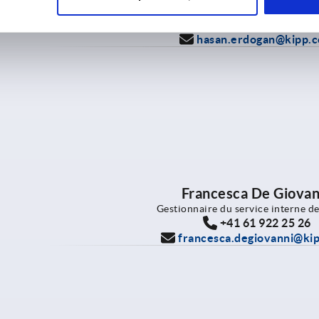
Technical field sales clamping te
+41 796158330
hasan.erdogan@kipp.
Francesca De Giovan
Gestionnaire du service interne de
+41 61 922 25 26
francesca.degiovanni@ki