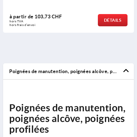
ir de
103,73 CHF
à par
DÉTAILS
hors TV
 d’envoi
hors fra
Poignées de manutention, poignées alcôve, poignées profilées
Poignées de manutention,
poignées alcôve, poignées
profilées