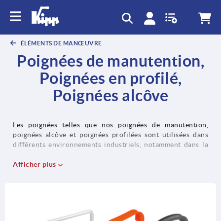
ÉLÉMENTS DE MANŒUVRE
Poignées de manutention,
Poignées en profilé,
Poignées alcôve
Les poignées telles que nos poignées de manutention,
poignées alcôve et poignées profilées sont utilisées dans
différents environnements industriels, notamment dans la
construction de machines. Nos poignées de manutention
servent par ex. à ouvrir et à fermer des caches, des portes,
Afficher plus
des habillages et des capots. Nos poignées profilées
peuvent être utilisées de manière universelle comme
éléments de maintien pour les capots et les habillages dans
la construction de machines, d’installations et d’outillages.
Les poignées escamotables ainsi que les poignées