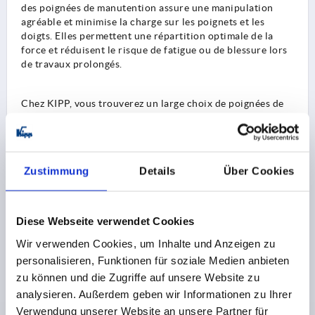
des poignées de manutention assure une manipulation
agréable et minimise la charge sur les poignets et les
doigts. Elles permettent une répartition optimale de la
force et réduisent le risque de fatigue ou de blessure lors
de travaux prolongés.
Chez KIPP, vous trouverez un large choix de poignées de
manutention particulièrement stables et ergonomiques.
Choisissez parmi différents coloris, formes et matériaux.
Modèles de poignées de manutention
Zustimmung
Details
Über Cookies
Avec leurs bords arrondis, escamotables ou leur forme
personnalisée, les poignées de manutention de la société
HEINRICH KIPP WERK conviennent à de multiples
Diese Webseite verwendet Cookies
applications et permettent une prise en main sûre. Elles
Wir verwenden Cookies, um Inhalte und Anzeigen zu
sont donc idéales comme poignées de porte, poignées de
personalisieren, Funktionen für soziale Medien anbieten
maintien ou poignées de transport.
zu können und die Zugriffe auf unsere Website zu
analysieren. Außerdem geben wir Informationen zu Ihrer
Matériaux pour la fabrication de poignées de
Verwendung unserer Website an unsere Partner für
manutention et de poignées tubulaires