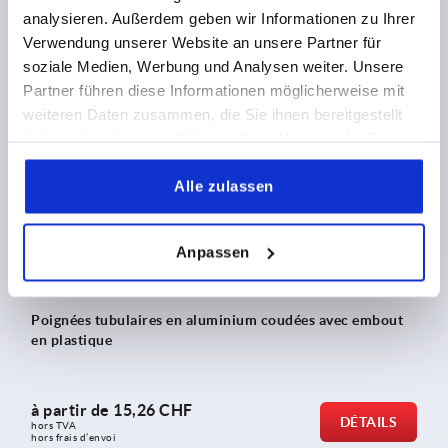
analysieren. Außerdem geben wir Informationen zu Ihrer
Verwendung unserer Website an unsere Partner für
à partir de
60,03 CHF
DÉTAILS
hors TVA 
soziale Medien, Werbung und Analysen weiter. Unsere
hors frais d’envoi
Partner führen diese Informationen möglicherweise mit
weiteren Daten zusammen, die Sie ihnen bereitgestellt
haben oder die sie im Rahmen Ihrer Nutzung der Dienste
K0235
gesammelt haben.
Alle zulassen
Anpassen
Poignées tubulaires en aluminium coudées avec embout
en plastique
à partir de
15,26 CHF
DÉTAILS
hors TVA 
hors frais d’envoi