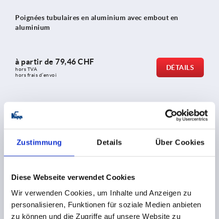
Poignées tubulaires en aluminium avec embout en
aluminium
à partir de
79,46 CHF
DÉTAILS
hors TVA 
hors frais d’envoi
K0132
Zustimmung
Details
Über Cookies
Diese Webseite verwendet Cookies
Wir verwenden Cookies, um Inhalte und Anzeigen zu
Poignées tubulaires en aluminium coudées avec embout
personalisieren, Funktionen für soziale Medien anbieten
en aluminium
zu können und die Zugriffe auf unsere Website zu