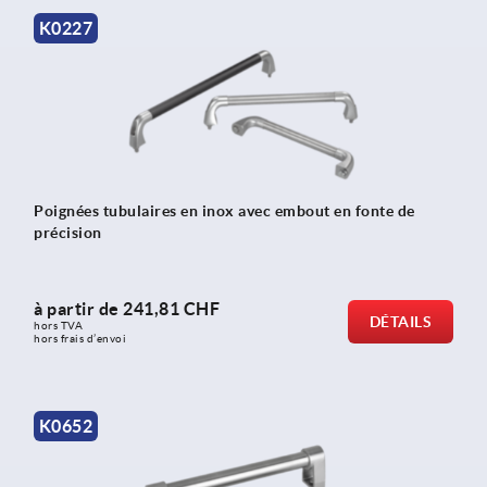
K0227
Poignées tubulaires en inox avec embout en fonte de
précision
à partir de
241,81 CHF
DÉTAILS
hors TVA 
hors frais d’envoi
K0652