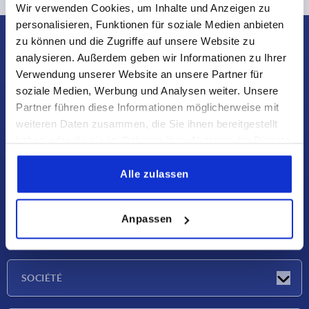
Wir verwenden Cookies, um Inhalte und Anzeigen zu
personalisieren, Funktionen für soziale Medien anbieten
zu können und die Zugriffe auf unsere Website zu
analysieren. Außerdem geben wir Informationen zu Ihrer
Verwendung unserer Website an unsere Partner für
soziale Medien, Werbung und Analysen weiter. Unsere
KIPP SCHWEIZ AG
Benzburweg 18A
Partner führen diese Informationen möglicherweise mit
4410 Liestal BL
weiteren Daten zusammen, die Sie ihnen bereitgestellt
haben oder die sie im Rahmen Ihrer Nutzung der Dienste
Central
gesammelt haben.
+41 61 922 25 25
Alle zulassen
info@kipp.ch
Anpassen
NEWS
Actualités
SOCIÉTÉ
Salons