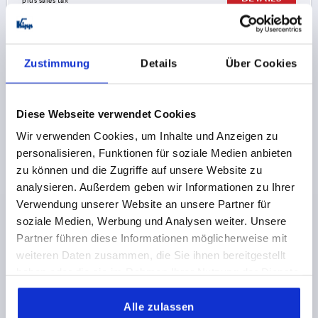
plus sales tax 
plus shipping costs
K0486
Zustimmung
Details
Über Cookies
Diese Webseite verwendet Cookies
Wir verwenden Cookies, um Inhalte und Anzeigen zu
personalisieren, Funktionen für soziale Medien anbieten
zu können und die Zugriffe auf unsere Website zu
TUBE CLAMP JOINT BLOCK WITH INTERNAL
TOOTHING FOR RND. TUBES A=30, THERMOPLASTIC,
analysieren. Außerdem geben wir Informationen zu Ihrer
COMP:STEEL GALVANIZED
Verwendung unserer Website an unsere Partner für
soziale Medien, Werbung und Analysen weiter. Unsere
INTERNAL DIAMETER=30
C=16,5
D=8,1
E=45
F=40
Partner führen diese Informationen möglicherweise mit
G=40
H=43
K=22,5
L=95,5
N=6,5
P=28,5
S=M8X25
weiteren Daten zusammen, die Sie ihnen bereitgestellt
T=M8-DIN 985
haben oder die sie im Rahmen Ihrer Nutzung der Dienste
Order number:
K0486.30
gesammelt haben.
Alle zulassen
4,85 CHF