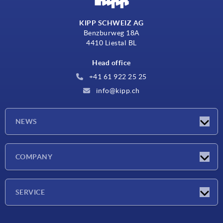
KIPP SCHWEIZ AG
Benzburweg 18A
4410 Liestal BL
Head office
+41 61 922 25 25
info@kipp.ch
NEWS
Latest news
COMPANY
Exhibitions
Company
SERVICE
Delivery conditions