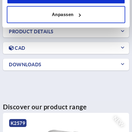
DETAILS
plus sales tax 
plus shipping costs
Anpassen
PRODUCT DETAILS
CAD
DOWNLOADS
Discover our product range
NEW
K0484