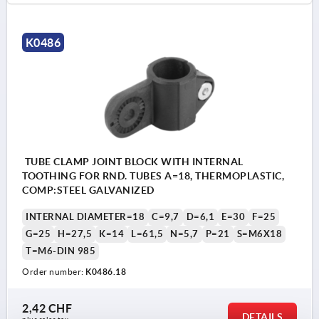
K0486
TUBE CLAMP JOINT BLOCK WITH INTERNAL
TOOTHING FOR RND. TUBES A=18, THERMOPLASTIC,
COMP:STEEL GALVANIZED
INTERNAL DIAMETER=18
C=9,7
D=6,1
E=30
F=25
G=25
H=27,5
K=14
L=61,5
N=5,7
P=21
S=M6X18
T=M6-DIN 985
Order number:
K0486.18
2,42 CHF
DETAILS