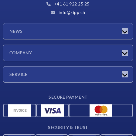
+41 61 922 25 25
info@kipp.ch
NEWS
Latest news
COMPANY
Exhibitions
Company
SERVICE
Delivery conditions
SECURE PAYMENT
Material overview
CAD data
Contact
SECURITY & TRUST