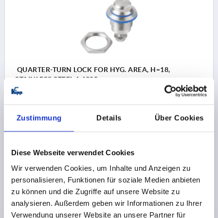
QUARTER-TURN LOCK FOR HYG. AREA, H=18,
STAINLESS STEEL 1.4305
ACTUATION=DOUBLE FLAT
KEY WIDTH=27
HEIGHT=18
Zustimmung
Details
Über Cookies
Order number:
K1111.60186
25,17 CHF
Diese Webseite verwendet Cookies
DETAILS
plus sales tax 
plus shipping costs
Wir verwenden Cookies, um Inhalte und Anzeigen zu
personalisieren, Funktionen für soziale Medien anbieten
zu können und die Zugriffe auf unsere Website zu
PRODUCT DETAILS
analysieren. Außerdem geben wir Informationen zu Ihrer
Verwendung unserer Website an unsere Partner für