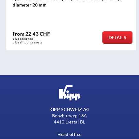
diameter 20 mm
from
22,43 CHF
DETAILS
plus sales tax 
plus shipping costs
KIPP SCHWEIZ AG
Benzburweg 18A
4410 Liestal BL
Head office