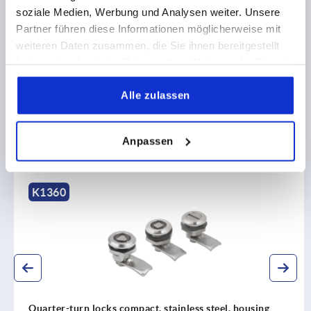
soziale Medien, Werbung und Analysen weiter. Unsere
CAD
Partner führen diese Informationen möglicherweise mit
weiteren Daten zusammen, die Sie ihnen bereitgestellt
DOWNLOADS
haben oder die sie im Rahmen Ihrer Nutzung der Dienste
gesammelt haben.
Alle zulassen
Anpassen
Discover our product range
K1360
Quarter-turn locks compact, stainless steel, housing