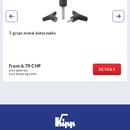
T-grips metal detectable
from
6,79 CHF
DETAILS
plus sales tax 
plus shipping costs