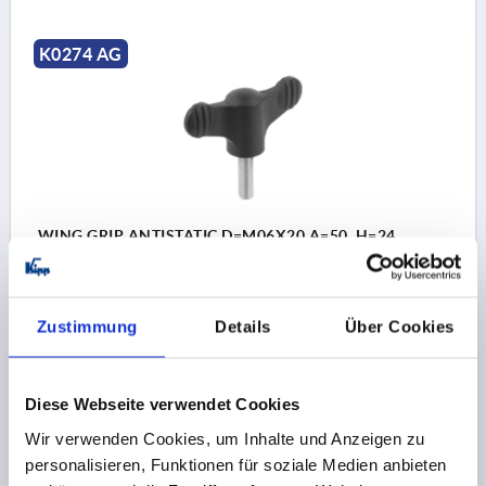
K0274 AG
WING GRIP ANTISTATIC D=M06X20 A=50, H=24,
FORM:L, THERMOPLASTIC BLACK RAL9011,
COMP:STEEL, BLUE-PASSIVATED
THREAD=M6
THREAD LENGTH=20
FORM=L
Zustimmung
Details
Über Cookies
HANDLE LENGTH=50
WIDTH=5
D2=14
HEIGHT=24
H1=11,5
Diese Webseite verwendet Cookies
Order number:
K0274.1110624X20
Wir verwenden Cookies, um Inhalte und Anzeigen zu
3,36 CHF
personalisieren, Funktionen für soziale Medien anbieten
DETAILS
plus sales tax 