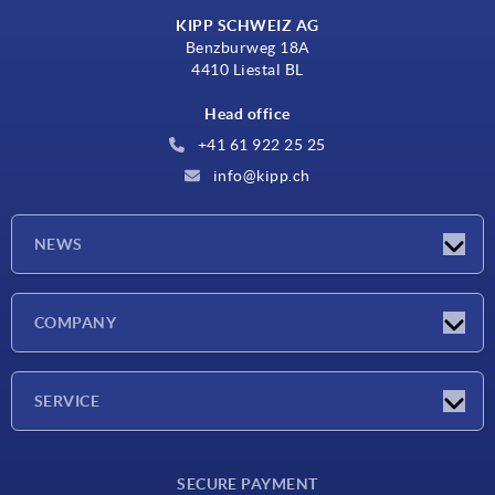
KIPP SCHWEIZ AG
Benzburweg 18A
4410 Liestal BL
Head office
+41 61 922 25 25
info@kipp.ch
NEWS
Latest news
COMPANY
Exhibitions
Company
SERVICE
Delivery conditions
SECURE PAYMENT