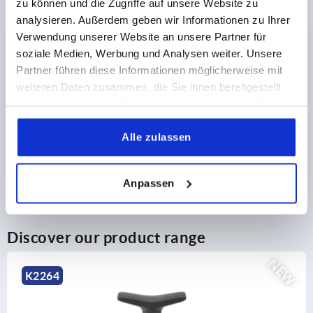
zu können und die Zugriffe auf unsere Website zu
plus shipping costs
analysieren. Außerdem geben wir Informationen zu Ihrer
Verwendung unserer Website an unsere Partner für
soziale Medien, Werbung und Analysen weiter. Unsere
PRODUCT DETAILS
Partner führen diese Informationen möglicherweise mit
weiteren Daten zusammen, die Sie ihnen bereitgestellt
CAD
haben oder die sie im Rahmen Ihrer Nutzung der Dienste
gesammelt haben.
DOWNLOADS
Alle zulassen
Anpassen
Discover our product range
NEW
K2264