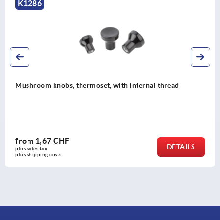
K0251
ermoset, with internal thread
Mushroom knobs b
from
2,09 CHF
DETAILS
plus sales tax 
plus shipping costs