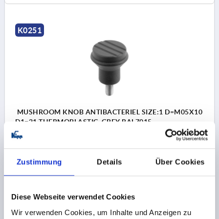
K0251
MUSHROOM KNOB ANTIBACTERIEL SIZE:1 D=M05X10
D1=21 THERMOPLASTIC, GREY RAL7015,
COMP:STAINLESS STEEL
THREAD=M5
OUTSIDE DIAMETER=21
Zustimmung
Details
Über Cookies
THREAD LENGTH=10
COMPONENT MATERIAL=STAINLESS STEEL
MAIN COLOUR=SLATE GREY RAL 7015
D2=12
D3=19
Diese Webseite verwendet Cookies
HEIGHT=21
H1=10
Order number:
K0251.12005144X10
Wir verwenden Cookies, um Inhalte und Anzeigen zu