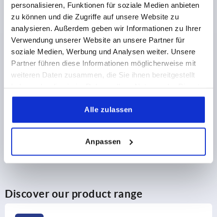
personalisieren, Funktionen für soziale Medien anbieten
zu können und die Zugriffe auf unsere Website zu
3,20 CHF
DETAILS
plus sales tax 
analysieren. Außerdem geben wir Informationen zu Ihrer
plus shipping costs
Verwendung unserer Website an unsere Partner für
soziale Medien, Werbung und Analysen weiter. Unsere
Partner führen diese Informationen möglicherweise mit
PRODUCT DETAILS
weiteren Daten zusammen, die Sie ihnen bereitgestellt
haben oder die sie im Rahmen Ihrer Nutzung der Dienste
CAD
gesammelt haben.
Alle zulassen
DOWNLOADS
Anpassen
Discover our product range