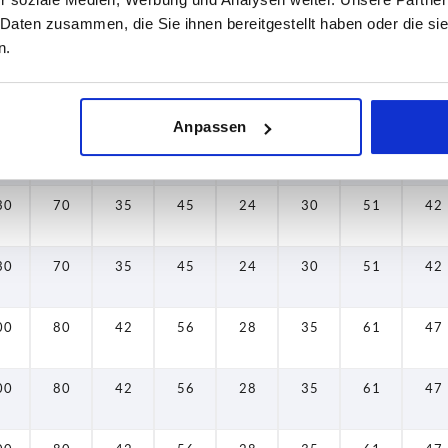
80
54
27
38
20
26
43
38
 Daten zusammen, die Sie ihnen bereitgestellt haben oder die s
n.
80
54
27
38
20
26
43
38
Anpassen
80
54
27
38
20
26
43
38
30
70
35
45
24
30
51
42
30
70
35
45
24
30
51
42
00
80
42
56
28
35
61
47
00
80
42
56
28
35
61
47