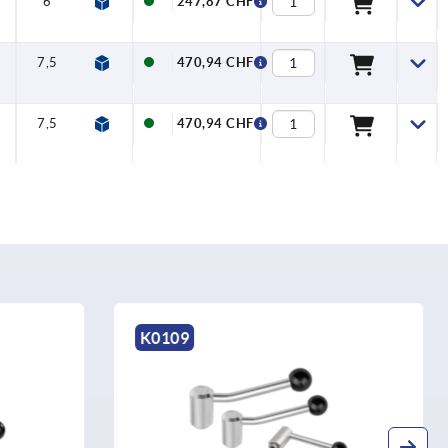
6
23,5
4
9
247,87 CHF
7,5
26,5
5
11
470,94 CHF
7,5
26,5
5
11
470,94 CHF
K0112