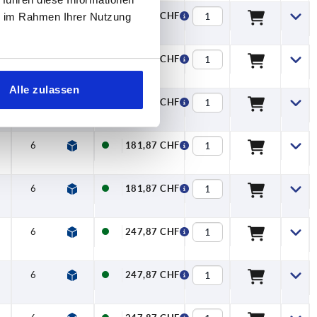
6
19
4
8
ie im Rahmen Ihrer Nutzung
135,89 CHF
6
19
4
8
135,89 CHF
Alle zulassen
6
19
4
8
135,89 CHF
6
21
4
8
181,87 CHF
6
21
4
8
181,87 CHF
6
23,5
4
9
247,87 CHF
6
23,5
4
9
247,87 CHF