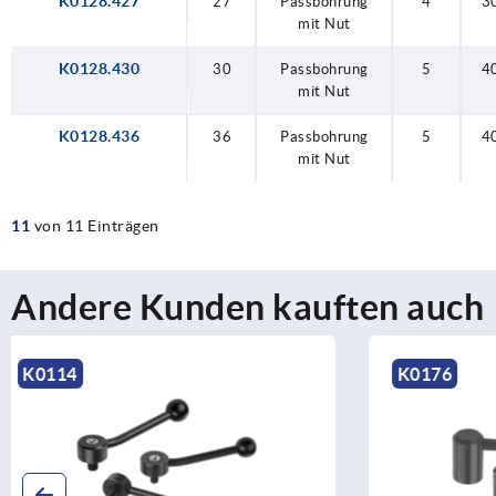
K0128.427
27
Passbohrung
4
3
mit Nut
K0128.430
30
Passbohrung
5
4
mit Nut
K0128.436
36
Passbohrung
5
4
mit Nut
11
von 11 Einträgen
Andere Kunden kauften auch
K0176
K0108