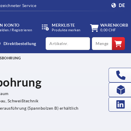
DE
zeichneter Service
IN KONTO
MERKLISTE
WARENKORB
lden / Registrieren
Produkte merken
0,00 CHF
productCode
qty
Direktbestellung
SSBOHRUNG
sbohrung
raum
au, Schweißtechnik
rausführung (Spannbolzen B) erhältlich