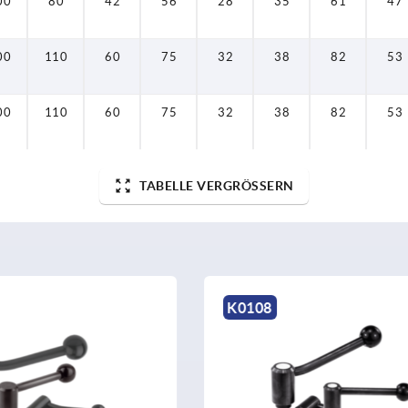
00
80
42
56
28
35
61
47
00
110
60
75
32
38
82
53
00
110
60
75
32
38
82
53
TABELLE VERGRÖSSERN
K0109