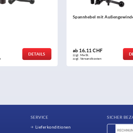
 mit Außengewinde
Spannhebel Edelstahl mit I
CHF
ab
26,89 CHF
DETAILS
zzgl. MwSt.
sten
zzgl. Versandkosten
SERVICE
SICHER BEZ
Lieferkonditionen