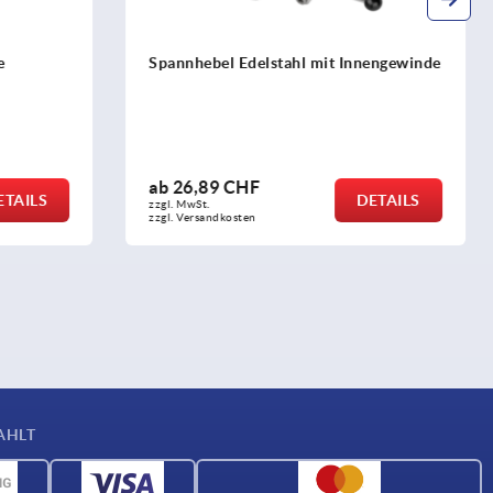
nnengewinde
Spannhebel mit Sicherheitsfunktion,
Innengewinde
ab
16,06 CHF
DETAILS
DETAILS
zzgl. MwSt.
zzgl. Versandkosten
AHLT