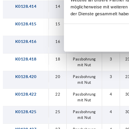
22
K0128.414
14
Passbohrung
2
1
möglicherweise mit weiteren
25
mit Nut
der Dienste gesammelt habe
27
K0128.415
15
Passbohrung
2
1
mit Nut
30
K0128.416
16
Passbohrung
2
1
36
mit Nut
K0128.418
18
Passbohrung
3
2
mit Nut
K0128.420
20
Passbohrung
3
2
mit Nut
K0128.422
22
Passbohrung
4
3
mit Nut
K0128.425
25
Passbohrung
4
3
mit Nut