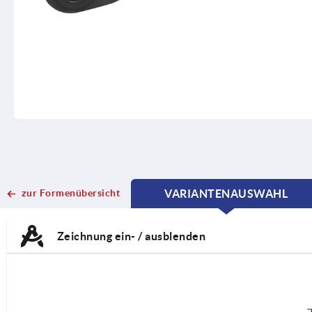
zur Formenübersicht
VARIANTENAUSWAHL
CURRENT
CURRENT
TAB:
TAB:
Zeichnung ein- / ausblenden