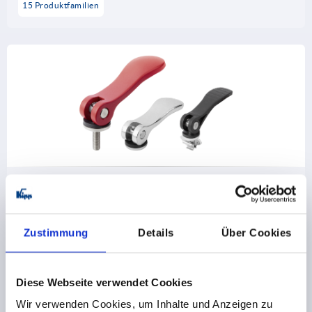
15 Produktfamilien
Exzenterhebel
24 Produktfamilien
Zustimmung
Details
Über Cookies
Andere Kunden kauften auch
Diese Webseite verwendet Cookies
Wir verwenden Cookies, um Inhalte und Anzeigen zu