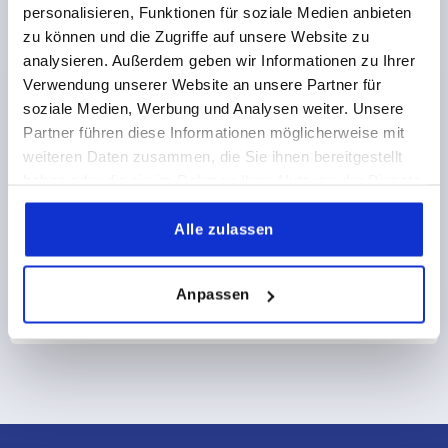
K1510
personalisieren, Funktionen für soziale Medien anbieten
zu können und die Zugriffe auf unsere Website zu
analysieren. Außerdem geben wir Informationen zu Ihrer
Verwendung unserer Website an unsere Partner für
soziale Medien, Werbung und Analysen weiter. Unsere
Partner führen diese Informationen möglicherweise mit
weiteren Daten zusammen, die Sie ihnen bereitgestellt
Monitorhalterung mit Drehflansch
haben oder die sie im Rahmen Ihrer Nutzung der Dienste
gesammelt haben.
Alle zulassen
ab
66,92 CHF
Anpassen
DETAILS
zzgl. MwSt.
zzgl. Versandkosten