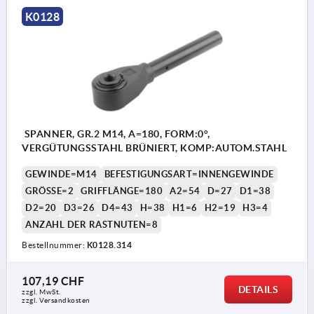
K0128
SPANNER, GR.2 M14, A=180, FORM:0°,
VERGÜTUNGSSTAHL BRÜNIERT, KOMP:AUTOM.STAHL
GEWINDE=M14
BEFESTIGUNGSART=INNENGEWINDE
GRÖSSE=2
GRIFFLÄNGE=180
A2=54
D=27
D1=38
D2=20
D3=26
D4=43
H=38
H1=6
H2=19
H3=4
ANZAHL DER RASTNUTEN=8
Bestellnummer:
K0128.314
107,19 CHF
DETAILS
zzgl. MwSt.
zzgl. Versandkosten