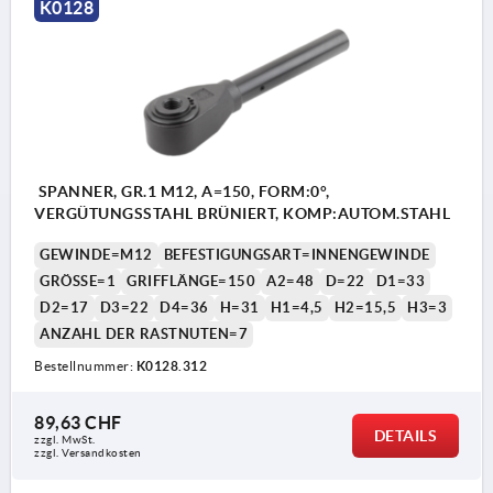
K0128
SPANNER, GR.1 M12, A=150, FORM:0°,
VERGÜTUNGSSTAHL BRÜNIERT, KOMP:AUTOM.STAHL
GEWINDE=M12
BEFESTIGUNGSART=INNENGEWINDE
GRÖSSE=1
GRIFFLÄNGE=150
A2=48
D=22
D1=33
D2=17
D3=22
D4=36
H=31
H1=4,5
H2=15,5
H3=3
ANZAHL DER RASTNUTEN=7
Bestellnummer:
K0128.312
89,63 CHF
DETAILS
zzgl. MwSt.
zzgl. Versandkosten