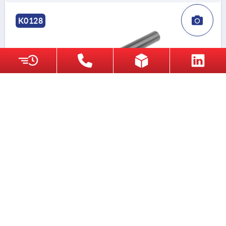
K0128
SPANNER, GR.2 M16, A=180, FORM:0°,
VERGÜTUNGSSTAHL BRÜNIERT, KOMP:AUTOM.STAHL
GEWINDE=M16
BEFESTIGUNGSART=INNENGEWINDE
GRÖSSE=2
GRIFFLÄNGE=180
A2=54
D=27
D1=38
D2=20
D3=26
D4=43
H=38
H1=6
H2=19
H3=4
ANZAHL DER RASTNUTEN=8
Bestellnummer:
K0128.316
DETAILS