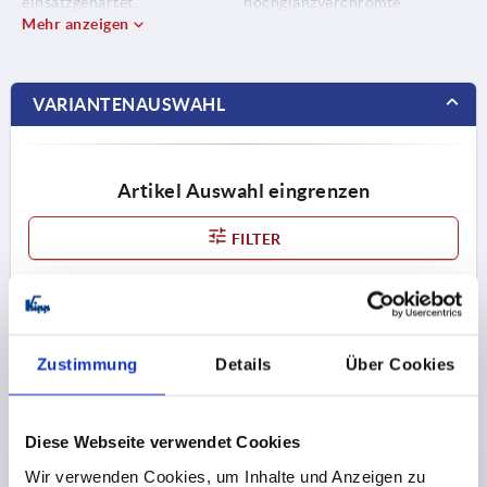
einsatzgehärtet.
hochglanzverchromte
Mehr anzeigen
Ausführungen lieferbar.
VARIANTENAUSWAHL
Artikel Auswahl eingrenzen
FILTER
Zeichnung ein- / ausblenden
Zustimmung
Details
Über Cookies
1
2
4
Diese Webseite verwendet Cookies
K0128
Wir verwenden Cookies, um Inhalte und Anzeigen zu