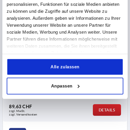
personalisieren, Funktionen für soziale Medien anbieten
zu können und die Zugriffe auf unsere Website zu
analysieren. Außerdem geben wir Informationen zu Ihrer
Verwendung unserer Website an unsere Partner für
soziale Medien, Werbung und Analysen weiter. Unsere
Partner führen diese Informationen möglicherweise mit
SPANNER, GR.1 M10, A=150, FORM:0°,
weiteren Daten zusammen, die Sie ihnen bereitgestellt
VERGÜTUNGSSTAHL BRÜNIERT, KOMP:AUTOM.STAHL
haben oder die sie im Rahmen Ihrer Nutzung der Dienste
gesammelt haben.
GEWINDE=M10
BEFESTIGUNGSART=INNENGEWINDE
Alle zulassen
GRÖSSE=1
GRIFFLÄNGE=150
A2=48
D=22
D1=33
D2=17
D3=22
D4=36
H=31
H1=4,5
H2=15,5
H3=3
ANZAHL DER RASTNUTEN=7
Anpassen
Bestellnummer:
K0128.310
89,63 CHF
DETAILS
zzgl. MwSt.
zzgl. Versandkosten