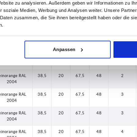
einorange RAL
38,5
20
67,5
48
4
Website zu analysieren. Außerdem geben wir Informationen zu I
2004
r soziale Medien, Werbung und Analysen weiter. Unsere Partner
 Daten zusammen, die Sie ihnen bereitgestellt haben oder die s
einorange RAL
38,5
20
67,5
48
1
n.
2004
einorange RAL
38,5
20
67,5
48
1
2004
Anpassen
einorange RAL
38,5
20
67,5
48
2
2004
einorange RAL
38,5
20
67,5
48
2
2004
einorange RAL
38,5
20
67,5
48
3
2004
einorange RAL
38,5
20
67,5
48
3
2004
einorange RAL
38,5
20
67,5
48
4