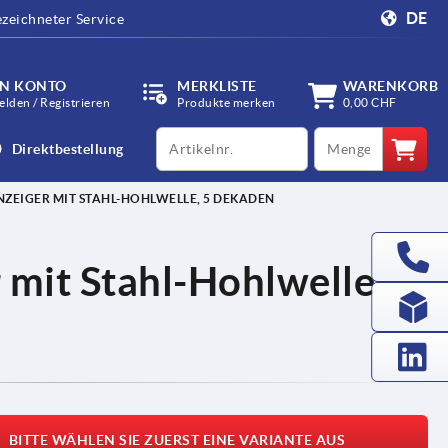
DE
zeichneter Service
IN KONTO
MERKLISTE
WARENKORB
lden / Registrieren
Produkte merken
0,00 CHF
productCode
qty
Direktbestellung
ZEIGER MIT STAHL-HOHLWELLE, 5 DEKADEN
 mit Stahl-Hohlwelle, 5
BITTE WÄHLEN SIE ZUERST EINE VARIANTE AUS