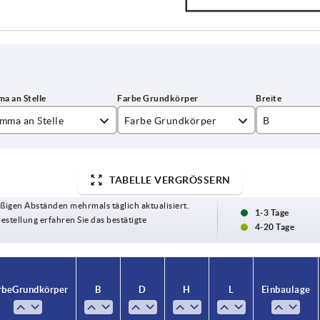
mma an Stelle
Farbe Grundkörper
B
reinorange RAL 2004
38,5
schwarz
TABELLE VERGRÖSSERN
ßigen Abständen mehrmals täglich aktualisiert.
1-3 Tage
Bestellung erfahren Sie das bestätigte
4-20 Tage
rbe Grundkörper
B
D
H
L
Einbaulage