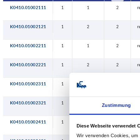
5
K0410.01002111
1
1
2
r
6
10
K0410.01002121
1
2
2
r
K0410.01002211
1
1
2
r
K0410.01002221
1
2
2
r
K0410.01002311
1
1
2
r
K0410.01002321
1
2
2
r
Zustimmung
K0410.01002411
1
1
2
r
Diese Webseite verwendet 
Wir verwenden Cookies, um I