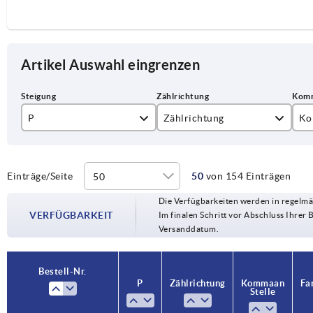
Artikel Auswahl eingrenzen
P
Zählrichtung
Ko
1
1
1
1,5
2
2
Einträge/Seite
50
von 154 Einträgen
Die Verfügbarkeiten werden in regelmä
2
VERFÜGBARKEIT
Im finalen Schritt vor Abschluss Ihrer 
Versanddatum.
2,5
3
Bestell-Nr.
P
Zählrichtung
Komma an
Fa
4
Stelle