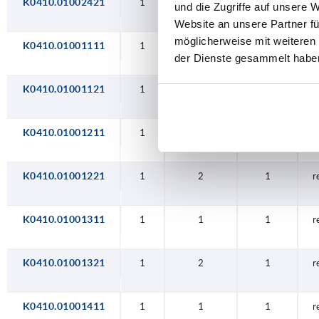
K0410.01002421
1
2
2
r
und die Zugriffe auf unsere 
Website an unsere Partner fü
möglicherweise mit weiteren
K0410.01001111
1
1
1
r
der Dienste gesammelt habe
K0410.01001121
1
2
1
r
K0410.01001211
1
1
1
r
K0410.01001221
1
2
1
r
K0410.01001311
1
1
1
r
K0410.01001321
1
2
1
r
K0410.01001411
1
1
1
r