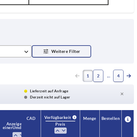
1
2
4
Lieferzeit auf Anfrage
Derzeit nicht auf Lager
Verfügbarkeit
CAD
Menge
Bestellen
Anzeige nach
max.
Preis
einer Umdrehung
Drehzahl 1/min