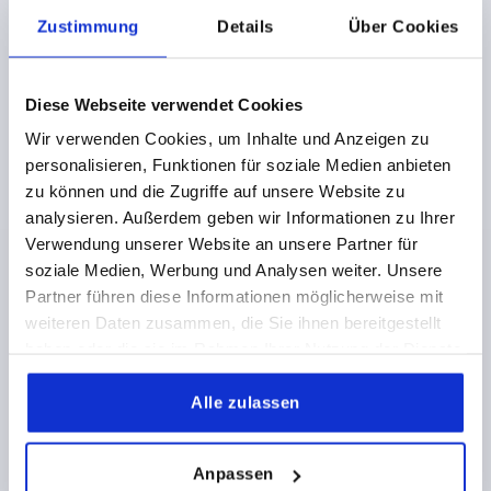
Messmitteltechnik
Zustimmung
Details
Über Cookies
Schiffsbau
Rüstungsbau
Diese Webseite verwendet Cookies
Gerätebau
Wir verwenden Cookies, um Inhalte und Anzeigen zu
personalisieren, Funktionen für soziale Medien anbieten
Ausführungen von Handrädern
zu können und die Zugriffe auf unsere Website zu
analysieren. Außerdem geben wir Informationen zu Ihrer
KIPP umfasst ein breites Produktspektrum an
Handrädern. Unterschiedliche Materialien, Durchmesser
Verwendung unserer Website an unsere Partner für
sowie Ausführungen stehen dem Kunden im
soziale Medien, Werbung und Analysen weiter. Unsere
Gesamtsortiment zur Verfügung.
Partner führen diese Informationen möglicherweise mit
Grundsätzlich werden die Handräder bei KIPP in drei
weiteren Daten zusammen, die Sie ihnen bereitgestellt
Typen unterschieden:
haben oder die sie im Rahmen Ihrer Nutzung der Dienste
2-Speichenhandrad
:
gesammelt haben.
sind zum einen in einer Kunststoffausführung und zum
Alle zulassen
anderen in einer Aluminiumausführung erhältlich.
Handräder aus Aluminium (Leichtmetallausführung) sind
besonders stabil. Außerdem wird aufgrund des Materials
Anpassen