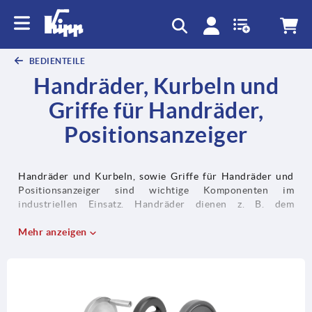
BEDIENTEILE
Handräder, Kurbeln und
Griffe für Handräder,
Positionsanzeiger
Handräder und Kurbeln, sowie Griffe für Handräder und
Positionsanzeiger sind wichtige Komponenten im
industriellen Einsatz. Handräder dienen z. B. dem
manuellen Positionieren und Justieren von Wellen und
Spindeln und finden vorwiegend im Maschinen- und
Mehr anzeigen
Anlagenbau Anwendung. Präzise Positionsanzeiger
ermöglichen die genaue Messung des Verstellweges. Bei
längeren Verstellwegen bieten sind Handkurbeln an. In der
Produktfamilie sind zudem unterschiedliche Typen von
Griffen enthalten, wie z.B. Ballen-, Zylinder-, Konus- und