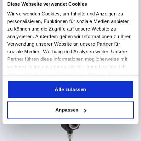
Diese Webseite verwendet Cookies
Wir verwenden Cookies, um Inhalte und Anzeigen zu
personalisieren, Funktionen für soziale Medien anbieten
zu können und die Zugriffe auf unsere Website zu
analysieren. Außerdem geben wir Informationen zu Ihrer
Magnetsensoren passive Sensoren, Miniaturbauform
Verwendung unserer Website an unsere Partner für
soziale Medien, Werbung und Analysen weiter. Unsere
Partner führen diese Informationen möglicherweise mit
ab
220,08 CHF
weiteren Daten zusammen, die Sie ihnen bereitgestellt
DETAILS
zzgl. MwSt.
haben oder die sie im Rahmen Ihrer Nutzung der Dienste
zzgl. Versandkosten
gesammelt haben.
Alle zulassen
K1926
Anpassen