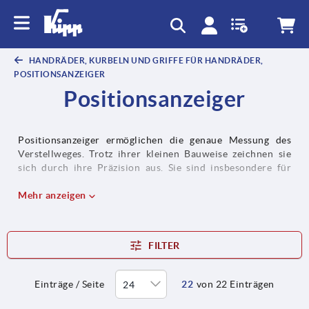
HANDRÄDER, KURBELN UND GRIFFE FÜR HANDRÄDER,
POSITIONSANZEIGER
Positionsanzeiger
Positionsanzeiger ermöglichen die genaue Messung des
Verstellweges. Trotz ihrer kleinen Bauweise zeichnen sie
sich durch ihre Präzision aus. Sie sind insbesondere für
geringe Spindelabstände und kleine Wellendurchmesser
geeignet. Positionsanzeiger sind sowohl mechanisch als
Mehr anzeigen
auch elektronisch erhältlich.
FILTER
Einträge / Seite
22
von 22 Einträgen