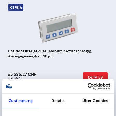
K1906
Positionsanzeige quasi-absolut, netzunabhängig,
Anzeigegenauigkeit 10 µm
ab
536,27 CHF
DETAILS
zzgl. MwSt.
zzgl. Versandkosten
Zustimmung
Details
Über Cookies
K1959