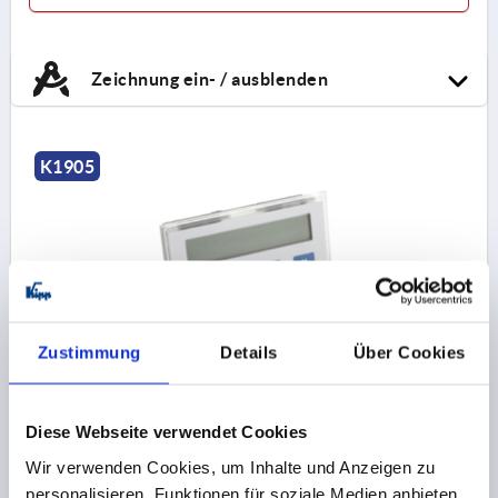
Zeichnung ein- / ausblenden
K1905
Zustimmung
Details
Über Cookies
POSITIONSANZEIGE BATTERIEBETRIEBEN 76X40
KUNSTSTOFF
BENENNUNG=POSITIONSANZEIGE
Diese Webseite verwendet Cookies
Bestellnummer:
K1905.01
Wir verwenden Cookies, um Inhalte und Anzeigen zu
personalisieren, Funktionen für soziale Medien anbieten