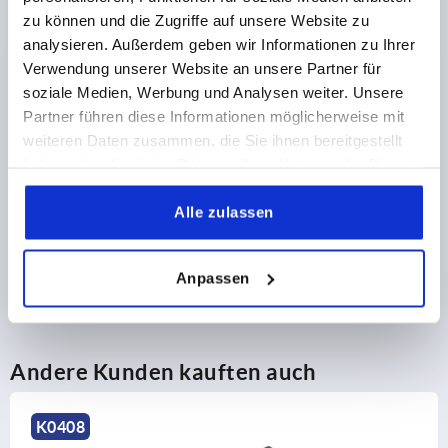
302,26 CHF
DETAILS
zu können und die Zugriffe auf unsere Website zu
zzgl. MwSt.
zzgl. Versandkosten
analysieren. Außerdem geben wir Informationen zu Ihrer
Verwendung unserer Website an unsere Partner für
soziale Medien, Werbung und Analysen weiter. Unsere
PRODUKTDETAILS
Partner führen diese Informationen möglicherweise mit
weiteren Daten zusammen, die Sie ihnen bereitgestellt
1) Sensoranschluss
haben oder die sie im Rahmen Ihrer Nutzung der Dienste
CAD
gesammelt haben.
2) Batteriefach
Alle zulassen
DOWNLOADS
Anpassen
Andere Kunden kauften auch
K0409