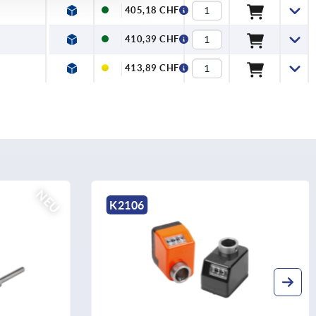
405,18 CHF
410,39 CHF
413,89 CHF
K0411