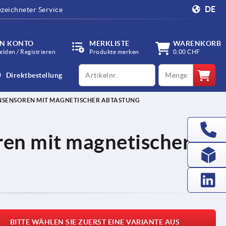
DE
zeichneter Service
IN KONTO
MERKLISTE
WARENKORB
lden / Registrieren
Produkte merken
0,00 CHF
productCode
qty
Direktbestellung
SENSOREN MIT MAGNETISCHER ABTASTUNG
en mit magnetischer
BITTE WÄHLEN SIE ZUERST EINE VARIANTE AUS