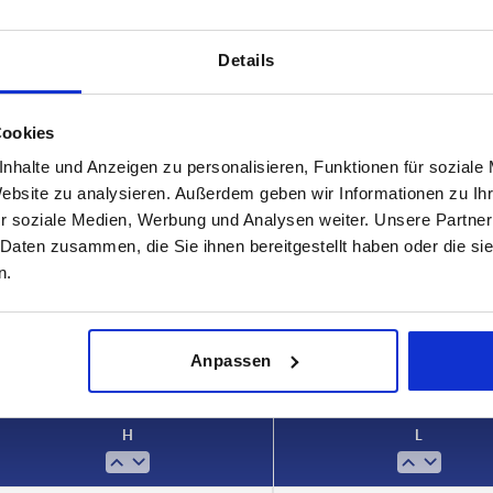
Details
Cookies
nhalte und Anzeigen zu personalisieren, Funktionen für soziale
Website zu analysieren. Außerdem geben wir Informationen zu I
r soziale Medien, Werbung und Analysen weiter. Unsere Partner
,2
 Daten zusammen, die Sie ihnen bereitgestellt haben oder die s
TABELLE VERGRÖSSERN
n.
ßigen Abständen mehrmals täglich aktualisiert.
1-3 Tage
Bestellung erfahren Sie das bestätigte
4-20 Tage
Anpassen
H
L