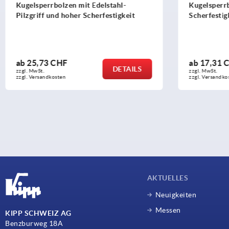
Kugelsperrbolzen mit hoher
Kugelsperr
Scherfestigkeit
Pilzgriff
ab
17,31 CHF
ab
19,50
DETAILS
zzgl. MwSt.
zzgl. MwSt.
zzgl. Versandkosten
zzgl. Versand
AKTUELLES
Neuigkeiten
Messen
KIPP SCHWEIZ AG
Benzburweg 18A