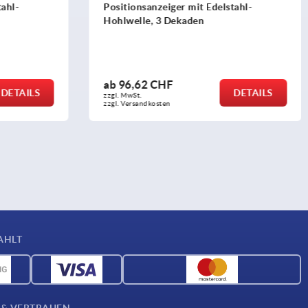
stahl-
Positionsanzeiger frei programmierbar
mit Hohlwellen-Ø 30 H7
ab
245,56 CHF
DETAILS
DETAILS
zzgl. MwSt.
zzgl. Versandkosten
AHLT
 & VERTRAUEN