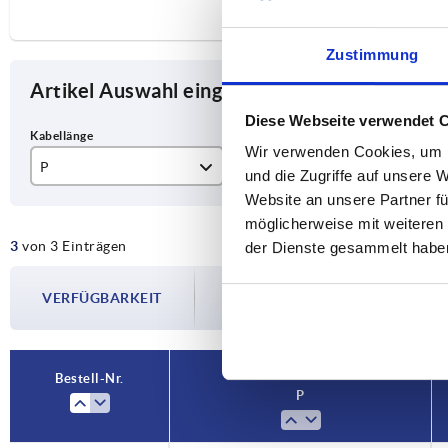
Zustimmung
Artikel Auswahl eingrenzen
Diese Webseite verwendet 
Wir verwenden Cookies, um I
P
H
L
und die Zugriffe auf unsere 
Website an unsere Partner fü
500
52
35
möglicherweise mit weiteren
3
von 3 Einträgen
1000
der Dienste gesammelt habe
Die Verfügbarkeiten werden in regelmä
2000
VERFÜGBARKEIT
Im finalen Schritt vor Abschluss Ihrer 
Versanddatum.
Bestell-Nr.
P