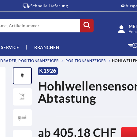
Schnelle Lieferung
Ausge
ME
Anme
SERVICE
BRANCHEN
DRÄDER, POSITIONSANZEIGER
POSITIONSANZEIGER
HOHLWELLEN
K1926
Hohlwellensensor
Abtastung
ab
405,18 CHF