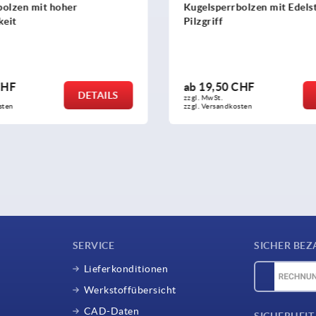
bolzen mit Edelstahl-
Positionsanzeiger mit Edel
Hohlwelle, 3 Dekaden
 CHF
ab
96,62 CHF
DETAILS
zzgl. MwSt.
kosten
zzgl. Versandkosten
SERVICE
SICHER BEZ
Lieferkonditionen
Werkstoffübersicht
CAD-Daten
SICHERHEIT