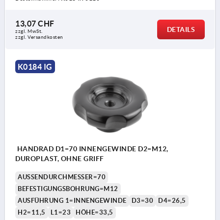
13,07 CHF
DETAILS
zzgl. MwSt.
zzgl. Versandkosten
K0184 IG
HANDRAD D1=70 INNENGEWINDE D2=M12,
DUROPLAST, OHNE GRIFF
AUSSENDURCHMESSER=70
BEFESTIGUNGSBOHRUNG=M12
AUSFÜHRUNG 1=INNENGEWINDE
D3=30
D4=26,5
H2=11,5
L1=23
HÖHE=33,5