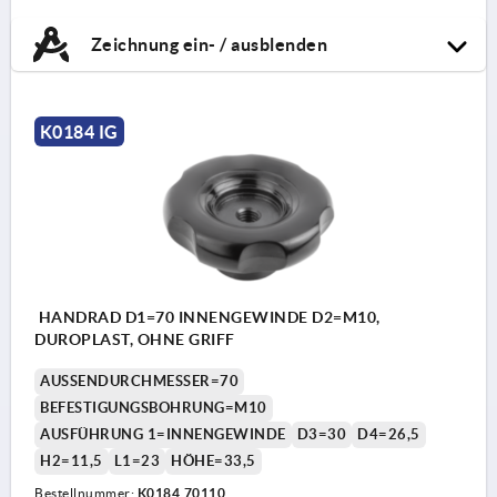
Zeichnung ein- / ausblenden
K0184 IG
HANDRAD D1=70 INNENGEWINDE D2=M10,
DUROPLAST, OHNE GRIFF
AUSSENDURCHMESSER=70
BEFESTIGUNGSBOHRUNG=M10
AUSFÜHRUNG 1=INNENGEWINDE
D3=30
D4=26,5
H2=11,5
L1=23
HÖHE=33,5
Bestellnummer:
K0184.70110