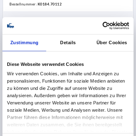
Bestellnummer:
K0184.70112
13,07 CHF
DETAILS
zzgl. MwSt.
zzgl. Versandkosten
Zustimmung
Details
Über Cookies
K0184 IG
Diese Webseite verwendet Cookies
Wir verwenden Cookies, um Inhalte und Anzeigen zu
personalisieren, Funktionen für soziale Medien anbieten
zu können und die Zugriffe auf unsere Website zu
analysieren. Außerdem geben wir Informationen zu Ihrer
HANDRAD D1=83 INNENGEWINDE D2=M12,
Verwendung unserer Website an unsere Partner für
DUROPLAST, OHNE GRIFF
soziale Medien, Werbung und Analysen weiter. Unsere
AUSSENDURCHMESSER=83
Partner führen diese Informationen möglicherweise mit
BEFESTIGUNGSBOHRUNG=M12
weiteren Daten zusammen, die Sie ihnen bereitgestellt
AUSFÜHRUNG 1=INNENGEWINDE
D3=35
D4=31,5
haben oder die sie im Rahmen Ihrer Nutzung der Dienste