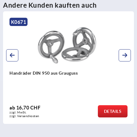
Andere Kunden kauften auch
671
K
räder DIN 950 aus Grauguss
Han
6,70 CHF
ab
DETAILS
MwSt.
zzgl
Versandkosten
zzgl