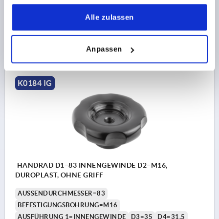
H2=14
L1=28
HÖHE=40
gesammelt haben.
Bestellnummer:
K0184.83112
Alle zulassen
17,13 CHF
DETAILS
Anpassen
zzgl. MwSt.
zzgl. Versandkosten
K0184 IG
HANDRAD D1=83 INNENGEWINDE D2=M16,
DUROPLAST, OHNE GRIFF
AUSSENDURCHMESSER=83
BEFESTIGUNGSBOHRUNG=M16
AUSFÜHRUNG 1=INNENGEWINDE
D3=35
D4=31,5