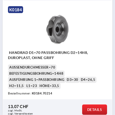
K0184
HANDRAD D1=70 PASSBOHRUNG D2=14H8,
DUROPLAST, OHNE GRIFF
AUSSENDURCHMESSER=70
BEFESTIGUNGSBOHRUNG=14H8
AUSFÜHRUNG 1=PASSBOHRUNG
D3=30
D4=26,5
H2=11,5
L1=23
HÖHE=33,5
Bestellnummer:
K0184.70214
13,07 CHF
DETAILS
zzgl. MwSt.
zzgl. Versandkosten