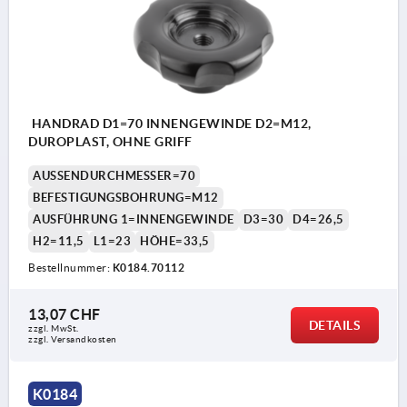
HANDRAD D1=70 INNENGEWINDE D2=M12,
DUROPLAST, OHNE GRIFF
AUSSENDURCHMESSER=70
BEFESTIGUNGSBOHRUNG=M12
AUSFÜHRUNG 1=INNENGEWINDE
D3=30
D4=26,5
H2=11,5
L1=23
HÖHE=33,5
Bestellnummer:
K0184.70112
13,07 CHF
DETAILS
zzgl. MwSt.
zzgl. Versandkosten
K0184