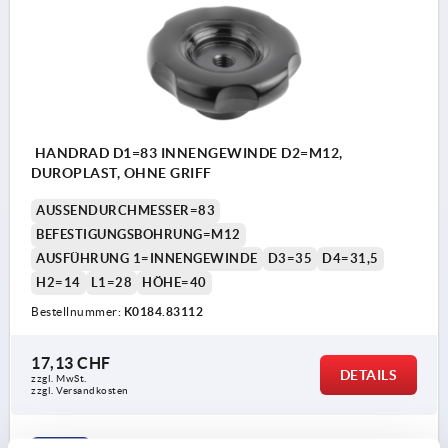
HANDRAD D1=83 INNENGEWINDE D2=M12,
DUROPLAST, OHNE GRIFF
AUSSENDURCHMESSER=83
BEFESTIGUNGSBOHRUNG=M12
AUSFÜHRUNG 1=INNENGEWINDE
D3=35
D4=31,5
H2=14
L1=28
HÖHE=40
Bestellnummer:
K0184.83112
17,13 CHF
DETAILS
zzgl. MwSt.
zzgl. Versandkosten