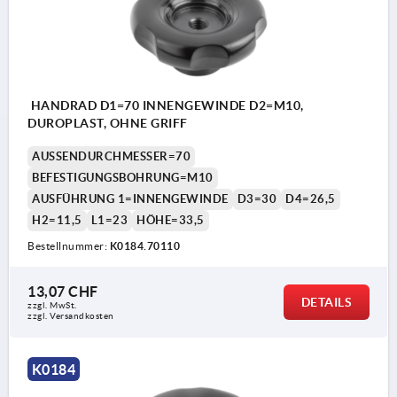
HANDRAD D1=70 INNENGEWINDE D2=M10,
DUROPLAST, OHNE GRIFF
AUSSENDURCHMESSER=70
BEFESTIGUNGSBOHRUNG=M10
AUSFÜHRUNG 1=INNENGEWINDE
D3=30
D4=26,5
H2=11,5
L1=23
HÖHE=33,5
Bestellnummer:
K0184.70110
13,07 CHF
DETAILS
zzgl. MwSt.
zzgl. Versandkosten
K0184