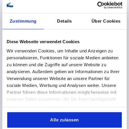
K0184
Zustimmung
Details
Über Cookies
Diese Webseite verwendet Cookies
HANDRAD D1=83 INNENGEWINDE D2=M16,
Wir verwenden Cookies, um Inhalte und Anzeigen zu
DUROPLAST, OHNE GRIFF
personalisieren, Funktionen für soziale Medien anbieten
zu können und die Zugriffe auf unsere Website zu
AUSSENDURCHMESSER=83
analysieren. Außerdem geben wir Informationen zu Ihrer
BEFESTIGUNGSBOHRUNG=M16
Verwendung unserer Website an unsere Partner für
AUSFÜHRUNG 1=INNENGEWINDE
D3=35
D4=31,5
soziale Medien, Werbung und Analysen weiter. Unsere
H2=14
L1=28
HÖHE=40
Partner führen diese Informationen möglicherweise mit
Bestellnummer:
K0184.83116
weiteren Daten zusammen, die Sie ihnen bereitgestellt
haben oder die sie im Rahmen Ihrer Nutzung der Dienste
17,13 CHF
gesammelt haben.
DETAILS
zzgl. MwSt.
zzgl. Versandkosten
Alle zulassen