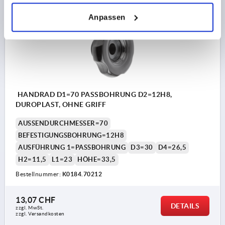
K0184
Anpassen
HANDRAD D1=70 PASSBOHRUNG D2=12H8,
DUROPLAST, OHNE GRIFF
AUSSENDURCHMESSER=70
BEFESTIGUNGSBOHRUNG=12H8
AUSFÜHRUNG 1=PASSBOHRUNG
D3=30
D4=26,5
H2=11,5
L1=23
HÖHE=33,5
Bestellnummer:
K0184.70212
13,07 CHF
DETAILS
zzgl. MwSt.
zzgl. Versandkosten