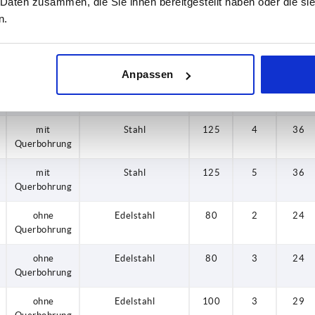
mit
Stahl
80
3
24
 Daten zusammen, die Sie ihnen bereitgestellt haben oder die s
Querbohrung
n.
mit
Stahl
100
3
29
Querbohrung
Anpassen
mit
Stahl
100
4
29
Querbohrung
mit
Stahl
125
4
36
Querbohrung
mit
Stahl
125
5
36
Querbohrung
ohne
Edelstahl
80
2
24
Querbohrung
ohne
Edelstahl
80
3
24
Querbohrung
ohne
Edelstahl
100
3
29