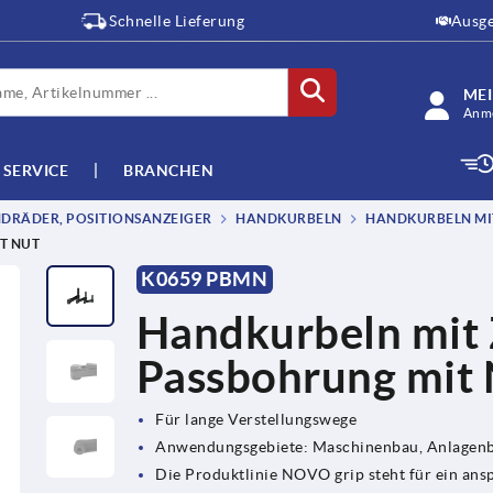
Schnelle Lieferung
Ausge
ME
Anme
SERVICE
BRANCHEN
DRÄDER, POSITIONSANZEIGER
HANDKURBELN
HANDKURBELN MIT
T NUT
K0659 PBMN
Handkurbeln mit Z
Passbohrung mit 
Für lange Verstellungswege
Anwendungsgebiete: Maschinenbau, Anlagenba
Die Produktlinie NOVO grip steht für ein ans