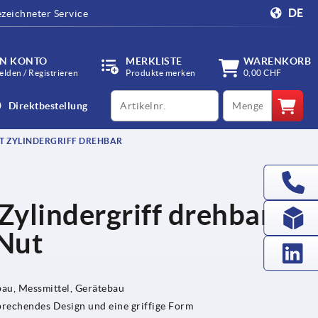
DE
zeichneter Service
IN KONTO
MERKLISTE
WARENKORB
lden / Registrieren
Produkte merken
0,00 CHF
productCode
qty
Direktbestellung
 ZYLINDERGRIFF DREHBAR
ylindergriff drehbar,
Nut
u, Messmittel, Gerätebau
prechendes Design und eine griffige Form