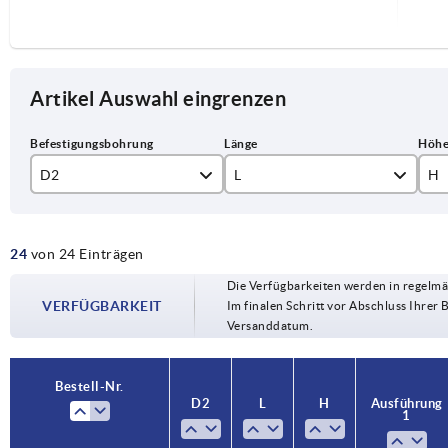
Artikel Auswahl eingrenzen
D2
L
H
8
104
85
24
von 24 Einträgen
10
129
10
Die Verfügbarkeiten werden in regelmä
12
161
13
VERFÜGBARKEIT
Im finalen Schritt vor Abschluss Ihrer 
Versanddatum.
14
Bestell-Nr.
Bestell-Nr.
D2
D2
L
L
H
H
Ausführung
Ausführung
1
1