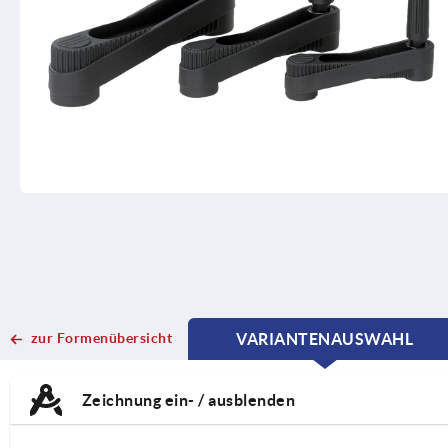
zur Formenübersicht
VARIANTENAUSWAHL
CURRENT
CURRENT
TAB:
TAB:
Zeichnung ein- / ausblenden