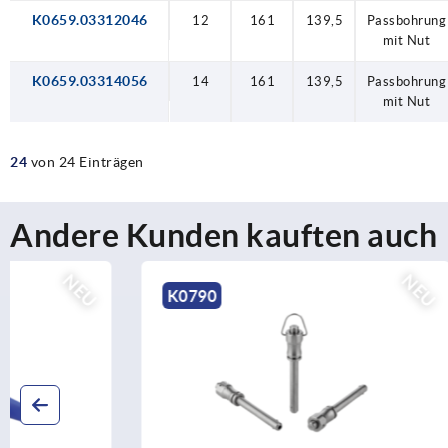
K0659.03312046
12
161
139,5
Passbohrung
mit Nut
K0659.03314056
14
161
139,5
Passbohrung
mit Nut
24
von 24 Einträgen
Andere Kunden kauften auch
NEU
K0790
K0791