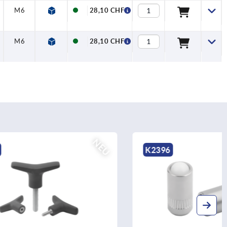
M6
82,5
44
18,5
7,5
19,5
13,8
28,10 CHF
M6
82,5
44
18,5
7,5
19,5
16,3
28,10 CHF
NEU
NEU
K2396