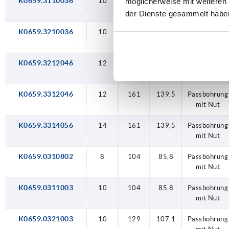
K0659.3110036
10
104
85,8
Passbohrung
möglicherweise mit weiteren
mit Nut
der Dienste gesammelt habe
K0659.3210036
10
129
107,1
Passbohrung
mit Nut
K0659.3212046
12
129
107,1
Passbohrung
mit Nut
K0659.3312046
12
161
139,5
Passbohrung
mit Nut
K0659.3314056
14
161
139,5
Passbohrung
mit Nut
K0659.0310802
8
104
85,8
Passbohrung
mit Nut
K0659.0311003
10
104
85,8
Passbohrung
mit Nut
K0659.0321003
10
129
107,1
Passbohrung