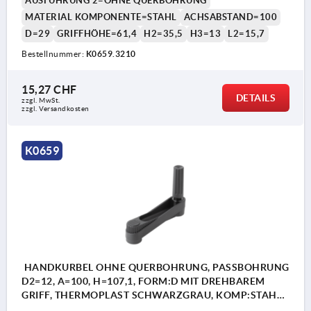
AUSFÜHRUNG 2=OHNE QUERBOHRUNG
MATERIAL KOMPONENTE=STAHL
ACHSABSTAND=100
D=29
GRIFFHÖHE=61,4
H2=35,5
H3=13
L2=15,7
Bestellnummer:
K0659.3210
15,27 CHF
DETAILS
zzgl. MwSt.
zzgl. Versandkosten
K0659
HANDKURBEL OHNE QUERBOHRUNG, PASSBOHRUNG
D2=12, A=100, H=107,1, FORM:D MIT DREHBAREM
GRIFF, THERMOPLAST SCHWARZGRAU, KOMP:STAHL
BRÜNIERT