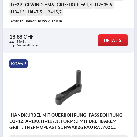
D=29
GEWINDE=M6
GRIFFHÖHE=61,4
H2=35,5
H3=13
H4=7,5
L2=15,7
Bestellnummer:
K0659.32106
18,88 CHF
DETAILS
zzgl. MwSt.
zzgl. Versandkosten
K0659
HANDKURBEL MIT QUERBOHRUNG, PASSBOHRUNG
D2=12, A=100, H=107,1, FORM:D MIT DREHBAREM
GRIFF, THERMOPLAST SCHWARZGRAU RAL7021,
KOMP:STAHL BRÜNIERT