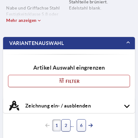
Stahlteile brüniert.
Nabe und Griffachse Stahl
Edelstahl blank.
Festigkeitsklasse 5.8 oder
Edelstahl 1.4404.
Mehr anzeigen
VARIANTENAUSWAHL
Artikel Auswahl eingrenzen
FILTER
Zeichnung ein- / ausblenden
1
2
6