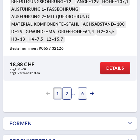
BEFESTIGUNGSBOHRUNG=12
LÄNGE=129
HÖHE=107,1
AUSFÜHRUNG 1=PASSBOHRUNG
AUSFÜHRUNG 2=MIT QUERBOHRUNG
MATERIAL KOMPONENTE=STAHL
ACHSABSTAND=100
D=29
GEWINDE=M6
GRIFFHÖHE=61,4
H2=35,5
H3=13
H4=7,5
L2=15,7
Bestellnummer:
K0659.32126
18,88 CHF
DETAILS
zzgl. MwSt.
zzgl. Versandkosten
1
2
6
FORMEN