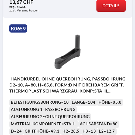
13,67 CHF
DETAILS
zzgl. MwSt.
zzgl. Versandkosten
K0659
HANDKURBEL OHNE QUERBOHRUNG, PASSBOHRUNG
D2=10, A=80, H=85,8, FORM:D MIT DREHBAREM GRIFF,
THERMOPLAST SCHWARZGRAU, KOMP:STAHL
BRÜNIERT
BEFESTIGUNGSBOHRUNG=10
LÄNGE=104
HÖHE=85,8
AUSFÜHRUNG 1=PASSBOHRUNG
AUSFÜHRUNG 2=OHNE QUERBOHRUNG
MATERIAL KOMPONENTE=STAHL
ACHSABSTAND=80
D=24
GRIFFHÖHE=49,1
H2=28,5
H3=13
L2=12,7