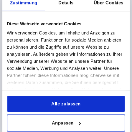
Zustimmung
Details
Über Cookies
HANDKURBEL OHNE QUERBOHRUNG, PASSBOHRUNG
D2=14, A=125, H=139,5, FORM:D MIT DREHBAREM
Diese Webseite verwendet Cookies
GRIFF, THERMOPLAST SCHWARZGRAU, KOMP:STAHL
Wir verwenden Cookies, um Inhalte und Anzeigen zu
BRÜNIERT
personalisieren, Funktionen für soziale Medien anbieten
BEFESTIGUNGSBOHRUNG=14
LÄNGE=161
HÖHE=139,5
zu können und die Zugriffe auf unsere Website zu
AUSFÜHRUNG 1=PASSBOHRUNG
analysieren. Außerdem geben wir Informationen zu Ihrer
AUSFÜHRUNG 2=OHNE QUERBOHRUNG
Verwendung unserer Website an unsere Partner für
MATERIAL KOMPONENTE=STAHL
ACHSABSTAND=125
soziale Medien, Werbung und Analysen weiter. Unsere
D=36
GRIFFHÖHE=82,5
H2=44
H3=18,5
L2=19,5
Partner führen diese Informationen möglicherweise mit
Bestellnummer:
K0659.3314
weiteren Daten zusammen, die Sie ihnen bereitgestellt
haben oder die sie im Rahmen Ihrer Nutzung der Dienste
21,03 CHF
DETAILS
gesammelt haben.
zzgl. MwSt.
zzgl. Versandkosten
Alle zulassen
K0659
Anpassen