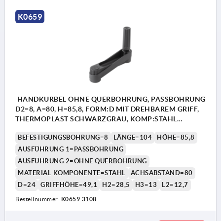
K0659
HANDKURBEL OHNE QUERBOHRUNG, PASSBOHRUNG
D2=8, A=80, H=85,8, FORM:D MIT DREHBAREM GRIFF,
THERMOPLAST SCHWARZGRAU, KOMP:STAHL
BRÜNIERT
BEFESTIGUNGSBOHRUNG=8
LÄNGE=104
HÖHE=85,8
AUSFÜHRUNG 1=PASSBOHRUNG
AUSFÜHRUNG 2=OHNE QUERBOHRUNG
MATERIAL KOMPONENTE=STAHL
ACHSABSTAND=80
D=24
GRIFFHÖHE=49,1
H2=28,5
H3=13
L2=12,7
Bestellnummer:
K0659.3108
1) Lage der Querbohrung zur Passfedernut 90° versetzt
1) L