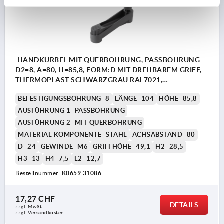
HANDKURBEL MIT QUERBOHRUNG, PASSBOHRUNG
D2=8, A=80, H=85,8, FORM:D MIT DREHBAREM GRIFF,
THERMOPLAST SCHWARZGRAU RAL7021,
KOMP:STAHL BRÜNIERT
BEFESTIGUNGSBOHRUNG=8
LÄNGE=104
HÖHE=85,8
AUSFÜHRUNG 1=PASSBOHRUNG
AUSFÜHRUNG 2=MIT QUERBOHRUNG
MATERIAL KOMPONENTE=STAHL
ACHSABSTAND=80
D=24
GEWINDE=M6
GRIFFHÖHE=49,1
H2=28,5
H3=13
H4=7,5
L2=12,7
Bestellnummer:
K0659.31086
17,27 CHF
DETAILS
zzgl. MwSt.
zzgl. Versandkosten