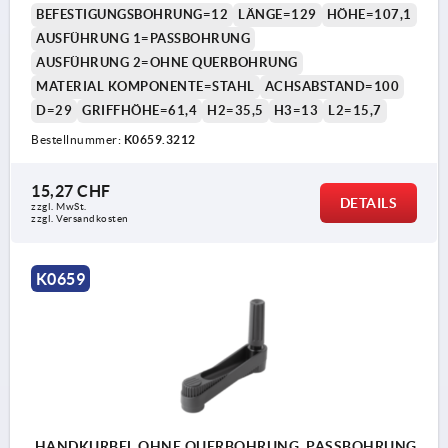
BEFESTIGUNGSBOHRUNG=12
LÄNGE=129
HÖHE=107,1
AUSFÜHRUNG 1=PASSBOHRUNG
AUSFÜHRUNG 2=OHNE QUERBOHRUNG
MATERIAL KOMPONENTE=STAHL
ACHSABSTAND=100
D=29
GRIFFHÖHE=61,4
H2=35,5
H3=13
L2=15,7
Bestellnummer:
K0659.3212
15,27 CHF
DETAILS
zzgl. MwSt.
zzgl. Versandkosten
K0659
HANDKURBEL OHNE QUERBOHRUNG, PASSBOHRUNG