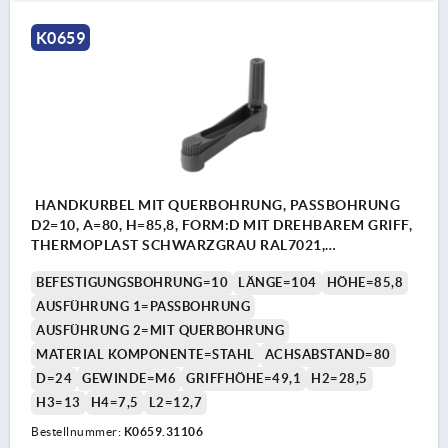
K0659
HANDKURBEL MIT QUERBOHRUNG, PASSBOHRUNG
D2=10, A=80, H=85,8, FORM:D MIT DREHBAREM GRIFF,
THERMOPLAST SCHWARZGRAU RAL7021,
KOMP:STAHL BRÜNIERT
BEFESTIGUNGSBOHRUNG=10
LÄNGE=104
HÖHE=85,8
AUSFÜHRUNG 1=PASSBOHRUNG
AUSFÜHRUNG 2=MIT QUERBOHRUNG
MATERIAL KOMPONENTE=STAHL
ACHSABSTAND=80
D=24
GEWINDE=M6
GRIFFHÖHE=49,1
H2=28,5
H3=13
H4=7,5
L2=12,7
Bestellnummer:
K0659.31106