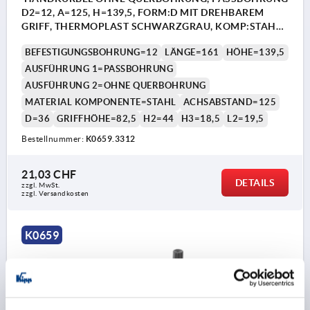
D2=12, A=125, H=139,5, FORM:D MIT DREHBAREM
GRIFF, THERMOPLAST SCHWARZGRAU, KOMP:STAHL
BRÜNIERT
BEFESTIGUNGSBOHRUNG=12
LÄNGE=161
HÖHE=139,5
AUSFÜHRUNG 1=PASSBOHRUNG
AUSFÜHRUNG 2=OHNE QUERBOHRUNG
MATERIAL KOMPONENTE=STAHL
ACHSABSTAND=125
D=36
GRIFFHÖHE=82,5
H2=44
H3=18,5
L2=19,5
Bestellnummer:
K0659.3312
21,03 CHF
DETAILS
zzgl. MwSt.
zzgl. Versandkosten
K0659