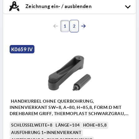
Zeichnung ein- / ausblenden
1
2
K0659 IV
HANDKURBEL OHNE QUERBOHRUNG,
INNENVIERKANT SW=8, A=80, H=85,8, FORM:D MIT
DREHBAREM GRIFF, THERMOPLAST SCHWARZGRAU,
KOMP:STAHL BRÜNIERT
SCHLÜSSELWEITE=8
LÄNGE=104
HÖHE=85,8
AUSFÜHRUNG 1=INNENVIERKANT