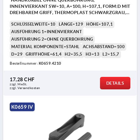
HANDKURBEL OHNE QUERBOHRUNG,
INNENVIERKANT SW=10, A=100, H=107,1, FORM:D MIT
DREHBAREM GRIFF, THERMOPLAST SCHWARZGRAU,
KOMP:STAHL BRÜNIERT
SCHLÜSSELWEITE=10
LÄNGE=129
HÖHE=107,1
AUSFÜHRUNG 1=INNENVIERKANT
AUSFÜHRUNG 2=OHNE QUERBOHRUNG
MATERIAL KOMPONENTE=STAHL
ACHSABSTAND=100
D=29
GRIFFHÖHE=61,4
H2=35,5
H3=13
L2=15,7
Bestellnummer:
K0659.4210
17,28 CHF
DETAILS
zzgl. MwSt.
zzgl. Versandkosten
K0659 IV