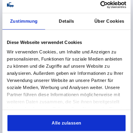
K0659 IV
Zustimmung
Details
Über Cookies
Diese Webseite verwendet Cookies
Wir verwenden Cookies, um Inhalte und Anzeigen zu
HANDKURBEL OHNE QUERBOHRUNG,
personalisieren, Funktionen für soziale Medien anbieten
INNENVIERKANT SW=14, A=125, H=139,5, FORM:D MIT
zu können und die Zugriffe auf unsere Website zu
DREHBAREM GRIFF, THERMOPLAST SCHWARZGRAU,
KOMP:STAHL BRÜNIERT
analysieren. Außerdem geben wir Informationen zu Ihrer
SCHLÜSSELWEITE=14
LÄNGE=161
HÖHE=139,5
Verwendung unserer Website an unsere Partner für
AUSFÜHRUNG 1=INNENVIERKANT
soziale Medien, Werbung und Analysen weiter. Unsere
AUSFÜHRUNG 2=OHNE QUERBOHRUNG
Partner führen diese Informationen möglicherweise mit
MATERIAL KOMPONENTE=STAHL
ACHSABSTAND=125
weiteren Daten zusammen, die Sie ihnen bereitgestellt
D=36
GRIFFHÖHE=82,5
H2=44
H3=18,5
L2=19,5
haben oder die sie im Rahmen Ihrer Nutzung der Dienste
Bestellnummer:
K0659.4314
gesammelt haben.
Alle zulassen
22,99 CHF