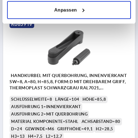
DETAILS
zzgl. MwSt.
zzgl. Versandkosten
Anpassen
K0659 IV
HANDKURBEL MIT QUERBOHRUNG, INNENVIERKANT
SW=8, A=80, H=85,8, FORM:D MIT DREHBAREM GRIFF,
THERMOPLAST SCHWARZGRAU RAL7021,
KOMP:STAHL BRÜNIERT
SCHLÜSSELWEITE=8
LÄNGE=104
HÖHE=85,8
AUSFÜHRUNG 1=INNENVIERKANT
AUSFÜHRUNG 2=MIT QUERBOHRUNG
MATERIAL KOMPONENTE=STAHL
ACHSABSTAND=80
D=24
GEWINDE=M6
GRIFFHÖHE=49,1
H2=28,5
H3=13
H4=7,5
L2=12,7