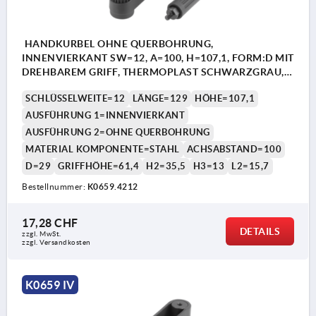
HANDKURBEL OHNE QUERBOHRUNG,
INNENVIERKANT SW=12, A=100, H=107,1, FORM:D MIT
DREHBAREM GRIFF, THERMOPLAST SCHWARZGRAU,
KOMP:STAHL BRÜNIERT
SCHLÜSSELWEITE=12
LÄNGE=129
HÖHE=107,1
AUSFÜHRUNG 1=INNENVIERKANT
AUSFÜHRUNG 2=OHNE QUERBOHRUNG
MATERIAL KOMPONENTE=STAHL
ACHSABSTAND=100
D=29
GRIFFHÖHE=61,4
H2=35,5
H3=13
L2=15,7
Bestellnummer:
K0659.4212
17,28 CHF
DETAILS
zzgl. MwSt.
zzgl. Versandkosten
K0659 IV