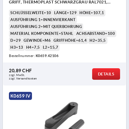
GRIFF, THERMOPLAST SCHWARZGRAU RAL7021,
KOMP:STAHL BRÜNIERT
SCHLÜSSELWEITE=10
LÄNGE=129
HÖHE=107,1
AUSFÜHRUNG 1=INNENVIERKANT
AUSFÜHRUNG 2=MIT QUERBOHRUNG
MATERIAL KOMPONENTE=STAHL
ACHSABSTAND=100
D=29
GEWINDE=M6
GRIFFHÖHE=61,4
H2=35,5
H3=13
H4=7,5
L2=15,7
Bestellnummer:
K0659.42106
20,89 CHF
DETAILS
zzgl. MwSt.
zzgl. Versandkosten
K0659 IV