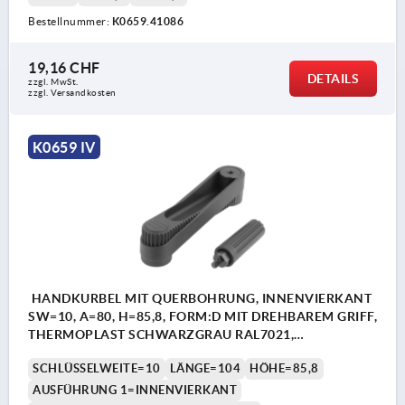
Bestellnummer:
K0659.41086
19,16 CHF
DETAILS
zzgl. MwSt.
zzgl. Versandkosten
K0659 IV
HANDKURBEL MIT QUERBOHRUNG, INNENVIERKANT
SW=10, A=80, H=85,8, FORM:D MIT DREHBAREM GRIFF,
THERMOPLAST SCHWARZGRAU RAL7021,
KOMP:STAHL BRÜNIERT
SCHLÜSSELWEITE=10
LÄNGE=104
HÖHE=85,8
AUSFÜHRUNG 1=INNENVIERKANT