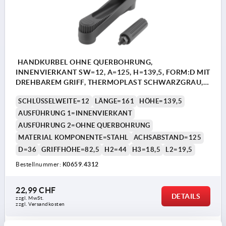
HANDKURBEL OHNE QUERBOHRUNG,
INNENVIERKANT SW=12, A=125, H=139,5, FORM:D MIT
DREHBAREM GRIFF, THERMOPLAST SCHWARZGRAU,
KOMP:STAHL BRÜNIERT
SCHLÜSSELWEITE=12
LÄNGE=161
HÖHE=139,5
AUSFÜHRUNG 1=INNENVIERKANT
AUSFÜHRUNG 2=OHNE QUERBOHRUNG
MATERIAL KOMPONENTE=STAHL
ACHSABSTAND=125
D=36
GRIFFHÖHE=82,5
H2=44
H3=18,5
L2=19,5
Bestellnummer:
K0659.4312
22,99 CHF
DETAILS
zzgl. MwSt.
zzgl. Versandkosten