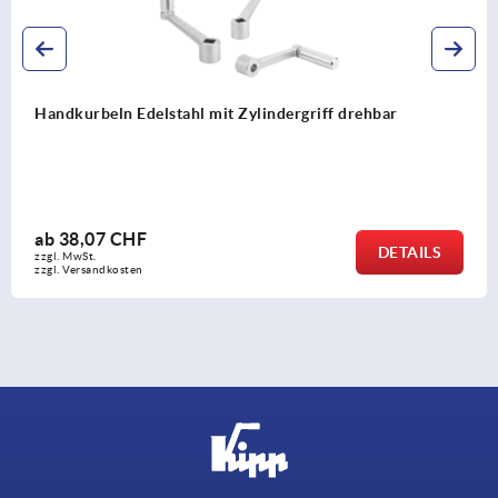
Handkurbeln Aluminium mit Zylindergriff umlegb
ab
32,07 CHF
ILS
DET
zzgl. MwSt.
zzgl. Versandkosten