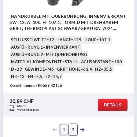
HANDKURBEL MIT QUERBOHRUNG, INNENVIERKANT
SW=12, A=100, H=107,1, FORM:D MIT DREHBAREM
GRIFF, THERMOPLAST SCHWARZGRAU RAL7021,
KOMP:STAHL BRÜNIERT
SCHLÜSSELWEITE=12
LÄNGE=129
HÖHE=107,1
AUSFÜHRUNG 1=INNENVIERKANT
AUSFÜHRUNG 2=MIT QUERBOHRUNG
MATERIAL KOMPONENTE=STAHL
ACHSABSTAND=100
D=29
GEWINDE=M6
GRIFFHÖHE=61,4
H2=35,5
H3=13
H4=7,5
L2=15,7
Bestellnummer:
K0659.42126
20,89 CHF
DETAILS
zzgl. MwSt.
zzgl. Versandkosten
1
2