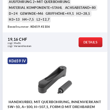
AUSFÜHRUNG 2=MIT QUERBOHRUNG
MATERIAL KOMPONENTE=STAHL
ACHSABSTAND=80
D=24
GEWINDE=M6
GRIFFHÖHE=49,1
H2=28,5
H3=13
H4=7,5
L2=12,7
Bestellnummer:
K0659.41106
19,16 CHF
DETAILS
zzgl. MwSt.
zzgl. Versandkosten
K0659 IV
HANDKURBEL MIT QUERBOHRUNG, INNENVIERKANT
SW=10, A=100, H=107,1, FORM:D MIT DREHBAREM