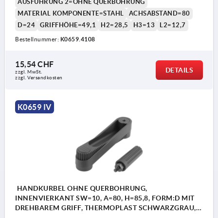
AUSFÜHRUNG 2=OHNE QUERBOHRUNG
MATERIAL KOMPONENTE=STAHL
ACHSABSTAND=80
D=24
GRIFFHÖHE=49,1
H2=28,5
H3=13
L2=12,7
Bestellnummer:
K0659.4108
1) Lage der Querbohrung zur Passfedernut 90°
15,54 CHF
versetzt
DETAILS
zzgl. MwSt.
zzgl. Versandkosten
K0659 IV
HANDKURBEL OHNE QUERBOHRUNG,
INNENVIERKANT SW=10, A=80, H=85,8, FORM:D MIT
DREHBAREM GRIFF, THERMOPLAST SCHWARZGRAU,
KOMP:STAHL BRÜNIERT