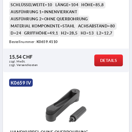
SCHLÜSSELWEITE=10
LÄNGE=104
HÖHE=85,8
AUSFÜHRUNG 1=INNENVIERKANT
AUSFÜHRUNG 2=OHNE QUERBOHRUNG
MATERIAL KOMPONENTE=STAHL
ACHSABSTAND=80
D=24
GRIFFHÖHE=49,1
H2=28,5
H3=13
L2=12,7
Bestellnummer:
K0659.4110
15,54 CHF
DETAILS
zzgl. MwSt.
zzgl. Versandkosten
K0659 IV